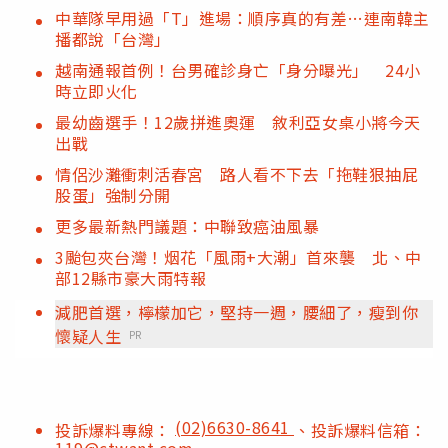
中華隊早用過「T」進場：順序真的有差…連南韓主
播都說「台灣」
越南通報首例！台男確診身亡「身分曝光」 24小
時立即火化
最幼齒選手！12歲拼進奧運 敘利亞女桌小將今天
出戰
情侶沙灘衝刺活春宮 路人看不下去「拖鞋狠抽屁
股蛋」強制分開
更多最新熱門議題：中聯致癌油風暴
3颱包夾台灣！烟花「風雨+大潮」首來襲 北、中
部12縣市豪大雨特報
減肥首選，檸檬加它，堅持一週，腰細了，瘦到你
懷疑人生
PR
(02)6630-8641
投訴爆料專線：
、投訴爆料信箱：
119@ctwant.com