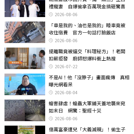
禮寵妻 自爆偷拿百萬現金搞砸驚喜
2026-08-06
「車是我的、油也是我的」睡車竟被
收住宿費 官方一句話打臉飯店
2026-08-06
提離職竟被逼交「料理秘方」！老闆
扣薪拒發 廚師怒爆料衝上熱搜
2026-07-22
不是AI！他「沒脖子」畫面瘋傳 真相
曝光網看呆
2026-08-04
蝗害肆虐！蝗蟲大軍鋪天蓋地襲來宛
如末日 網驚：聖經十災
2026-08-06
億萬富豪遭兒「大義滅親」！偷生子