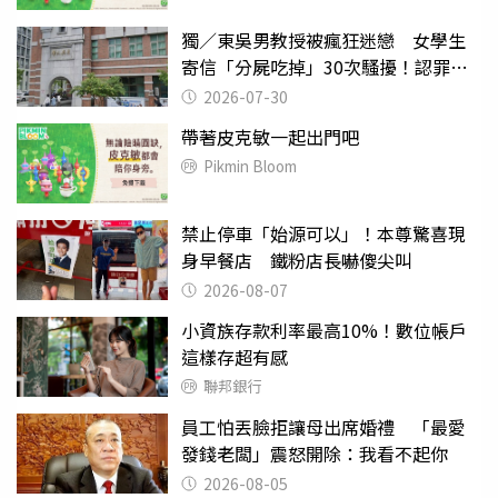
獨／東吳男教授被瘋狂迷戀 女學生
寄信「分屍吃掉」30次騷擾！認罪免
關
2026-07-30
帶著皮克敏一起出門吧
Pikmin Bloom
禁止停車「始源可以」！本尊驚喜現
身早餐店 鐵粉店長嚇傻尖叫
2026-08-07
小資族存款利率最高10%！數位帳戶
這樣存超有感
聯邦銀行
員工怕丟臉拒讓母出席婚禮 「最愛
發錢老闆」震怒開除：我看不起你
2026-08-05