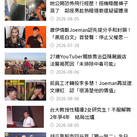
她公開恐怖飛行經歷！搭機睡醒褲子
濕了 鄰座男趁熟睡猥褻還疑留體液
2026-08-05
蕭伊情斷Joeman認先提分手和封鎖！
「黑底白文」首發聲：停止父權思維
物化女性
2026-07-28
27歲YouTuber獨旅喬治亞陳屍飯店
法醫揭死因「未排除中毒可能」
2026-08-06
前員工才轉投李多慧！Joeman再談建
文爆紅 認「很清楚他的價值」
2026-08-06
台大教授性騷擾2女研究生！不服解聘
2年爭4年 結局出爐
2026-08-05
胡瓜靠股市回升買「獨一無二」生日