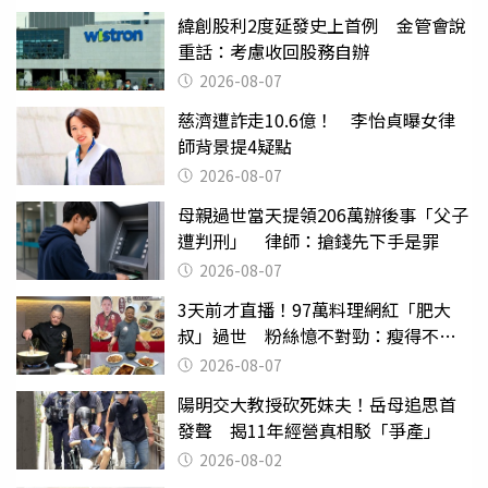
緯創股利2度延發史上首例 金管會說
重話：考慮收回股務自辦
2026-08-07
慈濟遭詐走10.6億！ 李怡貞曝女律
師背景提4疑點
2026-08-07
母親過世當天提領206萬辦後事「父子
遭判刑」 律師：搶錢先下手是罪
2026-08-07
3天前才直播！97萬料理網紅「肥大
叔」過世 粉絲憶不對勁：瘦得不合
理
2026-08-07
陽明交大教授砍死妹夫！岳母追思首
發聲 揭11年經營真相駁「爭產」
2026-08-02