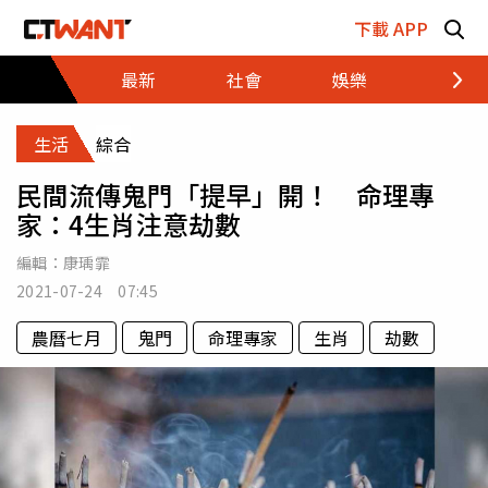
跳至主要內容區塊
下載 APP
最新
社會
娛樂
財經
生活
綜合
民間流傳鬼門「提早」開！ 命理專
家：4生肖注意劫數
編輯：
康瑀霏
2021-07-24 07:45
農曆七月
鬼門
命理專家
生肖
劫數