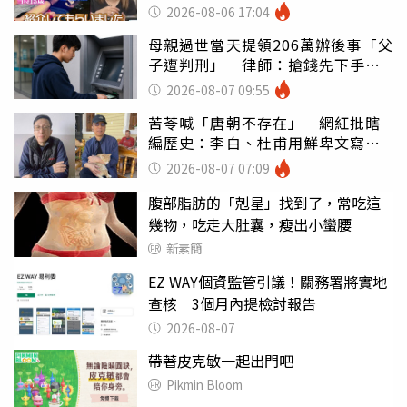
2026-08-06 17:04
母親過世當天提領206萬辦後事「父
子遭判刑」 律師：搶錢先下手是
罪
2026-08-07 09:55
苦苓喊「唐朝不存在」 網紅批瞎
編歷史：李白、杜甫用鮮卑文寫
詩？
2026-08-07 07:09
腹部脂肪的「剋星」找到了，常吃這
幾物，吃走大肚囊，瘦出小蠻腰
新素簡
EZ WAY個資監管引議！關務署將實地
查核 3個月內提檢討報告
2026-08-07
帶著皮克敏一起出門吧
Pikmin Bloom