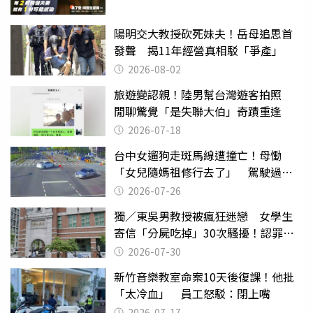
陽明交大教授砍死妹夫！岳母追思首
發聲 揭11年經營真相駁「爭產」
2026-08-02
旅遊變認親！陸男幫台灣遊客拍照
閒聊驚覺「是失聯大伯」奇蹟重逢
2026-07-18
台中女遛狗走斑馬線遭撞亡！母慟
「女兒隨媽祖修行去了」 駕駛過失
致死判9月
2026-07-26
獨／東吳男教授被瘋狂迷戀 女學生
寄信「分屍吃掉」30次騷擾！認罪免
關
2026-07-30
新竹音樂教室命案10天後復課！他批
「太冷血」 員工怒駁：閉上嘴
2026-07-17