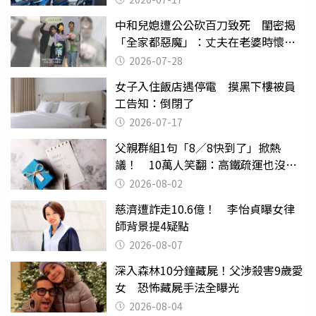
中和兒媳遭公公砍百刀致死 閨密揭
「全家都惡魔」：丈夫在老婆時懷孕
摔東西
2026-07-28
女子入住飯店遇停電 摸黑下樓被員
工告知：倒閉了
2026-07-17
父親群組1句「8／8快到了」掀熱
議！ 10萬人笑翻：高鐵疏運也沒列
父親節
2026-08-02
慈濟遭詐走10.6億！ 李怡貞曝女律
師背景提4疑點
2026-08-07
深入森林10分鐘藏屍！父涉殺害9歲愛
女 恐怖藏屍手法全曝光
2026-08-04