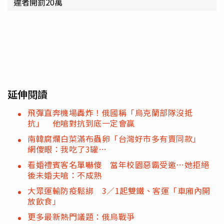
違者開罰20萬
延伸閱讀
飛彈直奔機場轟炸！俄國稱「烏克蘭部隊沒抵
抗」 他嗆對抗到底一定會贏
南韓腐爛白菜滿布蟲卵「台灣好市多有賣同款」
網傻眼：我吃了3罐…
看婚禮賓客名單嚇傻 當年校園惡霸受邀…她拒絕
後未婚夫嗆：不成熟
大眾運輸防疫鬆綁 3／1起雙鐵、客運「車廂內開
放飲食」
更多最新熱門議題：俄烏戰爭