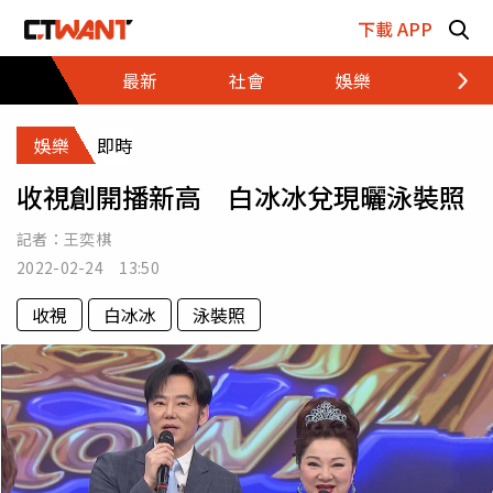
跳至主要內容區塊
下載 APP
最新
社會
娛樂
財經
娛樂
即時
收視創開播新高 白冰冰兌現曬泳裝照
記者：
王奕棋
2022-02-24 13:50
收視
白冰冰
泳裝照