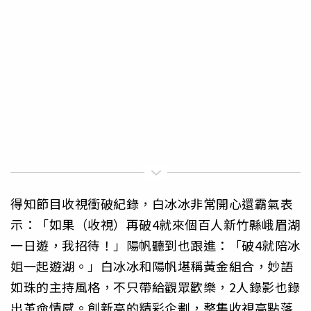
得知節目收視衝破紀錄，白冰冰非常開心還霸氣表
示：「如果（收視）再破4就來個百人新竹縣峨眉湖
一日遊，我招待！」陽帆聽到也跟進：「破4就陪冰
姐一起遊湖。」白冰冰和陽帆堪稱黃金組合，妙語
如珠的主持風格，不只帶給觀眾歡樂，2人錄影也錄
出革命情感。創新高的精彩企劃，整集收視高點落