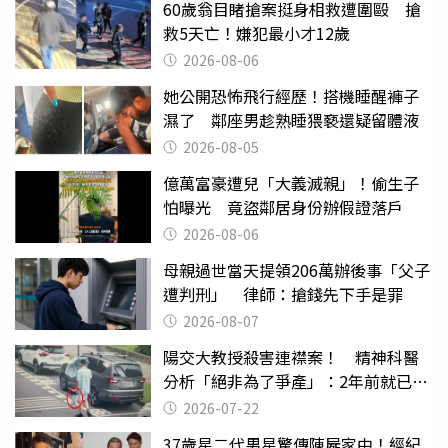
60歲翁目睹搶案挺身相救遭圍毆 搶
救5天亡！嫌犯最小才12歲
2026-08-06
她公開恐怖飛行經歷！搭機睡醒褲子
濕了 鄰座男趁熟睡猥褻還疑留體液
2026-08-05
億萬富豪遭兒「大義滅親」！偷生子
怕曝光 竟盜鄰居身份辦假證落戶
2026-08-06
母親過世當天提領206萬辦後事「父子
遭判刑」 律師：搶錢先下手是罪
2026-08-07
陽交大教授殺害連襟案！ 精神科醫
分析「絕非為了爭產」：2年前就已言
行詭異
2026-07-22
37歲星二代男星驚傳陳屍家中！經紀