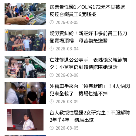
逃票告性騷1／OL省172元不甘被逮
反控台鐵員工6度騷擾
2026-08-05
疑勞資糾紛！新莊好市多前員工持刀
登賣場頂樓 母苦勸急送醫
2026-08-04
亡妹慘遭公公毒手 表姊憶父親節前
夕：小舅舅仍到殯儀館陪她說話
2026-08-08
外籍車手來台「領完就跑」！4人快閃
犯案全栽了 機場也逃不掉
2026-08-09
台大教授性騷擾2女研究生！不服解聘
2年爭4年 結局出爐
2026-08-05