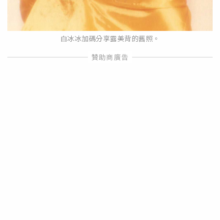
白冰冰加碼分享露美背的舊照。