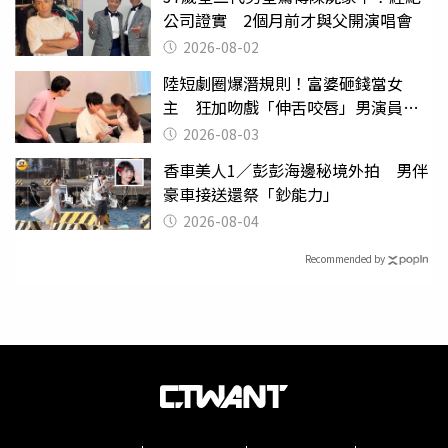
公司證實 2個月前才與父開演唱會
2026-08-02
陸短劇圈爆潛規則！富婆砸錢當女
主 狂加吻戲「伸舌咬唇」男演員崩
潰
2026-08-03
香車美人1／彭彭海邊秘境外拍 男伴
豪車接送還祭「鈔能力」
2026-08-04
Recommended by