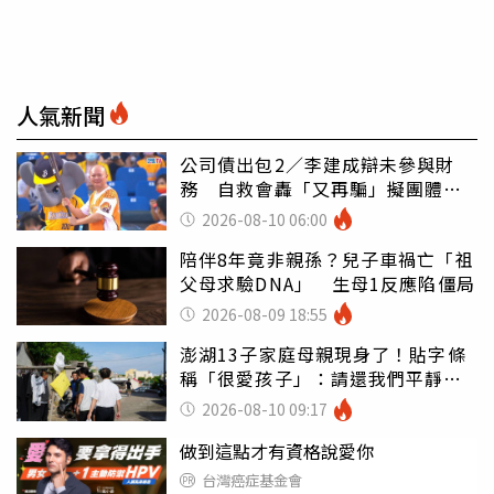
人氣新聞
公司債出包2／李建成辯未參與財
務 自救會轟「又再騙」擬團體訴
訟
2026-08-10 06:00
陪伴8年竟非親孫？兒子車禍亡「祖
父母求驗DNA」 生母1反應陷僵局
2026-08-09 18:55
澎湖13子家庭母親現身了！貼字條
稱「很愛孩子」：請還我們平靜生
活
2026-08-10 09:17
做到這點才有資格說愛你
台灣癌症基金會