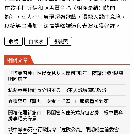
在歌手杜忻恬和陳孟賢合唱〈相逢是離別的開
始〉，兩人不只展現超強歌藝，還融入歌曲意境，
以搞笑串場加上深情詮釋讓這段表演深獲好評。
收視
白冰冰
泳裝照
相關文章
「阿美廚神」性侵女兒友人遭判刑1年 陳耀忠發4點聲
明回應了
私菸案丟特勤身分怨不公 3軍人訴請國賠敗訴
查獲罕見「藥丸」安毒上千顆 口服嚴重將猝死
開箱花蓮新旅宿 揪閨密入住美式背包客房 樓中樓套
房享絕美海景
城中城46死…行政院令「危險公寓」限期成立管委會