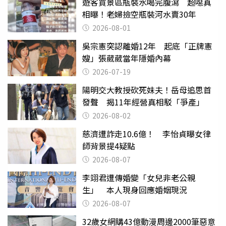
遊客買景區瓶裝水喝完腹瀉 超噁真
相曝！老婦撿空瓶裝河水賣30年
2026-08-01
吳宗憲突認離婚12年 起底「正牌憲
嫂」張葳葳當年隱婚內幕
2026-07-19
陽明交大教授砍死妹夫！岳母追思首
發聲 揭11年經營真相駁「爭產」
2026-08-02
慈濟遭詐走10.6億！ 李怡貞曝女律
師背景提4疑點
2026-08-07
李翊君遭傳婚變「女兒非老公親
生」 本人現身回應婚姻現況
2026-08-07
32歲女網購43億動漫周邊2000筆惡意