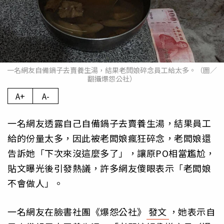
一名網友自備鍋子去賣養生湯，結果老闆娘碎念員工給太多。（圖／
翻攝爆怨公社）
A+
A-
一名網友透露自己自備鍋子去賣養生湯，結果員工
給的份量太多，因此被老闆娘瘋狂碎念，老闆娘還
告訴她「下次來沒這麼多了」，讓原PO相當尷尬，
貼文曝光後引發熱議，許多網友傻眼表示「老闆娘
不會做人」。
一名網友在臉書社團《爆怨公社》
發文
，她表示自