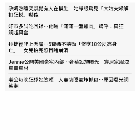
孕媽熟睡突感覺有人在摸肚 她睜眼驚見「大姑夫婦解
扣狂摸」嚇傻
好市多試吃回歸…他曬「滿滿一盤雞肉」驚呼：真狂
網超興奮
抄捷徑爬上懸崖…5寶媽不聽勸「慘墜18公尺高身
亡」 女兒拍完照目睹崩潰
Jennie公開美國豪宅內部…奢華設施曝光 穿居家服洩
真實真材
老公每晚狂舔她臉頰 人妻裝睡氣炸抓包…原因曝光網
笑翻