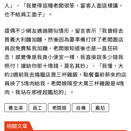
人」、「我覺得這種老闆很笨，當客人面這樣講，
也不給員工面子」。
還偶不少網友遇過類似情形，留言表示「我曾經去
買義大利麵加麵，然後因為要準備打烊了老闆跟店
員說免費幫我加麵，老闆娘知道後也是一直狂碎
念！感覺像是我貪小便宜一樣，我直接說多少錢我
照付！誰缺你那十塊錢，莫名其妙」、「我懂，大
約2週前我去燒臘店買三杯雞飯，點餐臺前新來的店
員挾了5塊肉給我，老闆娘隔空大罵三杯雞飯是4塊
肉，我站在那裡超尷尬的」。
養生湯
員工
老闆娘
自備
尷尬
相關文章