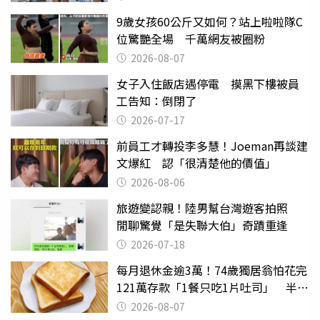
9歲女孩60公斤又如何？站上啦啦隊C
位驚艷全場 千萬網友被圈粉
2026-08-07
女子入住飯店遇停電 摸黑下樓被員
工告知：倒閉了
2026-07-17
前員工才轉投李多慧！Joeman再談建
文爆紅 認「很清楚他的價值」
2026-08-06
旅遊變認親！陸男幫台灣遊客拍照
閒聊驚覺「是失聯大伯」奇蹟重逢
2026-07-18
每月退休金逾3萬！74歲獨居翁怕花完
121萬存款「1餐只吃1片吐司」 半年
後暴瘦嚇壞女兒
2026-08-07