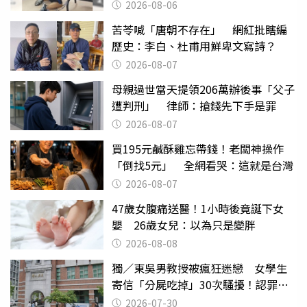
曝光
2026-08-06
苦苓喊「唐朝不存在」 網紅批瞎編
歷史：李白、杜甫用鮮卑文寫詩？
2026-08-07
母親過世當天提領206萬辦後事「父子
遭判刑」 律師：搶錢先下手是罪
2026-08-07
買195元鹹酥雞忘帶錢！老闆神操作
「倒找5元」 全網看哭：這就是台灣
2026-08-07
47歲女腹痛送醫！1小時後竟誕下女
嬰 26歲女兒：以為只是變胖
2026-08-08
獨／東吳男教授被瘋狂迷戀 女學生
寄信「分屍吃掉」30次騷擾！認罪免
關
2026-07-30