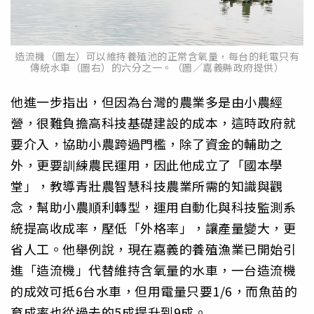
造流機（圖左）可以維持養殖池的正常含氧量，每台的耗電只有
傳統水車（圖右）的六分之一。（圖／嘉義縣政府提供）
他進一步指出，但因為台灣的農業多是由小農經
營，很難負擔高科技基礎建設的成本，這時政府就
要介入，協助小農跨過門檻，除了資金的輔助之
外，更要訓練農民運用，因此他成立了「國本學
堂」，教導青壯農智慧科技農業所需的知識與觀
念，幫助小農順利轉型，運用自動化與科技監測系
統提高收成率，壓低「外格率」，讓產量變大，更
省人工。他舉例說，現在嘉義的養殖漁業已開始引
進「造流機」代替維持含氧量的水車，一台造流機
的成效可抵6台水車，但用電量只要1/6，而魚苗的
育成率也從過去的5成提升到9成。