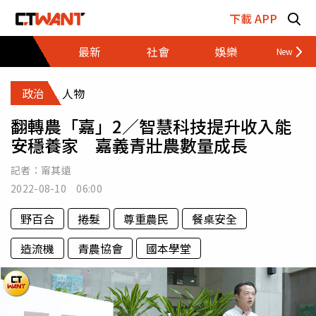
跳至主要內容區塊
下載 APP
最新
社會
娛樂
財經
政治
人物
翻轉農「嘉」2／智慧科技提升收入能
安穩養家 嘉義青壯農數量成長
記者：
甯其遠
2022-08-10 06:00
野百合
捲髮
尊重農民
餐桌安全
造流機
青農協會
國本學堂