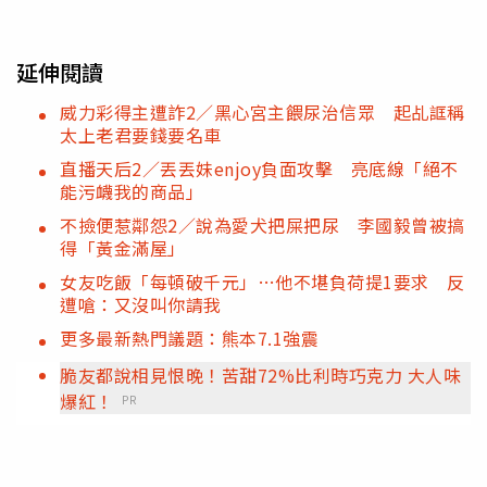
延伸閱讀
威力彩得主遭詐2／黑心宮主餵尿治信眾 起乩誆稱
太上老君要錢要名車
直播天后2／丟丟妹enjoy負面攻擊 亮底線「絕不
能污衊我的商品」
不撿便惹鄰怨2／說為愛犬把屎把尿 李國毅曾被搞
得「黃金滿屋」
女友吃飯「每頓破千元」…他不堪負荷提1要求 反
遭嗆：又沒叫你請我
更多最新熱門議題：熊本7.1強震
脆友都說相見恨晚！苦甜72%比利時巧克力 大人味
爆紅！
PR