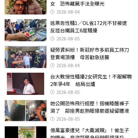
女 恐怖藏屍手法全曝光
2026-08-04
逃票告性騷1／OL省172元不甘被逮
反控台鐵員工6度騷擾
2026-08-05
疑勞資糾紛！新莊好市多前員工持刀
登賣場頂樓 母苦勸急送醫
2026-08-04
台大教授性騷擾2女研究生！不服解聘
2年爭4年 結局出爐
2026-08-05
她公開恐怖飛行經歷！搭機睡醒褲子
濕了 鄰座男趁熟睡猥褻還疑留體液
2026-08-05
億萬富豪遭兒「大義滅親」！偷生子
怕曝光 竟盜鄰居身份辦假證落戶