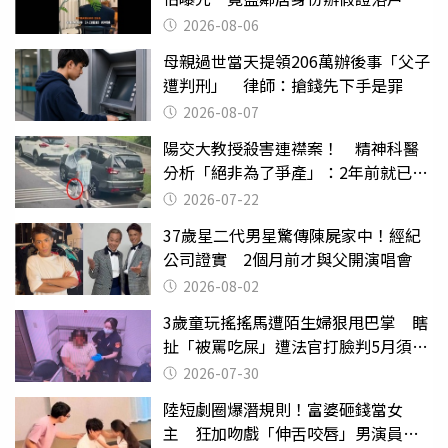
2026-08-06
母親過世當天提領206萬辦後事「父子
遭判刑」 律師：搶錢先下手是罪
2026-08-07
陽交大教授殺害連襟案！ 精神科醫
分析「絕非為了爭產」：2年前就已言
行詭異
2026-07-22
37歲星二代男星驚傳陳屍家中！經紀
公司證實 2個月前才與父開演唱會
2026-08-02
3歲童玩搖搖馬遭陌生婦狠甩巴掌 瞎
扯「被罵吃屎」遭法官打臉判5月須入
監
2026-07-30
陸短劇圈爆潛規則！富婆砸錢當女
主 狂加吻戲「伸舌咬唇」男演員崩