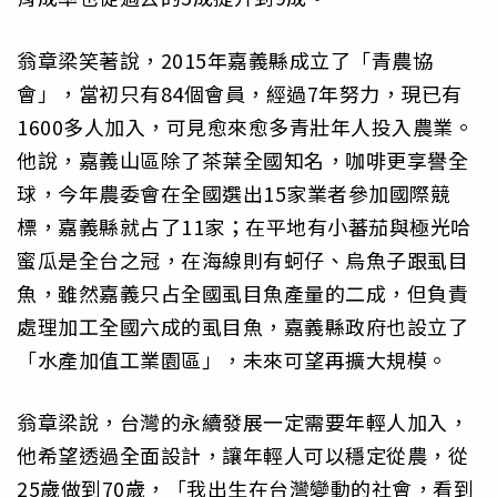
翁章梁笑著說，2015年嘉義縣成立了「青農協
會」，當初只有84個會員，經過7年努力，現已有
1600多人加入，可見愈來愈多青壯年人投入農業。
他說，嘉義山區除了茶葉全國知名，咖啡更享譽全
球，今年農委會在全國選出15家業者參加國際競
標，嘉義縣就占了11家；在平地有小蕃茄與極光哈
蜜瓜是全台之冠，在海線則有蚵仔、烏魚子跟虱目
魚，雖然嘉義只占全國虱目魚產量的二成，但負責
處理加工全國六成的虱目魚，嘉義縣政府也設立了
「水產加值工業園區」，未來可望再擴大規模。
翁章梁說，台灣的永續發展一定需要年輕人加入，
他希望透過全面設計，讓年輕人可以穩定從農，從
25歲做到70歲，「我出生在台灣變動的社會，看到