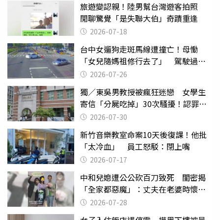
旅遊變認親！陸男幫台灣遊客拍照
閒聊驚覺「是失聯大伯」奇蹟重逢
2026-07-18
台中女遛狗走斑馬線遭撞亡！母慟
「女兒隨媽祖修行去了」 駕駛過失
致死判9月
2026-07-26
獨／東吳男教授被瘋狂迷戀 女學生
寄信「分屍吃掉」30次騷擾！認罪免
關
2026-07-30
新竹音樂教室命案10天後復課！他批
「太冷血」 員工怒駁：閉上嘴
2026-07-17
中和兒媳遭公公砍百刀致死 閨密揭
「全家都惡魔」：丈夫在老婆時懷孕
摔東西
2026-07-28