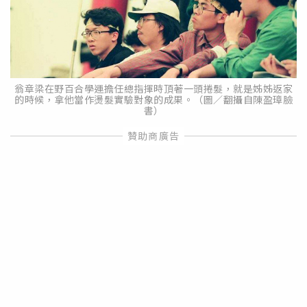
翁章梁在野百合學運擔任總指揮時頂著一頭捲髮，就是姊姊返家
的時候，拿他當作燙髮實驗對象的成果。（圖／翻攝自陳盈璋臉
書）