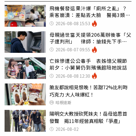
飛機餐發這果汁爆「廁所之亂」？
乘客崩潰：差點丟大臉 醫揭3類人
別亂喝
2026-08-08 15:53
母親過世當天提領206萬辦後事「父
子遭判刑」 律師：搶錢先下手是
罪
2026-08-07 09:55
亡妹慘遭公公毒手 表姊憶父親節
前夕：小舅舅仍到殯儀館陪她說話
2026-08-08 12:30
脆友都說相見恨晚！苦甜72%比利時
巧克力 大人味爆紅！
哈根達斯
陽明交大教授砍死妹夫！岳母追思首
發聲 揭11年經營真相駁「爭產」
2026-08-02