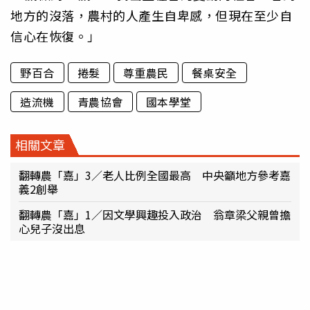
地方的沒落，農村的人產生自卑感，但現在至少自
信心在恢復。」
野百合
捲髮
尊重農民
餐桌安全
造流機
青農協會
國本學堂
相關文章
翻轉農「嘉」3／老人比例全國最高 中央籲地方參考嘉
義2創舉
翻轉農「嘉」1／因文學興趣投入政治 翁章梁父親曾擔
心兒子沒出息