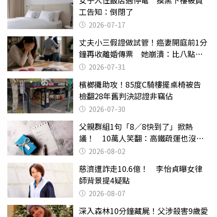
女子入住飯店遇停電 摸黑下樓被員
工告知：倒閉了
2026-07-17
丈夫小三假證做試管！癌妻開庭前1分
鐘再收離婚傳票 她崩潰：比八點檔
還扯
2026-07-31
檳榔攤助攻！85度C騎樓擺桌椅被告
檢翻28年舊判決認證非竊佔
2026-07-30
父親群組1句「8／8快到了」掀熱
議！ 10萬人笑翻：高鐵疏運也沒列
父親節
2026-08-02
慈濟遭詐走10.6億！ 李怡貞曝女律
師背景提4疑點
2026-08-07
深入森林10分鐘藏屍！父涉殺害9歲愛