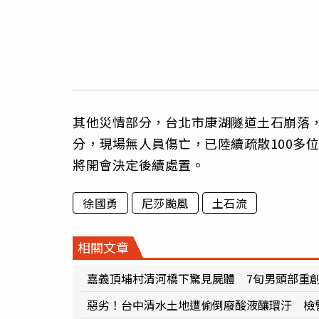
其他災情部分，台北市康湖隧道土石崩落，
分，現場無人員傷亡，已陸續疏散100多
將開會決定後續處置。
徐國勇
尼莎颱風
土石流
相關文章
嘉義頂埔村清河橋下驚見屍體 7旬男頭部重
惡劣！台中清水土地遭偷倒廢酸液釀環汙 檢