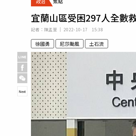
政治
焦點
人物
汽車
宜蘭山區受困297人全數
專欄
房產新勢力
記者：
陳孟萱
2022-10-17 15:38
徐國勇
尼莎颱風
土石流
Next