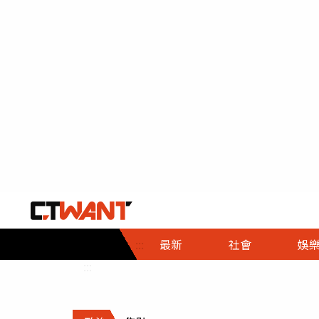
社會首頁
娛樂首頁
財經首頁
政
:::
最新
社會
娛
時事
即時
熱線
:::
直擊
大條
人物
調查
專題
３Ｃ