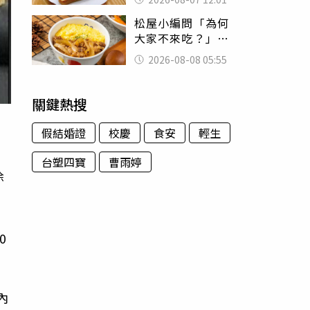
司」 半年後暴瘦
松屋小編問「為何
嚇壞女兒
大家不來吃？」
一票人點出3大問
2026-08-08 05:55
題：滿手好牌打到
爛
關鍵熱搜
假結婚證
校慶
食安
輕生
台塑四寶
曹雨婷
徐
在
石
0
內