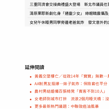
三重同濟會交接典禮盛大登場 新北市議員也
清原果耶新劇化身「通靈少女」 綠眼睛震懾
女兒午休睡男同學旁邊老爸氣炸 發文意外釣
延伸閱讀
黃義交墜樓亡／從政14年「寶寶」無數
AA制男友摳爆…妹子氣炸：保險套也平分
農村男結婚備百張椅凳「賓客不到10人」
女老師到城市打拚 流浪2個月睡天橋：
更多最新熱門議題：中聯致癌油風暴