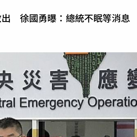
寵物
救出 徐國勇曝：總統不眠等消息
運勢
運動
梅酒