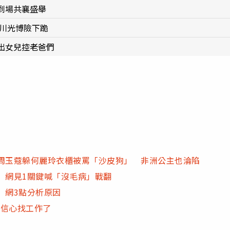
到場共襄盛舉
及川光博險下跪
出女兒控老爸們
…周玉蔻躲何麗玲衣櫃被罵「沙皮狗」 非洲公主也淪陷
 網見1關鍵喊「沒毛病」戰翻
 網3點分析原因
沒信心找工作了