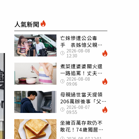
人氣新聞
亡妹慘遭公公毒
手 表姊憶父親節
2026-08-08
前夕：小舅舅仍到
12:30
殯儀館陪她說話
煮菜遭婆婆關火還
一路追罵！丈夫勸
2026-08-08
別計較「媽媽老
09:06
了」 人妻超崩
潰：我像台傭
母親過世當天提領
206萬辦後事「父子
2026-08-07
遭判刑」 律師：
09:55
搶錢先下手是罪
坐擁百萬存款仍不
敢花！74歲獨居翁
「1餐只吃1片吐
2026-08-07 12:01