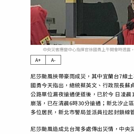
中央災害應變中心指揮官徐國勇上午開會時透露
A+
A-
尼莎颱風挾帶豪雨成災，其中宜蘭台7線土
國勇今天指出，總統蔡英文、行政院長蘇
公路單位漏夜搶通便道後，已於今 日凌晨
崩落，已在清晨6時30分搶通；新北汐止
多位居民，新北市警局並派員拉起封鎖線
尼莎颱風造成北台灣多處傳出災情，中央