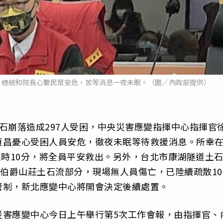
，總統和院長心繫民眾安危，苦等消息一夜未眠。（圖／內政部提供）
石崩落造成297人受困，中央災害應變指揮中心指揮官
貞昌憂心受困人員安危，徹夜未眠等待救援消息。所幸
1時10分，將全員平安救出。另外，台北市康湖隧道土
區伯爵山莊土石流部分，現場無人員傷亡，已陸續疏散10
管制，新北應變中心將開會決定後續處置。
災害應變中心今日上午舉行第5次工作會報，由指揮官、