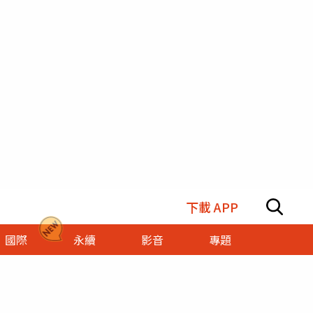
下載 APP
國際
永續
影音
專題