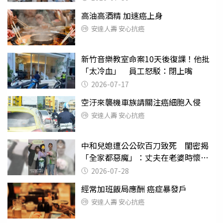
高油高酒精 加速癌上身
安達人壽 安心抗癌
新竹音樂教室命案10天後復課！他批
「太冷血」 員工怒駁：閉上嘴
2026-07-17
空汙來襲機車族請關注癌細胞入侵
安達人壽 安心抗癌
中和兒媳遭公公砍百刀致死 閨密揭
「全家都惡魔」：丈夫在老婆時懷孕
摔東西
2026-07-28
經常加班飯局應酬 癌症暴發戶
安達人壽 安心抗癌