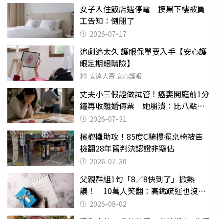
女子入住飯店遇停電 摸黑下樓被員
工告知：倒閉了
2026-07-17
追劇追太久 護眼保單要入手【安心護
眼定期眼睛險】
安達人壽 安心護眼
丈夫小三假證做試管！癌妻開庭前1分
鐘再收離婚傳票 她崩潰：比八點檔
還扯
2026-07-31
檳榔攤助攻！85度C騎樓擺桌椅被告
檢翻28年舊判決認證非竊佔
2026-07-30
父親群組1句「8／8快到了」掀熱
議！ 10萬人笑翻：高鐵疏運也沒列
父親節
2026-08-02