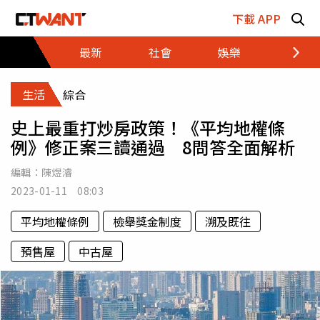
跳至主要內容區塊
下載 APP
最新
社會
娛樂
財經
生活
綜合
史上最重打炒房政策！《平均地權條
例》修正案三讀通過 8問答全面解析
編輯：
陳煜濬
2023-01-11 08:03
平均地權條例
檢舉獎金制度
溯及既往
預售屋
中古屋