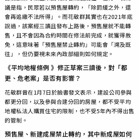
議是指，民眾若以預售屋轉約，「除罰緩之外，還
會再追繳不法所得」。而花敬群其實也在2021年底
說過，該案經三讀且發布上路後，預售屋就不能轉
售，且不會因為合約時間在修法前完成，就獲得赦
免，這意味著「預售屋禁止轉約」可能會「溯及既
往」，但仍要視未來內政部細則如何規定。
《平均地權條例 》修正草案三讀後，對「都
更、危老案」是否有影響？
花敬群曾在1月7日於臉書發文表示，建設公司參與
都更分回，以及參與合建分回的房屋，都不受平均
地權私法人購買住宅的限制，也不受5年內不得出售
的管制。
預售屋、新建成屋禁止轉約，其中新成屋如何