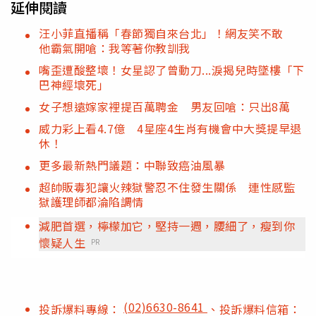
延伸閱讀
汪小菲直播稱「春節獨自來台北」！網友笑不敢
他霸氣開嗆：我等著你教訓我
嘴歪遭酸整壞！女星認了曾動刀...淚揭兒時墜樓「下
巴神經壞死」
女子想遠嫁家裡提百萬聘金 男友回嗆：只出8萬
威力彩上看4.7億 4星座4生肖有機會中大獎提早退
休！
更多最新熱門議題：中聯致癌油風暴
超帥販毒犯讓火辣獄警忍不住發生關係 連性感監
獄護理師都淪陷調情
減肥首選，檸檬加它，堅持一週，腰細了，瘦到你
懷疑人生
PR
(02)6630-8641
投訴爆料專線：
、投訴爆料信箱：