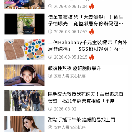
2026-08-06 17:04
億萬富豪遭兒「大義滅親」！偷生
子怕曝光 竟盜鄰居身份辦假證落
戶
2026-08-06 17:53
二伯Hahababy千元童裝標示「內外
層皆純棉」 SGS檢測證明：內裡
100%聚酯纖維
2026-08-05 12:15
報復性熬夜 癌細胞數攀升
安達人壽 安心抗癌
陽明交大教授砍死妹夫！岳母追思首
發聲 揭11年經營真相駁「爭產」
2026-08-02
甜點手搖下午茶 癌細胞易找上門
安達人壽 安心抗癌