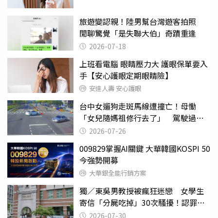
旅遊變認親！陸男幫台灣遊客拍照
閒聊驚覺「是失聯大伯」奇蹟重逢
2026-07-18
上班看電腦 眼睛壓力大 護眼保單要入
手【安心護眼定期眼睛險】
安達人壽 安心護眼
台中女遛狗走斑馬線遭撞亡！母慟
「女兒隨媽祖修行去了」 駕駛過失
致死判9月
2026-07-26
009829掌握AI關鍵 大華韓國KOSPI 50
今強勢開募
大華銀全能行銷方案
獨／東吳男教授被瘋狂迷戀 女學生
寄信「分屍吃掉」30次騷擾！認罪免
關
2026-07-30