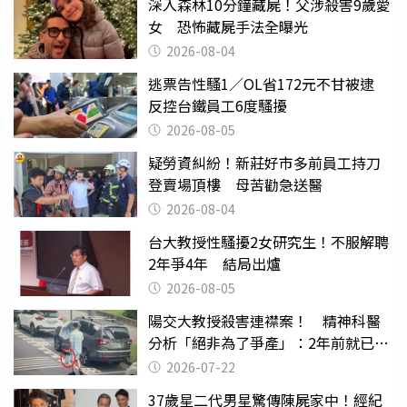
深入森林10分鐘藏屍！父涉殺害9歲愛
女 恐怖藏屍手法全曝光
2026-08-04
逃票告性騷1／OL省172元不甘被逮
反控台鐵員工6度騷擾
2026-08-05
疑勞資糾紛！新莊好市多前員工持刀
登賣場頂樓 母苦勸急送醫
2026-08-04
台大教授性騷擾2女研究生！不服解聘
2年爭4年 結局出爐
2026-08-05
陽交大教授殺害連襟案！ 精神科醫
分析「絕非為了爭產」：2年前就已言
行詭異
2026-07-22
37歲星二代男星驚傳陳屍家中！經紀