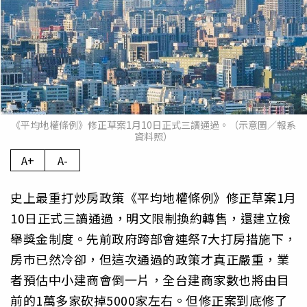
《平均地權條例》修正草案1月10日正式三讀通過。（示意圖／報系
資料照）
A+
A-
史上最重打炒房政策《平均地權條例》修正草案1月
10日正式三讀通過，明文限制換約轉售，還建立檢
舉獎金制度。先前政府跨部會連祭7大打房措施下，
房巿已然冷卻，但這次通過的政策才真正嚴重，業
者預估中小建商會倒一片，全台建商家數也將由目
前的1萬多家砍掉5000家左右。但修正案到底修了