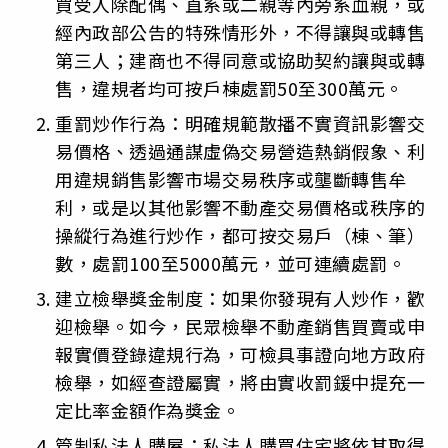
買受人除配偶、直系或二親等內旁系血親，或
經內政部公告的特殊情形外，不得讓與或轉售
第三人；建商也不得同意或協助契約讓與或轉
售，違規者均可按戶棟處罰50至300萬元。
重罰炒作行為：明確規範散播不實資訊影響交
易價格、透過通謀虛偽交易營造熱銷假象、利
用違規銷售影響市場交易秩序或壟斷轉售牟
利，或是以其他影響不動產交易價格或秩序的
操縱行為進行炒作，都可按交易戶（棟、筆）
數，處罰100至5000萬元，並可連續處罰。
建立檢舉獎金制度：如果你發現有人炒作，歡
迎檢舉。如今，民眾檢舉不動產銷售買賣或申
報實價登錄違規行為，可檢具事證向地方政府
檢舉，如經查證屬實，將由實收罰鍰中提充一
定比率金額作為獎金。
管制私法人購屋：私法人購買住宅將依其取得