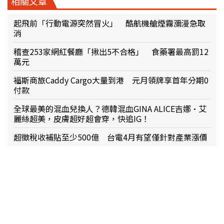
相關文章
起飛前「行動電源突然冒火」 酷航機艙煙霧瀰漫急取
消
稽查253家網紅餐廳「揪出5不合格」 食藥署最高罰12
萬元
福斯商旅Caddy Cargo大量到港 元月領牌享首年分期0
付款
全球最美的混血兒換人？德韓混血GINA ALICE吉娜·艾
麗絲超美，皮膚超好超會穿，快追IG！
超徵稅收補貼至少500億 台電4月有望僅針對產業漲價