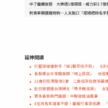
中了繼續放假 大樂透1億頭獎、威力彩3.7億
刺青寧願選寵物狗…人夫脫口「拒絕把妳名字
延伸閱讀
打籃球碰撞對手「掉2顆牙找不到」 6天
長髮裸女半夜闖房間「椅上尿尿」 他受
21歲印尼男娶第3妻 二房挺孕肚微笑觀
赴日旅遊遇台灣婦女「帶手機泡湯」 女
更多最新熱門議題：中聯致癌油風暴
4生肖兔年諸事不順！屬龍行事須低調 