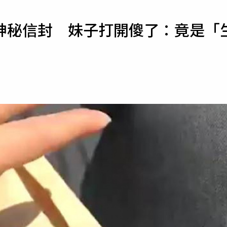
寵物
神秘信封 妹子打開傻了：竟是「
運勢
運動
梅酒