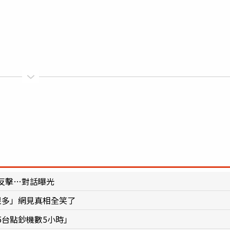
反擊…對話曝光
很多」網見真相全笑了
5台點鈔機數5小時」