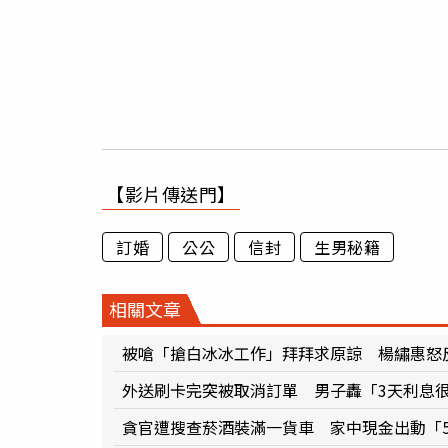
【影片傳送門】
訂婚
公公
信封
生男秘籍
相關文章
被嗆「搶白冰冰工作」拜拜求原諒 楊繡惠怒
外送刷卡完突被取消訂單 男子轟「3天利息
貪官遭搜查菸酒裝滿一貨車 家中現金出動「