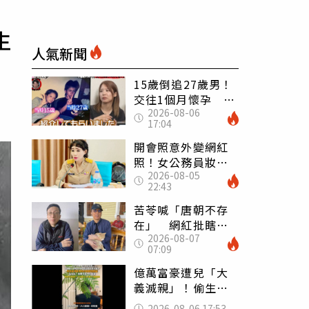
生
人氣新聞
15歲倒追27歲男！
交往1個月懷孕 36
2026-08-06
歲當阿嬤故事曝光
17:04
開會照意外變網紅
照！女公務員妝容
2026-08-05
掀2千則留言 本人
22:43
怒嗆：化妝有錯嗎
苦苓喊「唐朝不存
在」 網紅批瞎編
2026-08-07
歷史：李白、杜甫
07:09
用鮮卑文寫詩？
億萬富豪遭兒「大
義滅親」！偷生子
怕曝光 竟盜鄰居
2026-08-06 17:53