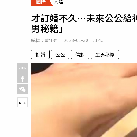
國際
大陸
人物
汽車
才訂婚不久…未來公公給
專欄
男秘籍」
房產新勢力
編輯：
黃任強
2023-01-30 21:45
訂婚
公公
信封
生男秘籍
Next