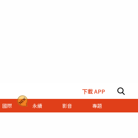
下載 APP
國際
永續
影音
專題