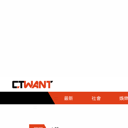
社會首頁
娛樂首頁
財經首頁
政
:::
最新
社會
娛
時事
即時
熱線
:::
直擊
大條
人物
調查
專題
３Ｃ