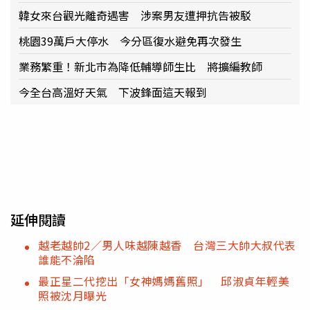
韓女來台觀光離奇遇害 涉案男友遭押抗告被駁
桃園39萬戶大停水 今分區復水避免再次發生
業務繁重！新北市為降低輔導師生比 將擴編教師
今全台高溫好天氣 下波鋒面這天報到
延伸閱讀
越老越帥2／男人味越陳越香 台灣三大帥大叔代表
誰能不淪陷
最正星二代挖出「女神媽媽舊照」 邱淑貞年輕美
照被沈月曝光