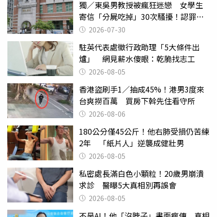
獨／東吳男教授被瘋狂迷戀 女學生
寄信「分屍吃掉」30次騷擾！認罪免
關
2026-07-30
駐英代表處徵行政助理「5大條件出
爐」 網見薪水傻眼：乾脆找志工
2026-08-05
香港盜刷手1／抽成45%！港男3度來
台爽撈百萬 買房下斡先住看守所
2026-08-06
180公分僅45公斤！他右肺受損仍苦練
2年 「紙片人」逆襲成健壯男
2026-08-05
私密處長滿白色小顆粒！20歲男崩潰
求診 醫曝5大真相別再誤會
2026-08-05
不是AI！他「沒脖子」畫面瘋傳 真相