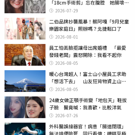
「18cm手術剪」忘在腹腔 她腸壞死
險喪命
2026-07-29
二伯品牌抄襲風暴！蔡阿嘎「9月兒童
樂園家庭日」照辦嗎？北捷鬆口了
2026-08-01
員工怕丟臉拒讓母出席婚禮 「最愛
發錢老闆」震怒開除：我看不起你
2026-08-05
暖心台灣超人！富士山小屋員工求助
「想活下去」 山友狂背物資上山：
台灣真的是寶島
2026-08-05
24歲女做正顎手術變「地包天」鞋拔
子臉 醫竟喊：我喜歡，比較洋氣
2026-07-26
外科醫誤接器官！病患「腸道閉環」
無法排便險死 同行看傻：糟糕至極