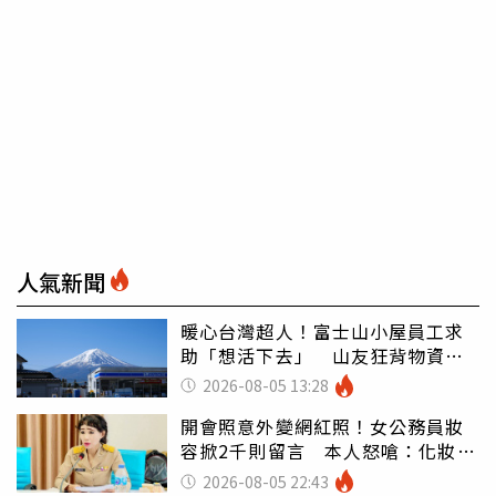
人氣新聞
暖心台灣超人！富士山小屋員工求
助「想活下去」 山友狂背物資上
山：台灣真的是寶島
2026-08-05 13:28
開會照意外變網紅照！女公務員妝
容掀2千則留言 本人怒嗆：化妝有
錯嗎
2026-08-05 22:43