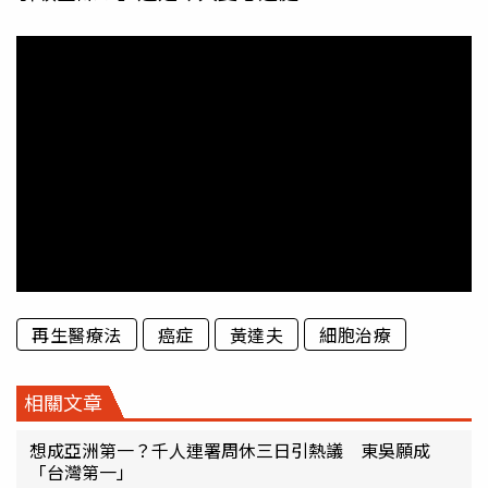
再生醫療法
癌症
黃達夫
細胞治療
相關文章
想成亞洲第一？千人連署周休三日引熱議 東吳願成
「台灣第一」