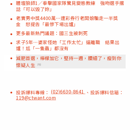
體壇狼師1／拳擊國家隊驚見變態教練 強吻選手撂
話「可以毀了妳」
老實男中獎4400萬…遭彩券行老闆娘騙走一半獎
金 怒提告「最慘下場出爐」
更多最新熱門議題：國三生被刺死
求子5年…婆家怪她「工作太忙」逼離職 結果出
爐！尪「一隻蟲」都沒有
減肥首選，檸檬加它，堅持一週，腰細了，瘦到你
懷疑人生
PR
(02)6630-8641
投訴爆料專線：
、投訴爆料信箱：
119@ctwant.com