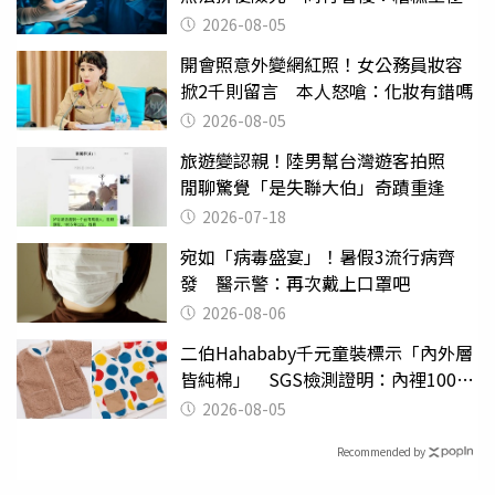
2026-08-05
開會照意外變網紅照！女公務員妝容
掀2千則留言 本人怒嗆：化妝有錯嗎
2026-08-05
旅遊變認親！陸男幫台灣遊客拍照
閒聊驚覺「是失聯大伯」奇蹟重逢
2026-07-18
宛如「病毒盛宴」！暑假3流行病齊
發 醫示警：再次戴上口罩吧
2026-08-06
二伯Hahababy千元童裝標示「內外層
皆純棉」 SGS檢測證明：內裡100%
聚酯纖維
2026-08-05
Recommended by