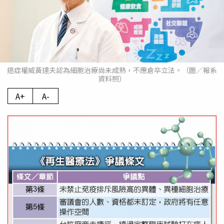
癌症權威黃達夫認為細胞治療尚未成熟，不應倉卒立法。（圖／報系
資料照）
A+
A-