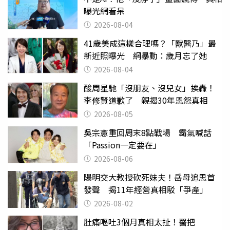
曝光網看呆
2026-08-04
41歲美成這樣合理嗎？「獸醫乃」最
新近照曝光 網暴動：歲月忘了她
2026-08-04
酸周星馳「沒朋友、沒兒女」挨轟！
李修賢道歉了 親揭30年恩怨真相
2026-08-05
吳宗憲重回周末8點戰場 霸氣喊話
「Passion一定要在」
2026-08-06
陽明交大教授砍死妹夫！岳母追思首
發聲 揭11年經營真相駁「爭產」
2026-08-02
肚痛嘔吐3個月真相太扯！醫把