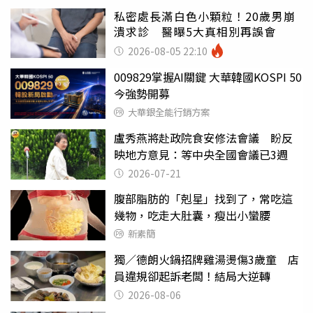
私密處長滿白色小顆粒！20歲男崩
潰求診 醫曝5大真相別再誤會
2026-08-05 22:10
009829掌握AI關鍵 大華韓國KOSPI 50
今強勢開募
大華銀全能行銷方案
盧秀燕將赴政院食安修法會議 盼反
映地方意見：等中央全國會議已3週
2026-07-21
腹部脂肪的「剋星」找到了，常吃這
幾物，吃走大肚囊，瘦出小蠻腰
新素簡
獨／德朗火鍋招牌雞湯燙傷3歲童 店
員違規卻起訴老闆！結局大逆轉
2026-08-06