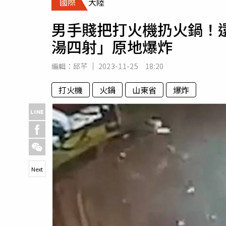
國際
大陸
人物
汽車
男手賤把打火機扔火鍋！
專欄
湯四射」原地爆炸
房產新勢力
編輯：
邱芊
2023-11-25 18:20
打火機
火鍋
山東省
爆炸
Next