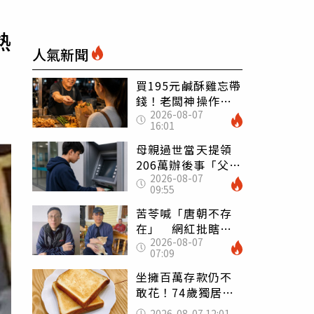
熱
人氣新聞
買195元鹹酥雞忘帶
錢！老闆神操作
2026-08-07
「倒找5元」 全網
16:01
看哭：這就是台灣
母親過世當天提領
206萬辦後事「父子
2026-08-07
遭判刑」 律師：
09:55
搶錢先下手是罪
苦苓喊「唐朝不存
在」 網紅批瞎編
2026-08-07
歷史：李白、杜甫
07:09
用鮮卑文寫詩？
坐擁百萬存款仍不
敢花！74歲獨居翁
「1餐只吃1片吐
2026-08-07 12:01