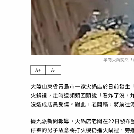
羊肉火鍋突然「
A+
A-
大陸山東省青島市一家火鍋店於日前發生
火鍋裡，走時還頻頻回頭說「看炸了沒，
沒造成店員受傷。對此，老闆稱，將前往
據九派新聞報導，火鍋店老闆在22日發布
仔褲的男子故意將打火機扔進火鍋裡，旁