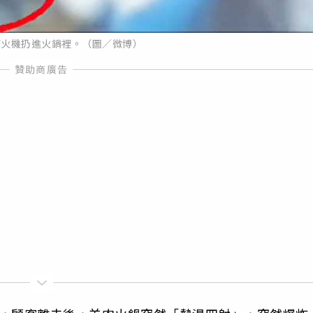
打火機扔進火鍋裡。（圖／微博）