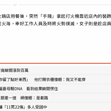
火鍋店用餐後，突然「手賤」拿起打火機靠近店內的裝
成火海，幸好工作人員及時將火勢撲滅，女子則是趁店
幣竟瞬間漲到百萬
你留了點好東西」 他打開衣櫃傻眼：我又不能穿
逼要母驗DNA 看到結果瞬間愣住
被狠狠擺一道 網傻眼：是套路
「11死22傷」多人受困中