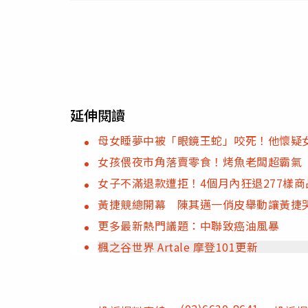
延伸閱讀
母女睡夢中被「眼鏡王蛇」咬死！他懷疑
女孩偎夜市角落賣零食！烤魚老闆超霸氣「
女子不滿退款遭拒！4個月內狂退277樣商
黃捷競總開幕 陳其邁一俏皮舉動讓黃捷
更多最新熱門議題：中聯致癌油風暴
楓之谷世界 Artale 摩登101更新