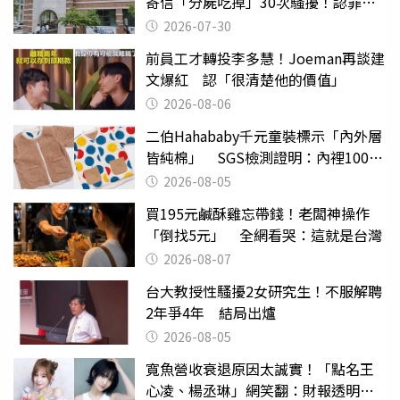
寄信「分屍吃掉」30次騷擾！認罪免
關
2026-07-30
前員工才轉投李多慧！Joeman再談建
文爆紅 認「很清楚他的價值」
2026-08-06
二伯Hahababy千元童裝標示「內外層
皆純棉」 SGS檢測證明：內裡100%
聚酯纖維
2026-08-05
買195元鹹酥雞忘帶錢！老闆神操作
「倒找5元」 全網看哭：這就是台灣
2026-08-07
台大教授性騷擾2女研究生！不服解聘
2年爭4年 結局出爐
2026-08-05
寬魚營收衰退原因太誠實！「點名王
心凌、楊丞琳」網笑翻：財報透明度