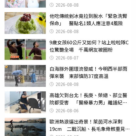
滿分
2026-08-08
他吃傳統剉冰竟拉到脫水「緊急洗腎
保命」 醫點名1類人應注意4風險
2026-08-08
9歲女孩60公斤又如何？站上啦啦隊C
位驚艷全場 千萬網友被圈粉
2026-08-07
白海豚外圍環流發威！今明西半部雨
彈來襲 東部慎防37度高溫
2026-08-08
高雄欠到台北！長庚、榮總、部立醫
院都受害 「醫療暴力男」離譜紀錄
曝光
2026-08-06
歐洲熱浪逼出奇景！萊茵河水深剩
19cm 二戰沉船、長毛象骨骸重見天
日