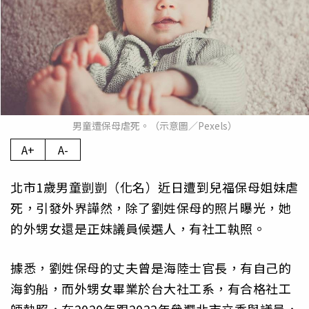
男童遭保母虐死。（示意圖／Pexels）
A+
A-
北市1歲男童剴剴（化名）近日遭到兒福保母姐妹虐
死，引發外界譁然，除了劉姓保母的照片曝光，她
的外甥女還是正妹議員候選人，有社工執照。
據悉，劉姓保母的丈夫曾是海陸士官長，有自己的
海釣船，而外甥女畢業於台大社工系，有合格社工
師執照，在2020年跟2022年參選北市立委與議員，