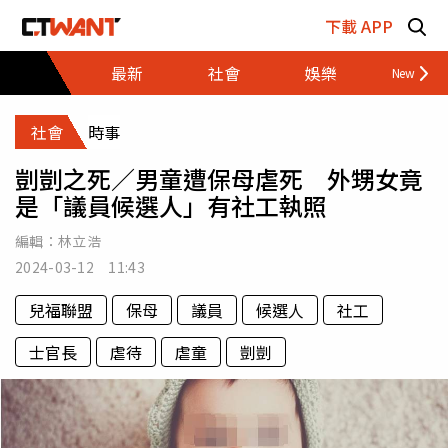
跳至主要內容區塊
下載 APP
最新
社會
娛樂
財經
社會
時事
剴剴之死／男童遭保母虐死 外甥女竟
是「議員候選人」有社工執照
編輯：
林立浩
2024-03-12 11:43
兒福聯盟
保母
議員
候選人
社工
士官長
虐待
虐童
剴剴