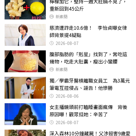
檸檬加它，堅持一週大肚腩不見了，
重新回到45公斤
新素簡
慈濟遭詐走10.6億！ 李怡貞曝女律
師背景提4疑點
2026-08-07
腹部脂肪的「剋星」找到了，常吃這
幾物，吃走大肚囊，瘦出小蠻腰
新素簡
獨／學霸牙醫槓離職女員工 為3萬元
筆電互控侵占、誣告！他慘勝
2026-08-06
女主播鏡頭前打瞌睡畫面瘋傳 背後
原因曝！觀眾挺她：辛苦了
2026-08-07
深入森林10分鐘藏屍！父涉殺害9歲愛