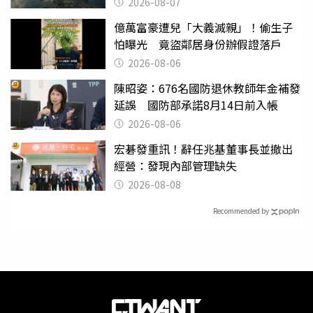
2026-08-07
億萬富豪遭兒「大義滅親」！偷生子
怕曝光 竟盜鄰居身份辦假證落戶
2026-08-06
陳昭姿：676名國防退休教師年金補發
延誤 國防部承諾8月14日前入帳
2026-08-06
宏碁發重訊！辭任兆基董事長並撤出
經營：發現內部管理缺失
2026-08-08
Recommended by