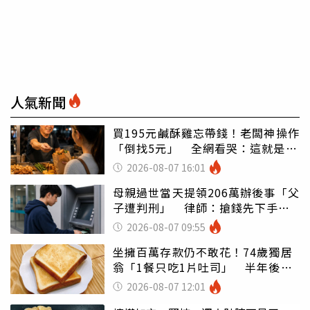
人氣新聞
買195元鹹酥雞忘帶錢！老闆神操作
「倒找5元」 全網看哭：這就是台
灣
2026-08-07 16:01
母親過世當天提領206萬辦後事「父
子遭判刑」 律師：搶錢先下手是
罪
2026-08-07 09:55
坐擁百萬存款仍不敢花！74歲獨居
翁「1餐只吃1片吐司」 半年後暴
瘦嚇壞女兒
2026-08-07 12:01