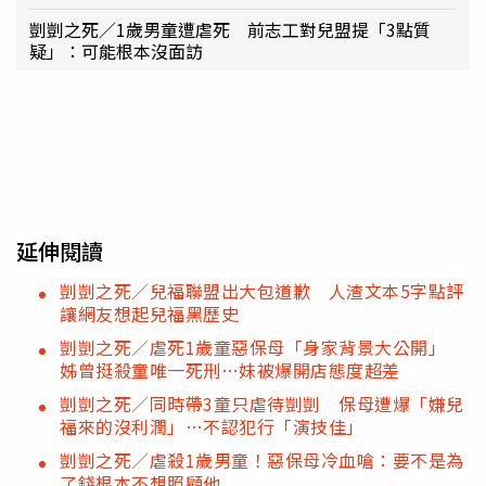
剴剴之死／1歲男童遭虐死 前志工對兒盟提「3點質
疑」：可能根本沒面訪
延伸閱讀
剴剴之死／兒福聯盟出大包道歉 人渣文本5字點評
讓網友想起兒福黑歷史
剴剴之死／虐死1歲童惡保母「身家背景大公開」
姊曾挺殺童唯一死刑…妹被爆開店態度超差
剴剴之死／同時帶3童只虐待剴剴 保母遭爆「嫌兒
福來的沒利潤」…不認犯行「演技佳」
剴剴之死／虐殺1歲男童！惡保母冷血嗆：要不是為
了錢根本不想照顧他