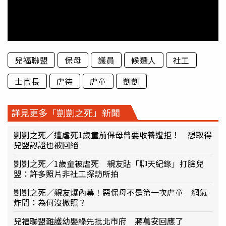
兒福聯盟
保母
議員
候選人
社工
士官長
虐待
虐童
剴剴
詳見更多「剴剴之死」新聞
剴剴之死／遭虐死1歲童前保母曾要收養遭拒！ 想取得
兒盟認證也被回絕
剴剴之死／1歲童被虐死 親友貼「聊天紀錄」打臉兒
盟：許多照片非社工探訪所拍
剴剴之死／親友爆內幕！惡保母不是第一次虐童 網氣
炸問：為何沒撤照？
兒福聯盟難護幼嬰綠先批北市府 蔣萬安回應了