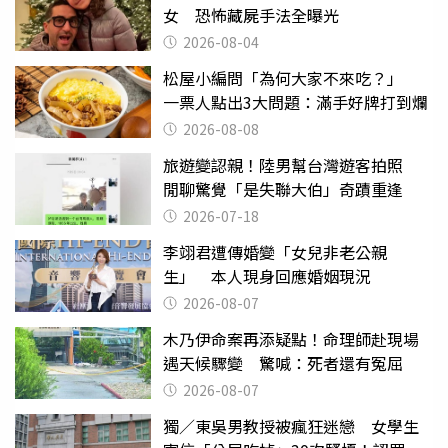
女 恐怖藏屍手法全曝光
2026-08-04
松屋小編問「為何大家不來吃？」
一票人點出3大問題：滿手好牌打到爛
2026-08-08
旅遊變認親！陸男幫台灣遊客拍照
閒聊驚覺「是失聯大伯」奇蹟重逢
2026-07-18
李翊君遭傳婚變「女兒非老公親
生」 本人現身回應婚姻現況
2026-08-07
木乃伊命案再添疑點！命理師赴現場
遇天候驟變 驚喊：死者還有冤屈
2026-08-07
獨／東吳男教授被瘋狂迷戀 女學生