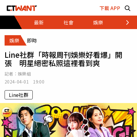
跳至主要內容區塊
下載 APP
最新
社會
娛樂
財經
娛樂
即時
Line社群「時報周刊娛樂好看爆」開
張 明星絕密私照這裡看到爽
記者：
娛樂組
2024-04-01 19:00
Line社群