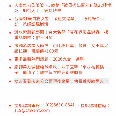
人妻菜刀砍婆婆…3歲兒「被母扔出窗外」墜22樓慘
死 知情人士：婆媳吵架
台南31歲自戕女警「碩班突退學」 原約好今回
診…爸媽認屍崩潰
淡水紫藤花盛開！台大名醫「賞花遇沒品遊客」撂
重話開噴：俗不可耐
拉麵名店愚人節推「芭比粉巨蟲」麵食 女王具足
蟲拉麵一碗要價4100元
更多最新熱門議題：2026九合一選舉
廚師男友做飯給爸媽吃！妹子直擊「拿抹布擦鍋
子」崩潰了：難怪每次吃完都很順暢
女友看到未來公公頭頂後驚呆！快買養髮給男友
PR
(02)6630-8641
投訴爆料專線：
、投訴爆料信箱：
119@ctwant.com