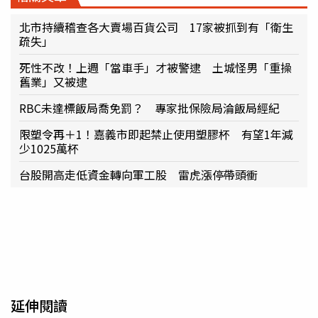
北市持續稽查各大賣場百貨公司 17家被抓到有「衛生
疏失」
死性不改！上週「當車手」才被警逮 土城怪男「重操
舊業」又被逮
RBC未達標飯局喬免罰？ 專家批保險局淪飯局經紀
限塑令再＋1！嘉義市即起禁止使用塑膠杯 有望1年減
少1025萬杯
台股開高走低資金轉向軍工股 雷虎漲停帶頭衝
延伸閱讀