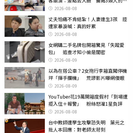
客崩潰：差點丟大臉 醫揭3類人別亂
喝
2026-08-08
丈夫怕痛不肯結紮！人妻連生3孩 控
遭家暴淚喊：真的好累
2026-08-08
女網購二手名牌包開箱驚見「失蹤愛
包」 追查才知小偷是閨密
2026-08-09
以為在搭公車？2女拖行李箱直闖停機
坪「揮手攔機」 荒謬影片曝網傻眼
2026-08-09
YouTuber花19萬開箱度假村「到場遭
拒入住＋報警」 粉絲怒灌1星負評
2026-08-08
台中教師遭學生攻擊恐失明 葉元之
批人本回應：對老師太苛刻