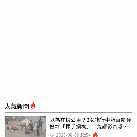
人氣新聞
以為在搭公車？2女拖行李箱直闖停
機坪「揮手攔機」 荒謬影片曝網
傻眼
2026-08-09 12:54