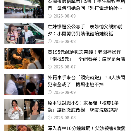
泰國校園槍擊案已9死！學生躲教室堵
門 母傳訊她急回「別打電話怕鈴
響」
2026-08-09
亡妹慘遭公公毒手 表姊憶父親節前
夕：小舅舅仍到殯儀館陪她說話
2026-08-08
買195元鹹酥雞忘帶錢！老闆神操作
「倒找5元」 全網看哭：這就是台灣
2026-08-07
外籍車手來台「領完就跑」！4人快閃
犯案全栽了 機場也逃不掉
2026-08-09
原本很討厭小S！家長曝「校慶1舉
動」讓她徹底改觀 網友洗版認證
2026-08-08
深入森林10分鐘藏屍！父涉殺害9歲愛