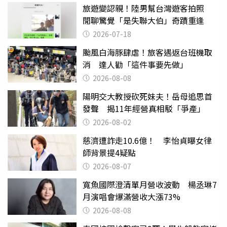
旅遊變認親！陸男幫台灣遊客拍照
閒聊驚覺「是失聯大伯」奇蹟重逢
2026-07-18
颱風白海豚肆虐！旅客遇返台班機取
消 達人勸「這件事要先做」
2026-08-08
陽明交大教授砍死妹夫！岳母追思首
發聲 揭11年經營真相駁「爭產」
2026-08-02
慈濟遭詐走10.6億！ 李怡貞曝女律
師背景提4疑點
2026-08-07
寬魚國際澄清單月營收波動 楊丞琳7
月演唱會爆滿營收大漲73%
2026-08-08