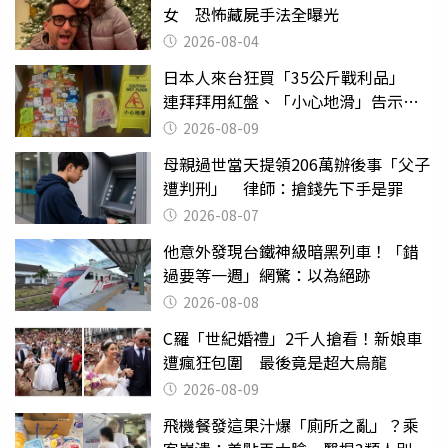
女 恐怖藏屍手法全曝光
2026-08-04
日本人來台狂買「35公斤戰利品」
連拜拜用紅盤、「小心地滑」告示牌
也帶回家
2026-08-09
母親過世當天提領206萬辦後事「父子
遭判刑」 律師：搶錢先下手是罪
2026-08-07
他意外發現台鐵神級暗黑列車！「錯
過要等一週」網驚：以為絕跡
2026-08-08
C羅「世紀婚禮」2千人搶看！新娘車
遭瘋狂包圍 最後竟是超大烏龍
2026-08-09
飛機餐發這果汁爆「廁所之亂」？乘