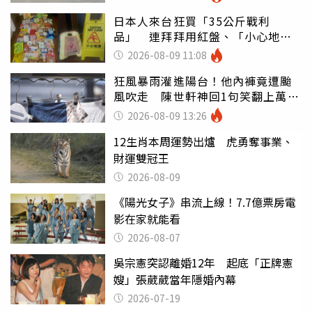
日本人來台狂買「35公斤戰利
品」 連拜拜用紅盤、「小心地
滑」告示牌也帶回家
2026-08-09 11:08
狂風暴雨灌進陽台！他內褲竟遭颱
風吹走 陳世軒神回1句笑翻上萬網
友
2026-08-09 13:26
12生肖本周運勢出爐 虎勇奪事業、
財運雙冠王
2026-08-09
《陽光女子》串流上線！7.7億票房電
影在家就能看
2026-08-07
吳宗憲突認離婚12年 起底「正牌憲
嫂」張葳葳當年隱婚內幕
2026-07-19