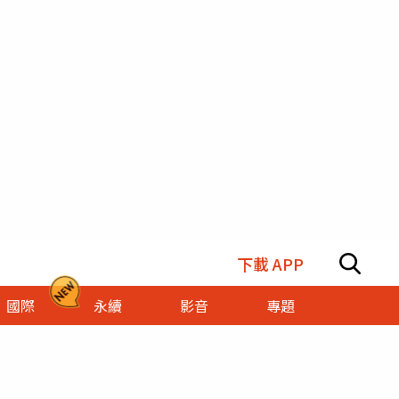
下載 APP
國際
永續
影音
專題