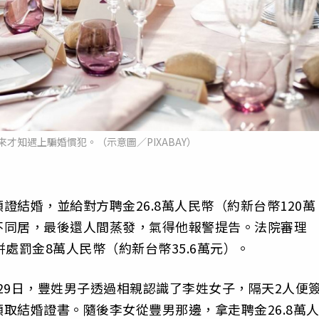
才知遇上騙婚慣犯。（示意圖／PIXABAY）
結婚，並給對方聘金26.8萬人民幣（約新台幣120萬
不同居，最後還人間蒸發，氣得他報警提告。法院審理
處罰金8萬人民幣（約新台幣35.6萬元）。
月29日，豐姓男子透過相親認識了李姓女子，隔天2人便
取結婚證書。隨後李女從豐男那邊，拿走聘金26.8萬