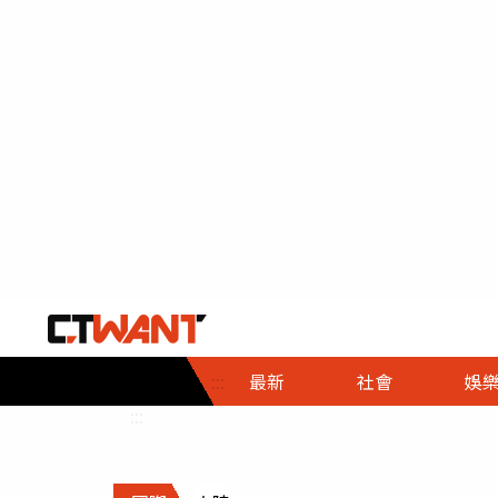
社會首頁
娛樂首頁
財經首頁
政
:::
最新
社會
娛
時事
即時
熱線
:::
直擊
大條
人物
調查
專題
３Ｃ