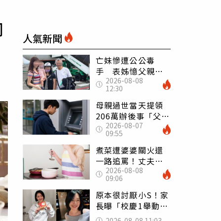
同
人氣新聞
亡妹慘遭公公毒
手 表姊憶父親節
2026-08-08
前夕：小舅舅仍到
12:30
殯儀館陪她說話
母親過世當天提領
206萬辦後事「父子
2026-08-07
遭判刑」 律師：
09:55
搶錢先下手是罪
煮菜遭婆婆關火還
一路追罵！丈夫勸
2026-08-08
別計較「媽媽老
09:06
了」 人妻超崩
潰：我像台傭
原本很討厭小S！家
長曝「校慶1舉動」
讓她徹底改觀 網
2026-08-08 11:03