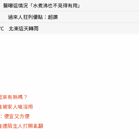
 醫曝這情況「水煮沸也不見得有用」
」 過來人狂列優點：超讚
℃ 北東這天轉雨
起來有熱嗎？
竟被家人嗆沒用
能：便宜又方便
竟遭陌生人打開亂翻