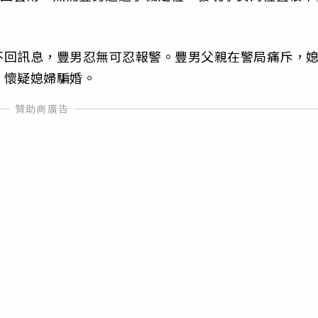
不回訊息，豐男忍無可忍報警。豐男父親在警局痛斥，
，懷疑媳婦騙婚。