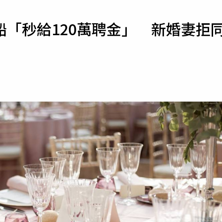
寵物
「秒給120萬聘金」 新婚妻拒
運勢
運動
梅酒