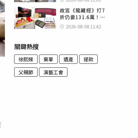
友洗版認證
故宮《龍藏經》打7
折仍要131.6萬！
店員曝：有人原價
2026-08-08 11:42
188萬付現購買
關鍵熱搜
徐熙娣
棄單
遺產
提款
父親節
演藝工會
簽
人