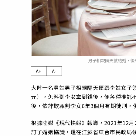
男子相親隔天就結婚，後來
A+
A-
大陸一名豐姓男子相親隔天便跟李姓女子領證
元），怎料到李女拿到錢後，便各種推託
後，依詐欺罪判李女6年3個月有期徒刑，併
根據陸媒《現代快報》報導，2021年12
訂了婚姻協議，還在江蘇省東台市民政局領