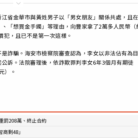
浙江省金華市與黃姓男子以「男女朋友」關係共處，且
」、「想買金手鐲」等理由，向豐家拿了2萬多人民幣（
婚慣犯，且已不是第一次這樣。
不是詐騙。海安市檢察院審查認為，李女以非法佔有為
公訴。法院審理後，依詐欺罪判李女6年3個月有期徒
萬元）。
重罰208萬、終止合約
商剩48」