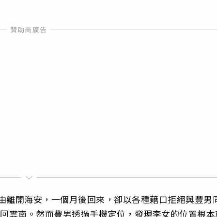
年為由離開海安，一個月後回來，卻以各種藉口拒絕與豐男
返回雲南。然而豐男透過手機定位，發現李女的位置根本