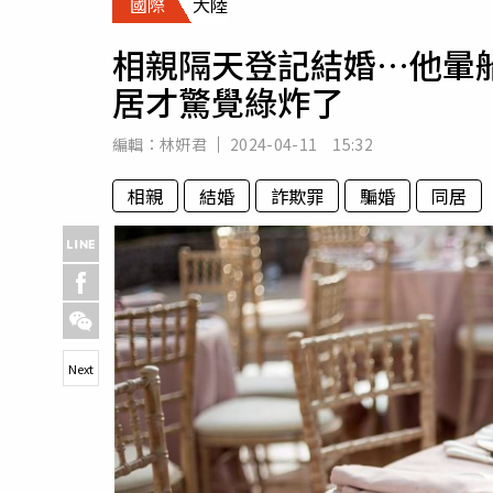
國際
大陸
人物
汽車
相親隔天登記結婚…他暈船
專欄
居才驚覺綠炸了
房產新勢力
編輯：
林姸君
2024-04-11 15:32
相親
結婚
詐欺罪
騙婚
同居
Next