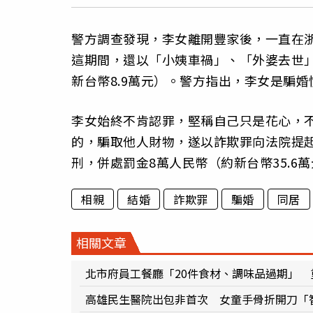
警方調查發現，李女離開豐家後，一直在
這期間，還以「小姨車禍」、「外婆去世
新台幣8.9萬元）。警方指出，李女是騙
李女始終不肯認罪，堅稱自己只是花心，
的，騙取他人財物，遂以詐欺罪向法院提起
刑，併處罰金8萬人民幣（約新台幣35.6
相親
結婚
詐欺罪
騙婚
同居
相關文章
北市府員工餐廳「20件食材、調味品過期」 
高雄民生醫院出包非首次 女童手骨折開刀「智