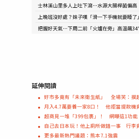
士林溪山里多人上吐下瀉…水源大腸桿菌偏高
上晚班沒好處？妹子嘆「滑一下手機就要睡了
把握好天氣…下周二前「火爐在旁」高溫飆34
延伸閱讀
好市多竟有「未來衛生紙」 全場笑：摸
月入4.7萬要養一家8口！ 他拒當提款機
超商見一堆「399包裹」！ 網曝這1功
自己去日本玩！他上廁所做錯一事 行李
更多最新熱門議題：熊本7.1強震