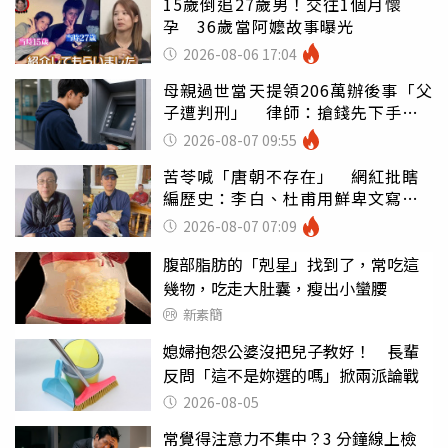
15歲倒追27歲男！交往1個月懷
孕 36歲當阿嬤故事曝光
2026-08-06 17:04
母親過世當天提領206萬辦後事「父
子遭判刑」 律師：搶錢先下手是
罪
2026-08-07 09:55
苦苓喊「唐朝不存在」 網紅批瞎
編歷史：李白、杜甫用鮮卑文寫
詩？
2026-08-07 07:09
腹部脂肪的「剋星」找到了，常吃這
幾物，吃走大肚囊，瘦出小蠻腰
新素簡
媳婦抱怨公婆沒把兒子教好！ 長輩
反問「這不是妳選的嗎」掀兩派論戰
2026-08-05
常覺得注意力不集中？3 分鐘線上檢