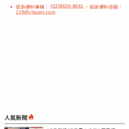
(02)6630-8641
投訴爆料專線：
、投訴爆料信箱：
119@ctwant.com
人氣新聞