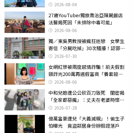
2026-08-04
27歲YouTuber獨旅喬治亞陳屍飯店
法醫揭死因「未排除中毒可能」
2026-08-06
獨／東吳男教授被瘋狂迷戀 女學生
寄信「分屍吃掉」30次騷擾！認罪免
關
2026-07-30
女網紅慘被兩度感情詐騙！前夫假割
頸詐光200萬再遇假富商「養套殺
2000萬」
2026-08-06
中和兒媳遭公公砍百刀致死 閨密揭
「全家都惡魔」：丈夫在老婆時懷孕
摔東西
2026-07-28
億萬富豪遭兒「大義滅親」！偷生子
怕曝光 竟盜鄰居身份辦假證落戶