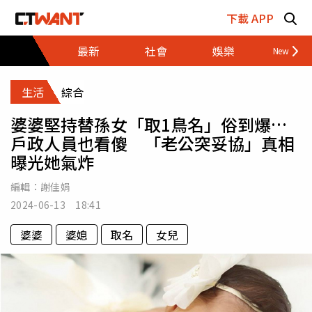
跳至主要內容區塊
下載 APP
最新
社會
娛樂
財經
生活
綜合
婆婆堅持替孫女「取1鳥名」俗到爆…
戶政人員也看傻 「老公突妥協」真相
曝光她氣炸
編輯：
謝佳娟
2024-06-13 18:41
婆婆
婆媳
取名
女兒