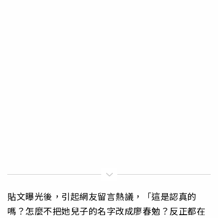
貼文曝光後，引起網友留言熱議，「這是認真的
嗎？怎麼不把她兒子的名字改成廖春勉？反正都在