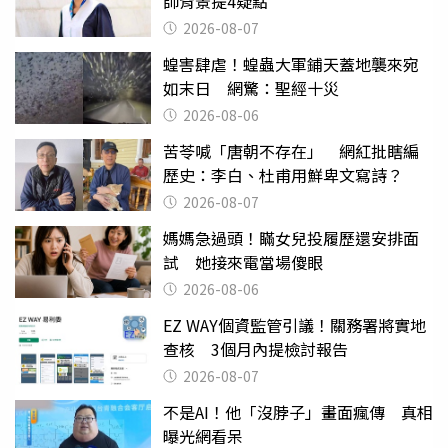
師背景提4疑點
2026-08-07
蝗害肆虐！蝗蟲大軍鋪天蓋地襲來宛
如末日 網驚：聖經十災
2026-08-06
苦苓喊「唐朝不存在」 網紅批瞎編
歷史：李白、杜甫用鮮卑文寫詩？
2026-08-07
媽媽急過頭！瞞女兒投履歷還安排面
試 她接來電當場傻眼
2026-08-06
EZ WAY個資監管引議！關務署將實地
查核 3個月內提檢討報告
2026-08-07
不是AI！他「沒脖子」畫面瘋傳 真相
曝光網看呆