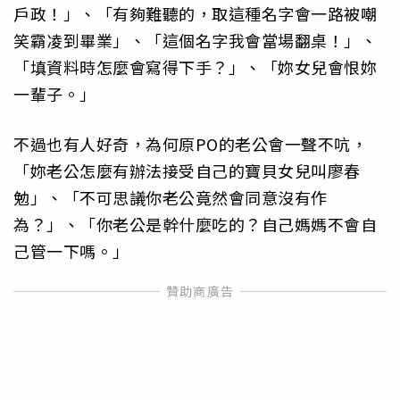
戶政！」、「有夠難聽的，取這種名字會一路被嘲
笑霸凌到畢業」、「這個名字我會當場翻桌！」、
「填資料時怎麼會寫得下手？」、「妳女兒會恨妳
一輩子。」
不過也有人好奇，為何原PO的老公會一聲不吭，
「妳老公怎麼有辦法接受自己的寶貝女兒叫廖春
勉」、「不可思議你老公竟然會同意沒有作
為？」、「你老公是幹什麼吃的？自己媽媽不會自
己管一下嗎。」