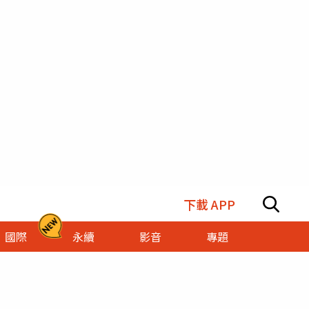
下載 APP
國際
永續
影音
專題