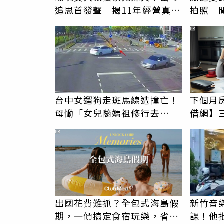
追思首發聲 揭11年經營真相
拍照 
駁「爭產」
伯」奇
PR
台中女遛狗走斑馬線遭撞亡！
下個月
母慟「女兒隨媽祖修行去
借網】
了」 駕駛過失致死判9月
PR
出國花費難抓？全包式海島假
新竹音
期，一價搞定食宿玩樂，省錢
課！他