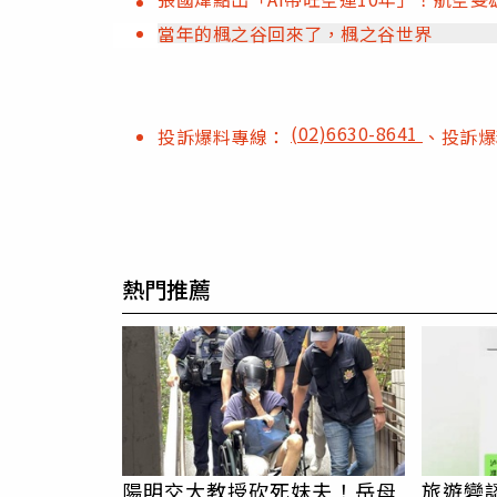
當年的楓之谷回來了，楓之谷世界
(02)6630-8641
投訴爆料專線：
、投訴
熱門推薦
陽明交大教授砍死妹夫！岳母
旅遊變