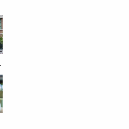
戀
次
借