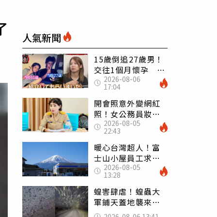
了
人氣新聞
15歲倒追27歲男！
交往1個月懷孕 36
2026-08-06
歲當阿嬤故事曝光
17:04
開會照意外變網紅
照！女公務員妝容
2026-08-05
掀2千則留言 本人
22:43
怒嗆：化妝有錯嗎
暖心台灣超人！富
士山小屋員工求助
2026-08-05
「想活下去」 山
13:28
友狂背物資上山：
台灣真的是寶島
蝗害肆虐！蝗蟲大
軍鋪天蓋地襲來宛
如末日 網驚：聖
2026-08-06 13:41