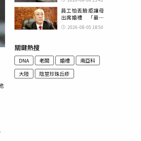
經十災
員工怕丟臉拒讓母
出席婚禮 「最愛
發錢老闆」震怒開
2026-08-05 18:50
除：我看不起你
關鍵熱搜
DNA
老闆
婚禮
南亞科
大陸
陰莖珍珠丘疹
地
民
、
追