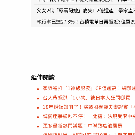
父女2代「辱罵阿嬤」痛失1.2億遺產 爭家
執行率已達27.3%！台積電單日再砸近3億買29
延伸閱讀
家樂福推「1神級服務」CP值超高！網讚
台人帶蝦趴「1小物」被日本人狂問哪買
18年婚姻談崩了！演藝圈模範夫妻證實「
博愛座爭議吵不停！ 北捷：法規受限中
更多最新熱門議題：中聯致癌油風暴
張國煒點出「AI帶旺空運10年」！航空