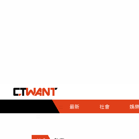
社會首頁
娛樂首頁
財經首頁
政
:::
最新
社會
娛
時事
即時
熱線
:::
直擊
大條
人物
調查
專題
３Ｃ