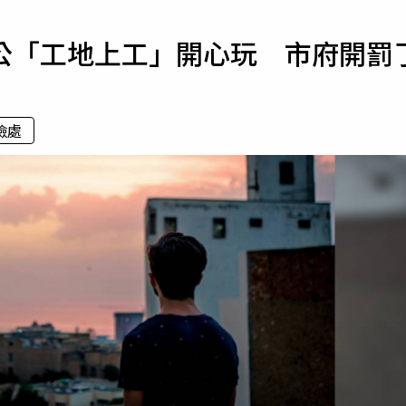
寵物
公「工地上工」開心玩 市府開罰
運勢
運動
梅酒
檢處