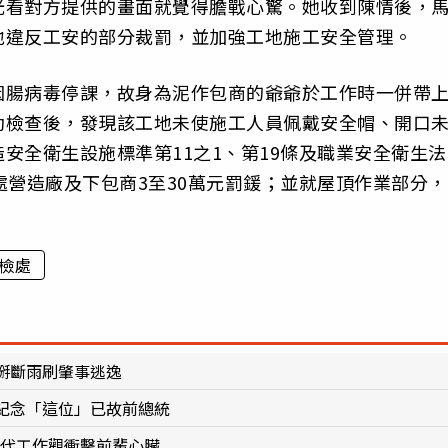
光看對方提供的畫面就覺得膽戰心驚。她收到陳情後，
地違反工安的部分裁罰，並加強工地施工安全管理。
因腸病毒停課，故身為泥作包商的爺爺於工作時一併帶
動檢查後，發現該工地未使施工人員佩戴安全帽、開口
安全衛生設施標準第11之1、第19條及職業安全衛生法
處營造廠及下包商3至30萬元罰鍰；並就屋頂作業部分，
檢處
掰斷雨刷肇事逃逸
紀念「這位」已故前總統
世代工作觀衝擊前輩心臟