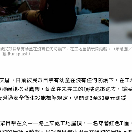
前被民眾目擊有幼童在沒有任何防護下，在工地屋頂玩鬧嬉戲。（示意圖／
翻攝unsplash）
透天厝，日前被民眾目擊有幼童在沒有任何防護下，在工
築邊緣還搭著鷹架，幼童在未完工的頂樓跑來跑去，讓
反營造安全衛生設施標準規定，除開罰3至30萬元罰鍰
民眾目擊在文中一路上某處工地屋頂，一名穿著紅色T恤
傾斜的屋頂上嬉戲。民眾還目擊小男童在傾斜的屋頂上