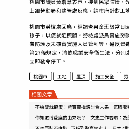
桃園市議員黃瓊慧表示，接到民眾陳情，
上跟勞動局和建管處反應，請市府針對工
桃園市勞檢處回應，經調查男童班級當日
孫子，以便就近照顧。勞檢處派員實施勞
有防護及未確實實施人員管制等，違反營造
第27條規定，將依職業安全衛生法，分別
立即勒令停工。
桃園市
工地
屋頂
施工安全
勞
相關文章
不給飯就搗蛋！熊寶寶擋路討食未果 氣嘟嘟
你知道博愛座的由來嗎？ 文史工作者曝：為
不穿西裝不應酬...下班到點直接走人 日本Z