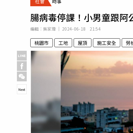
社會
時事
人物
汽車
腸病毒停課！小男童跟阿
專欄
房產新勢力
編輯：
吳家瑋
2024-06-18 21:54
桃園市
工地
屋頂
施工安全
勞
Next