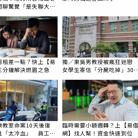
閒聊驚覺「是失聯大
蹟重逢
房租差一點？快上【易
獨／東吳男教授被瘋狂迷
三分鐘解決燃眉之急
女學生寄信「分屍吃掉」30
騷擾！認罪免關
PR
樂教室命案10天後復
臨時需要小額週轉？上【易
批「太冷血」 員工怒
網】找人幫！資金快速到位