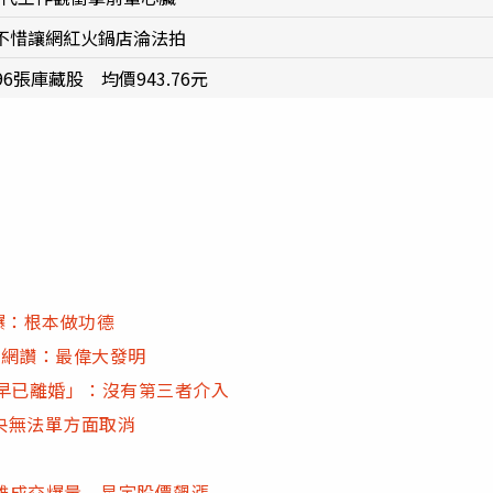
產不惜讓網紅火鍋店淪法拍
6張庫藏股 均價943.76元
爆：根本做功德
 網讚：最偉大發明
早已離婚」：沒有第三者介入
央無法單方面取消
雙雄成交爆量 星宇股價飆漲