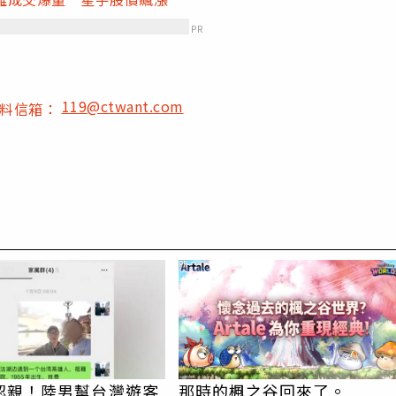
PR
119@ctwant.com
爆料信箱：
PR
認親！陸男幫台灣遊客
那時的楓之谷回來了。