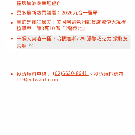
撞壞加油機幸無傷亡
更多最新熱門議題：2026九合一選舉
真的是瘋狂屠夫！美國阿肯色州雜貨店驚傳大規模
槍擊案 釀3死10傷「2警倒地」
一個人爽嗑一桶？哈根達斯72%濃醇巧克力 掀脆友
共鳴
PR
(02)6630-8641
投訴爆料專線：
、投訴爆料信箱：
119@ctwant.com