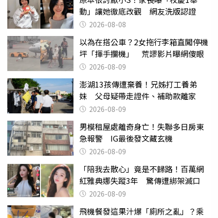
動」讓她徹底改觀 網友洗版認證
2026-08-08
以為在搭公車？2女拖行李箱直闖停機
坪「揮手攔機」 荒謬影片曝網傻眼
2026-08-09
澎湖13孩傳遭棄養！兄姊打工養弟
妹 父母疑帶走證件、補助款離家
2026-08-09
男模租屋處離奇身亡！失聯多日房東
急報警 IG最後發文藏玄機
2026-08-09
「陪我去散心」竟是不歸路！百萬網
紅雅典娜失蹤3年 驚傳遭綁架滅口
2026-08-09
飛機餐發這果汁爆「廁所之亂」？乘