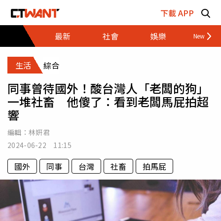
跳至主要內容區塊
下載 APP
最新
社會
娛樂
財經
生活
綜合
同事曾待國外！酸台灣人「老闆的狗」
一堆社畜 他傻了：看到老闆馬屁拍超
響
編輯：
林姸君
2024-06-22 11:15
國外
同事
台灣
社畜
拍馬屁