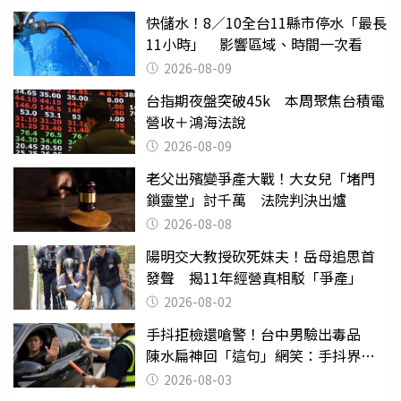
快儲水！8／10全台11縣市停水「最長
11小時」 影響區域、時間一次看
2026-08-09
台指期夜盤突破45k 本周聚焦台積電
營收＋鴻海法說
2026-08-09
老父出殯變爭產大戰！大女兒「堵門
鎖靈堂」討千萬 法院判決出爐
2026-08-08
陽明交大教授砍死妹夫！岳母追思首
發聲 揭11年經營真相駁「爭產」
2026-08-02
手抖拒檢還嗆警！台中男驗出毒品
陳水扁神回「這句」網笑：手抖界權
威
2026-08-03