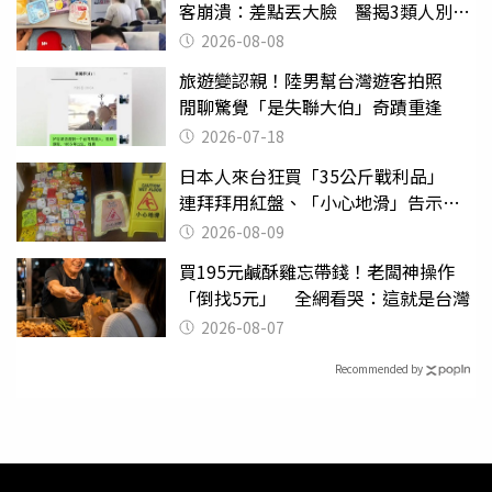
客崩潰：差點丟大臉 醫揭3類人別亂
喝
2026-08-08
旅遊變認親！陸男幫台灣遊客拍照
閒聊驚覺「是失聯大伯」奇蹟重逢
2026-07-18
日本人來台狂買「35公斤戰利品」
連拜拜用紅盤、「小心地滑」告示牌
也帶回家
2026-08-09
買195元鹹酥雞忘帶錢！老闆神操作
「倒找5元」 全網看哭：這就是台灣
2026-08-07
Recommended by