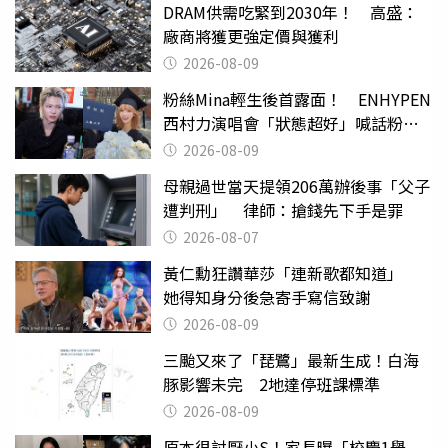
DRAM供需吃緊到2030年！ 高盛：
廠商將獲更強定價與獲利
2026-08-09
粉絲Mina輕生後首露面！ ENHYPEN
西村力演唱會「狀態超好」喊話粉
絲：我們心意相通
2026-08-09
母親過世當天提領206萬辦後事「父子
遭判刑」 律師：搶錢先下手是罪
2026-08-07
黃仁勳狂讚華莎「連新歌都知道」
她得知身分後急寄手寫信致謝
2026-08-09
三颱又來了「琵鷺」最新生成！白海
豚影響未完 2地達停班課標準
2026-08-09
原本很討厭小S！家長曝「校慶1舉