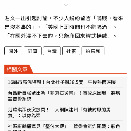
貼文一出引起討論，不少人紛紛留言「嘴賤，看來
是沒本事的」、「美國上班時間也不能喝酒」、
「在國外混不下去的，只能爬回來耀武揚威」。
國外
同事
台灣
社畜
拍馬屁
相關文章
16縣市高溫特報！台北社子飆38.5度 午後熱雨區曝
台鐵新自強號出軌「非落石災害」！事故原因曝 將增
設告警系統
范瑋琪深夜突放閃！ 大讚陳建州「有被討厭的勇
氣」：以你為榮
社區廚餘桶驚見「整包大便」 管委會氣炸開戰：彩色