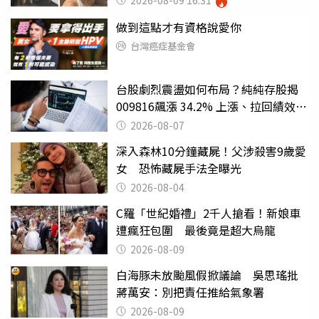
2026-08-09 16:31
做到這點才有資格說愛你
台灣癌症基金會
台股劇烈震盪如何布局？純純存股揭
009816飆漲 34.2% 上漲、拉回績效勝
主動式ETF
2026-08-07
深入森林10分鐘藏屍！父涉殺害9歲愛
女 恐怖藏屍手法全曝光
2026-08-04
C羅「世紀婚禮」2千人搶看！新娘車
遭瘋狂包圍 最後竟是超大烏龍
2026-08-09
白海豚未放颱風假掀議論 吳思瑤批
蔣萬安：別把責任推給氣象署
2026-08-09