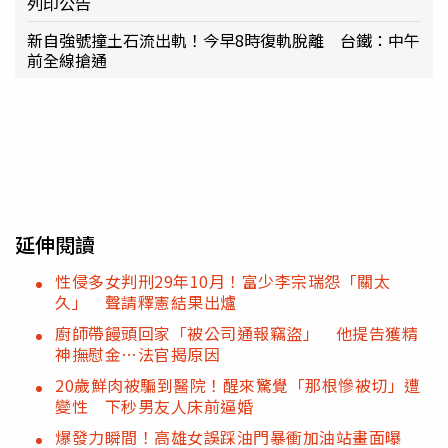
列印公告
新自強號撞土石流出軌！今早8時復軌脫離 台鐵：中午
前全線搶通
延伸閱讀
性侵多女判刑29年10月！富少李宗瑞怨「關太
久」 聲請釋憲結果出爐
廚師帶饅頭回家「被公司通報竊盜」 他提告獲精
神撫慰金…法官揭原因
20歲鮮肉被騙到醫院！醒來驚覺「那根慘被切」遭
變性 下秒男友人床前逼婚
爆發力瞬間！高雄女誤踩油門暴衝加油站畫面曝