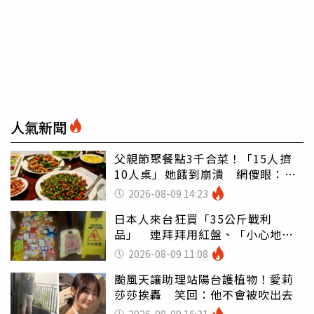
人氣新聞
父親節聚餐點3千合菜！「15人擠
10人桌」她餓到崩潰 網傻眼：讓
店家看笑話
2026-08-09 14:23
日本人來台狂買「35公斤戰利
品」 連拜拜用紅盤、「小心地
滑」告示牌也帶回家
2026-08-09 11:08
颱風天讓助理站陽台護植物！愛莉
莎莎挨轟 笑回：他不會被吹出去