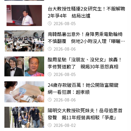
台大教授性騷擾2女研究生！不服解聘
2年爭4年 結局出爐
2026-08-05
南韓酷暑出意外！身障男乘電動輪椅
不慎翻覆 倒地2小時沒人理「曝曬
亡」
2026-08-06
酸周星馳「沒朋友、沒兒女」挨轟！
李修賢道歉了 親揭30年恩怨真相
2026-08-05
24歲存款破百萬！她公開致富關鍵
網一看狂讚：超孝順
2026-08-06
陽明交大教授砍死妹夫！岳母追思首
發聲 揭11年經營真相駁「爭產」
2026-08-02