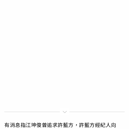
有消息指江坤俊曾追求許藍方，許藍方經紀人向