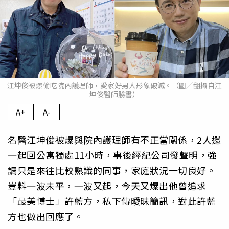
江坤俊被爆偷吃院內護理師，愛家好男人形象破滅。（圖／翻攝自江
坤俊醫師臉書）
A+
A-
名醫江坤俊被爆與院內護理師有不正當關係，2人還
一起回公寓獨處11小時，事後經紀公司發聲明，強
調只是來往比較熟識的同事，家庭狀況一切良好。
豈料一波未平，一波又起，今天又爆出他曾追求
「最美博士」許藍方，私下傳曖昧簡訊，對此許藍
方也做出回應了。