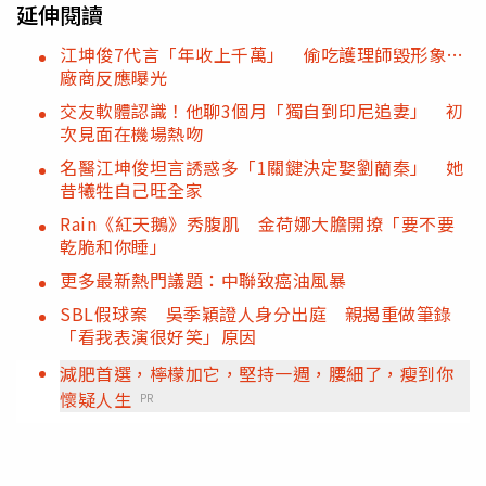
延伸閱讀
江坤俊7代言「年收上千萬」 偷吃護理師毀形象…
廠商反應曝光
交友軟體認識！他聊3個月「獨自到印尼追妻」 初
次見面在機場熱吻
名醫江坤俊坦言誘惑多「1關鍵決定娶劉藺秦」 她
昔犧牲自己旺全家
Rain《紅天鵝》秀腹肌 金荷娜大膽開撩「要不要
乾脆和你睡」
更多最新熱門議題：中聯致癌油風暴
SBL假球案 吳季穎證人身分出庭 親揭重做筆錄
「看我表演很好笑」原因
減肥首選，檸檬加它，堅持一週，腰細了，瘦到你
懷疑人生
PR