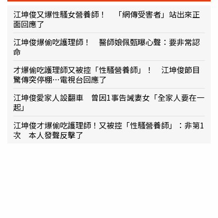
江坤俊又爆性騷女營養師！ 「網傳受害者」站出來正
面回應了
江坤俊爆偷吃護理師！ 醫師娘佩甄曝心聲：要非常認
命
才爆偷吃護理師又被控「性騷營養師」！ 江坤俊節目
驚傳突停棚…電視台回應了
江坤俊愛家人設翻車 曾因1事告誡妻女「全家人要在一
起」
江坤俊才爆偷吃護理師！又被控「性騷營養師」：非第1
次 本人發聲反擊了