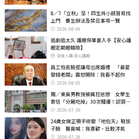
8／7「立秋」至！四生肖小感冒易找
上門 養生辦法及禁忌事項一覽
2026-08-06
追劇追太久 護眼保單要入手【安心護
眼定期眼睛險】
安達人壽 安心護眼
員工怕丟臉拒讓母出席婚禮 「最愛
發錢老闆」震怒開除：我看不起你
2026-08-05
獨／東吳男教授被瘋狂迷戀 女學生
寄信「分屍吃掉」30次騷擾！認罪免
關
2026-07-30
24歲女做正顎手術變「地包天」鞋拔
子臉 醫竟喊：我喜歡，比較洋氣
2026-07-26