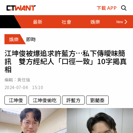
跳至主要內容區塊
下載 APP
最新
社會
娛樂
財經
娛樂
即時
江坤俊被爆追求許藍方…私下傳曖昧簡
訊 雙方經紀人「口徑一致」10字揭真
相
編輯：
黃任強
2024-07-04 15:10
江坤俊
江坤俊偷吃
許藍方
劉藺秦