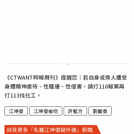
《CTWANT時報周刊》提醒您：若自身或旁人遭受
身體精神虐待、性騷擾、性侵害，請打110報案再
打113找社工。
江坤俊
江坤俊偷吃
許藍方
劉藺秦
詳見更多「名醫江坤俊疑外遇」新聞