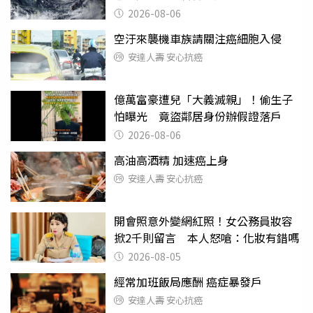
2026-08-06
空汙來襲機車族請關注癌細胞入侵
安達人壽 安心抗癌
億萬富豪遭兒「大義滅親」！偷生子
怕曝光 竟盜鄰居身份辦假證落戶
2026-08-06
高油高酒精 加速癌上身
安達人壽 安心抗癌
開會照意外變網紅照！女公務員妝容
掀2千則留言 本人怒嗆：化妝有錯嗎
2026-08-05
經常加班飯局應酬 癌症暴發戶
安達人壽 安心抗癌