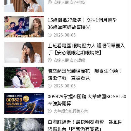
安達人壽 安心抗癌
15歲倒追27歲男！交往1個月懷孕
36歲當阿嬤故事曝光
2026-08-06
上班看電腦 眼睛壓力大 護眼保單要入
手【安心護眼定期眼睛險】
安達人壽 安心護眼
陳亞蘭談恩師楊麗花 曝畢生心願：
讓歌仔戲一直被看見
2026-08-05
009829掌握AI關鍵 大華韓國KOSPI 50
今強勢開募
大華銀全能行銷方案
白海豚逼近！最快明發海警 暴風圈
恐擦北台「陸警仍有變數」