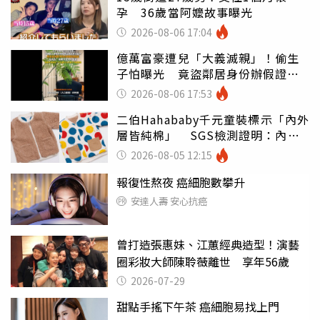
孕 36歲當阿嬤故事曝光
2026-08-06 17:04
億萬富豪遭兒「大義滅親」！偷生
子怕曝光 竟盜鄰居身份辦假證落
戶
2026-08-06 17:53
二伯Hahababy千元童裝標示「內外
層皆純棉」 SGS檢測證明：內裡
100%聚酯纖維
2026-08-05 12:15
報復性熬夜 癌細胞數攀升
安達人壽 安心抗癌
曾打造張惠妹、江蕙經典造型！演藝
圈彩妝大師陳聆薇離世 享年56歲
2026-07-29
甜點手搖下午茶 癌細胞易找上門