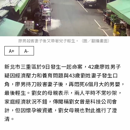
廖男殺害妻子後又帶著兒子輕生。（圖／翻攝畫面）
A+
A-
新北市三重區於9日發生一起命案，42歲廖姓男子
疑因經濟壓力和養育問題與43歲劉姓妻子發生口
角，廖男持刀殺害妻子後，再悶死6個月大的男嬰，
最後輕生。劉女的母親表示，兩人平時不常吵架，
家庭經濟狀況不錯，傳聞稱劉女曾是科技公司會
計，但因懷孕被資遣，劉女母親也對此進行了澄
清。