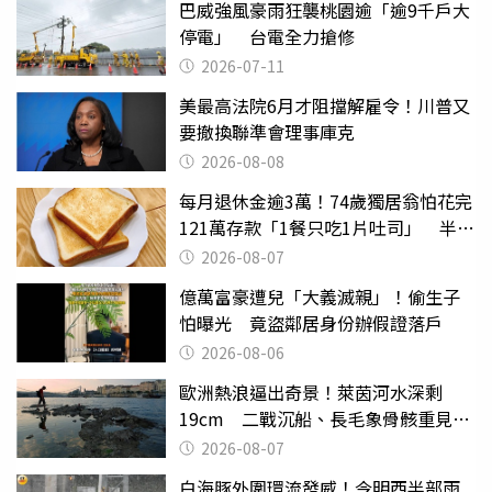
巴威強風豪雨狂襲桃園逾「逾9千戶大
停電」 台電全力搶修
2026-07-11
美最高法院6月才阻擋解雇令！川普又
要撤換聯準會理事庫克
2026-08-08
每月退休金逾3萬！74歲獨居翁怕花完
121萬存款「1餐只吃1片吐司」 半年
後暴瘦嚇壞女兒
2026-08-07
億萬富豪遭兒「大義滅親」！偷生子
怕曝光 竟盜鄰居身份辦假證落戶
2026-08-06
歐洲熱浪逼出奇景！萊茵河水深剩
19cm 二戰沉船、長毛象骨骸重見天
日
2026-08-07
白海豚外圍環流發威！今明西半部雨