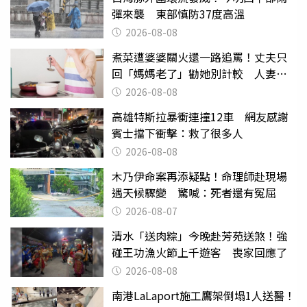
彈來襲 東部慎防37度高溫
2026-08-08
煮菜遭婆婆關火還一路追罵！丈夫只
回「媽媽老了」勸她別計較 人妻超
崩潰：我像台傭
2026-08-08
高雄特斯拉暴衝連撞12車 網友感謝
賓士擋下衝擊：救了很多人
2026-08-08
木乃伊命案再添疑點！命理師赴現場
遇天候驟變 驚喊：死者還有冤屈
2026-08-07
清水「送肉粽」今晚赴芳苑送煞！強
碰王功漁火節上千遊客 喪家回應了
2026-08-08
南港LaLaport施工鷹架倒塌1人送醫！