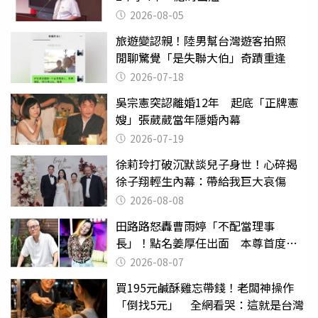
2026-08-05
旅遊變認親！陸男幫台灣遊客拍照
閒聊驚覺「是失聯大伯」奇蹟重逢
2026-07-18
吳宗憲突認離婚12年 起底「正牌憲
嫂」張葳葳當年隱婚內幕
2026-07-19
徐莉玲打破沉默談兒子身世！心碎揭
徐子翔輕生內幕：帶給我巨大哀傷
2026-08-08
田路路怒轟曹雨婷「不配當理事
長」！點名姜厚任出面 本尊首度回
應了
2026-08-07
買195元鹹酥雞忘帶錢！老闆神操作
「倒找5元」 全網看哭：這就是台灣