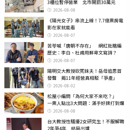
3櫃位暫停營業 北市開罰30萬元
2026-08-08
《陽光女子》串流上線！7.7億票房電
影在家就能看
2026-08-07
苦苓喊「唐朝不存在」 網紅批瞎編
歷史：李白、杜甫用鮮卑文寫詩？
2026-08-07
陽明交大教授砍死妹夫！岳母追思首
發聲 揭11年經營真相駁「爭產」
2026-08-02
松屋小編問「為何大家不來吃？」
一票人點出3大問題：滿手好牌打到爛
2026-08-08
台大教授性騷擾2女研究生！不服解聘
2年爭4年 結局出爐