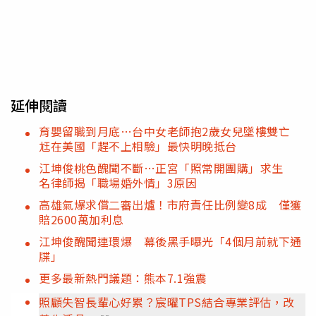
延伸閱讀
育嬰留職到月底…台中女老師抱2歲女兒墜樓雙亡
尪在美國「趕不上相驗」最快明晚抵台
江坤俊桃色醜聞不斷…正宮「照常開團購」求生
名律師揭「職場婚外情」3原因
高雄氣爆求償二審出爐！市府責任比例變8成 僅獲
賠2600萬加利息
江坤俊醜聞連環爆 幕後黑手曝光「4個月前就下通
牒」
更多最新熱門議題：熊本7.1強震
照顧失智長輩心好累？宸曜TPS結合專業評估，改