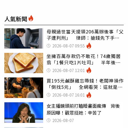
人氣新聞
母親過世當天提領206萬辦後事「父
子遭判刑」 律師：搶錢先下手是
罪
2026-08-07 09:55
坐擁百萬存款仍不敢花！74歲獨居
翁「1餐只吃1片吐司」 半年後暴
瘦嚇壞女兒
2026-08-07 12:01
買195元鹹酥雞忘帶錢！老闆神操作
「倒找5元」 全網看哭：這就是台
灣
2026-08-07 16:01
女主播鏡頭前打瞌睡畫面瘋傳 背後
原因曝！觀眾挺她：辛苦了
2026-08-07