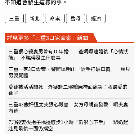
不知道會發生這樣的事。
三重
新北
命案
岳母
經濟
詳見更多「三重3口家命案」新聞
三重狠心殺妻男曾有10年婚！ 爸媽曝離婚後「心情狀
態」: 不曉得發生什麼事
三重一家3口命案…警衝陽明山「徒手打破車窗」 赫見
男嬰屍體
愛孫被活活悶死 外婆赴二殯驗屍掩面痛哭：我最愛的
孫子
三重43歲婦遭丈夫狠心殺害 女方母親首發聲 曝夫妻
內幕
7刀殺妻後抱子橋邊踱步1小時「仍狠心下手」 爺奶趕
赴見最後一面仍撲空