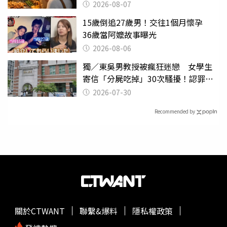
2026-08-07
15歲倒追27歲男！交往1個月懷孕
36歲當阿嬤故事曝光
2026-08-06
獨／東吳男教授被瘋狂迷戀 女學生
寄信「分屍吃掉」30次騷擾！認罪免
關
2026-07-30
Recommended by
關於CTWANT
聯繫&爆料
隱私權政策