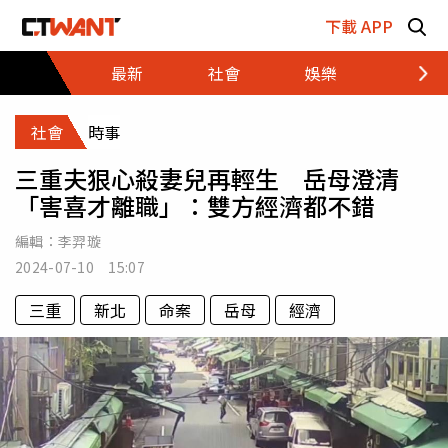
跳至主要內容區塊
下載 APP
最新
社會
娛樂
財經
社會
時事
三重夫狠心殺妻兒再輕生 岳母澄清
「害喜才離職」：雙方經濟都不錯
編輯：
李羿璇
2024-07-10 15:07
三重
新北
命案
岳母
經濟