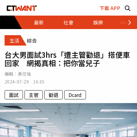
跳至主要內容區塊
下載 APP
最新
社會
娛樂
財經
生活
綜合
台大男面試3hrs「遭主管勸退」搭便車
回家 網揭真相：把你當兒子
編輯：
黃任強
2024-07-29 16:35
面試
主管
勸退
Dcard