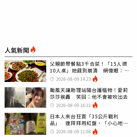
人氣新聞
父親節聚餐點3千合菜！「15人擠
10人桌」她餓到崩潰 網傻眼：讓
店家看笑話
2026-08-09 14:23
颱風天讓助理站陽台護植物！愛莉
莎莎挨轟 笑回：他不會被吹出去
2026-08-09 16:31
日本人來台狂買「35公斤戰利
品」 連拜拜用紅盤、「小心地
滑」告示牌也帶回家
2026-08-09 11:08