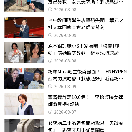
友已獲救 女兒急求助：剩我媽媽還
沒找到
2026-08-08
台中教師遭學生攻擊恐失明 葉元之
批人本回應：對老師太苛刻
2026-08-09
原本很討厭小S！家長曝「校慶1舉
動」讓她徹底改觀 網友洗版認證
2026-08-08
粉絲Mina輕生後首露面！ ENHYPEN
西村力演唱會「狀態超好」喊話粉
絲：我們心意相通
2026-08-09
慈濟遭詐走10.6億！ 李怡貞曝女律
師背景提4疑點
2026-08-07
女網購二手名牌包開箱驚見「失蹤愛
包」 追查才知小偷是閨密