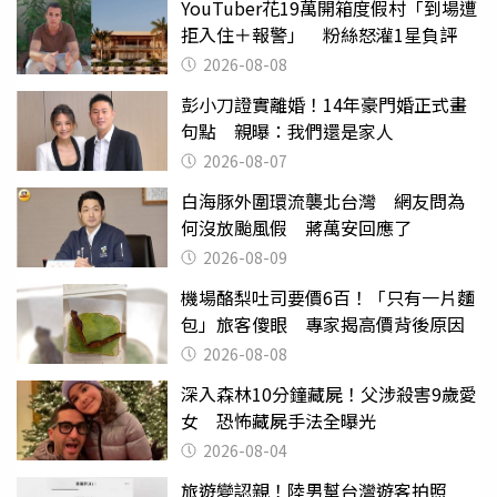
YouTuber花19萬開箱度假村「到場遭
拒入住＋報警」 粉絲怒灌1星負評
2026-08-08
彭小刀證實離婚！14年豪門婚正式畫
句點 親曝：我們還是家人
2026-08-07
白海豚外圍環流襲北台灣 網友問為
何沒放颱風假 蔣萬安回應了
2026-08-09
機場酪梨吐司要價6百！「只有一片麵
包」旅客傻眼 專家揭高價背後原因
2026-08-08
深入森林10分鐘藏屍！父涉殺害9歲愛
女 恐怖藏屍手法全曝光
2026-08-04
旅遊變認親！陸男幫台灣遊客拍照