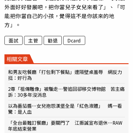
外面好好發展吧，把你當兒子女兒來看了」、「可
能把你當自己的小孩，覺得這不是你該來的地
方」。
面試
主管
勸退
Dcard
相關文章
和男友吃餐廳「打包剩下餐點」遭隔壁桌羞辱 網反力
挺：好行為
2尊「祖傳雕像」被騙走…警追回卻移交博物館 苦主痛
訴：30多年沒消息
以為番茄醬…女兒抱怨漢堡全是「紅色液體」 媽一看
驚：是人血
「全台最難訂餐廳」要關門了 江振誠宣布退休…RAW
年底結束營業