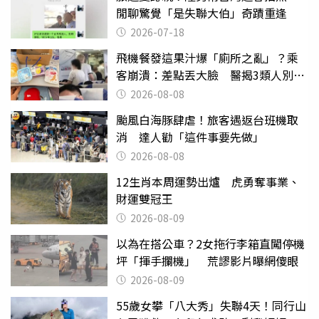
閒聊驚覺「是失聯大伯」奇蹟重逢
2026-07-18
飛機餐發這果汁爆「廁所之亂」？乘
客崩潰：差點丟大臉 醫揭3類人別亂
喝
2026-08-08
颱風白海豚肆虐！旅客遇返台班機取
消 達人勸「這件事要先做」
2026-08-08
12生肖本周運勢出爐 虎勇奪事業、
財運雙冠王
2026-08-09
以為在搭公車？2女拖行李箱直闖停機
坪「揮手攔機」 荒謬影片曝網傻眼
2026-08-09
55歲女攀「八大秀」失聯4天！同行山