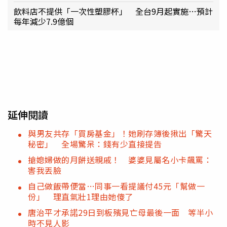
飲料店不提供「一次性塑膠杯」 全台9月起實施…預計
每年減少7.9億個
延伸閱讀
與男友共存「買房基金」！她刷存簿後揪出「驚天
秘密」 全場驚呆：錢有少直接提告
搶媳婦做的月餅送親戚！ 婆婆見屬名小卡飆罵：
害我丟臉
自己做飯帶便當…同事一看提議付45元「幫做一
份」 理直氣壯1理由她傻了
唐治平才承諾29日到板殯見亡母最後一面 等半小
時不見人影