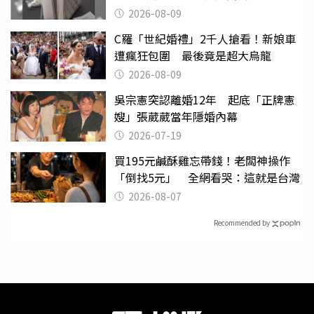
2026-08-09
C羅「世紀婚禮」2千人搶看！新娘車
遭瘋狂包圍 最後竟是超大烏龍
2026-08-09
吳宗憲突認離婚12年 起底「正牌憲
嫂」張葳葳當年隱婚內幕
2026-07-19
買195元鹹酥雞忘帶錢！老闆神操作
「倒找5元」 全網看哭：這就是台灣
2026-08-07
Recommended by