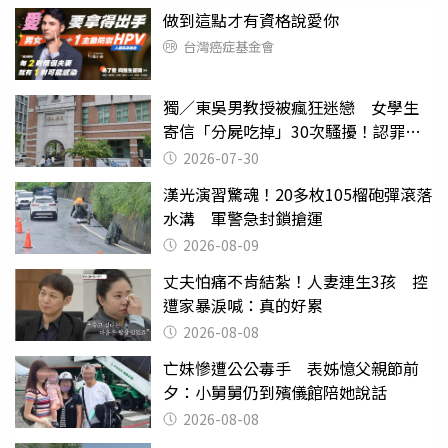
做到這點才有資格說愛你
台灣癌症基金會
獨／東吳男教授被瘋狂迷戀 女學生
寄信「分屍吃掉」30次騷擾！認罪免
關
2026-07-30
漢光演習驚魂！20多枚105榴砲彈滾落
水溝 軍警急封鎖搶運
2026-08-09
丈夫怕痛不肯結紮！人妻連生3孩 控
遭家暴淚喊：真的好累
2026-08-08
亡妹慘遭公公毒手 表姊憶父親節前
夕：小舅舅仍到殯儀館陪她說話
2026-08-08