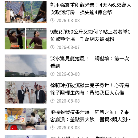
熊本強震重創觀光業！4天內6.55萬人
次取消訂房 損失逾4億台幣
2026-08-08
9歲女孩60公斤又如何？站上啦啦隊C
位驚艷全場 千萬網友被圈粉
2026-08-07
淡水驚見龍捲風！ 網嚇壞：第一次
看到
2026-08-08
徐莉玲打破沉默談兒子身世！心碎揭
徐子翔輕生內幕：帶給我巨大哀傷
2026-08-08
飛機餐發這果汁爆「廁所之亂」？乘
客崩潰：差點丟大臉 醫揭3類人別亂
喝
2026-08-08