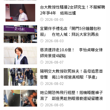
台大教授性騷擾2女研究生！不服解聘
2年爭4年 結局出爐
2026-08-05
宜蘭伴手禮名店「開門5分鐘麵包秒
殺」 在地人喊：拜託大家別再去
2026-08-03
慈濟遭詐走10.6億！ 李怡貞曝女律
師背景提4疑點
2026-08-07
陽明交大教授砍死妹夫！岳母追思首
發聲 揭11年經營真相駁「爭產」
2026-08-02
她公開恐怖飛行經歷！搭機睡醒褲子
濕了 鄰座男趁熟睡猥褻還疑留體液
2026-08-05