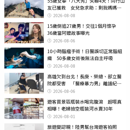
55歲女攀「八大秀」失聯4天！同行山
友已獲救 女兒急求助：剩我媽媽還
沒找到
2026-08-08
15歲倒追27歲男！交往1個月懷孕
36歲當阿嬤故事曝光
2026-08-06
10小時腦瘤手術！日醫誤切正常腦組
織 50多歲女術後無法自主呼吸
2026-08-08
高雄欠到台北！長庚、榮總、部立醫
院都受害 「醫療暴力男」離譜紀錄
曝光
2026-08-06
遊客買景區瓶裝水喝完腹瀉 超噁真
相曝！老婦撿空瓶裝河水賣30年
2026-08-01
旅遊變認親！陸男幫台灣遊客拍照