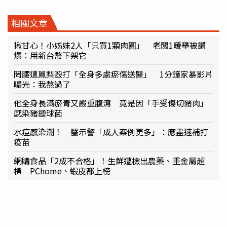
相關文章
揪甘心！小姊妹2人「只買1顆肉圓」 老闆1暖舉被讚
爆：用新台幣下架它
罔腰遭鳳梨毆打「全身多處瘀傷送醫」 1分鐘家暴影片
曝光：我熬過了
他全身長滿瘀青又嚴重腹瀉 竟是因「手受傷切豬肉」
感染豬鏈球菌
水痘感染潮！ 醫示警「成人案例更多」：應盡速補打
疫苗
網購食品「2成不合格」！生鮮遭檢出農藥、重金屬超
標 PChome、蝦皮都上榜