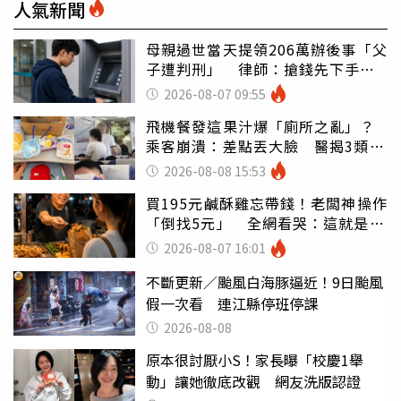
人氣新聞
母親過世當天提領206萬辦後事「父
子遭判刑」 律師：搶錢先下手是
罪
2026-08-07 09:55
飛機餐發這果汁爆「廁所之亂」？
乘客崩潰：差點丟大臉 醫揭3類人
別亂喝
2026-08-08 15:53
買195元鹹酥雞忘帶錢！老闆神操作
「倒找5元」 全網看哭：這就是台
灣
2026-08-07 16:01
不斷更新／颱風白海豚逼近！9日颱風
假一次看 連江縣停班停課
2026-08-08
原本很討厭小S！家長曝「校慶1舉
動」讓她徹底改觀 網友洗版認證