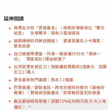
延伸閱讀
與男友共存「買房基金」！她刷存簿後揪出「驚天
秘密」 全場驚呆：錢有少直接提告
搶媳婦做的月餅送親戚！ 婆婆見屬名小卡飆罵：
害我丟臉
自己做飯帶便當…同事一看提議付45元「幫做一
份」 理直氣壯1理由她傻了
比拜登更有號召力！賀錦麗首周募款2億美元 招募
志工17萬人
更多最新熱門議題：熊本7.1強震
巴黎奧運／變裝皇后、跨性別模特兒模仿《最後的
晚餐》！贊助商怒撤廣告：對耶穌的冒犯和褻瀆
脆友都說相見恨晚！苦甜72%比利時巧克力 大人味
爆紅！
PR