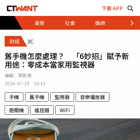
跳至主要內容區塊
下載 APP
最新
社會
娛樂
財經
財經
3C
舊手機怎麼處理？ 「6妙招」賦予新
用途：零成本當家用監視器
編輯：
蔡斯媛
2024-07-29 16:32
手機
舊手機
監視器
音樂播放器
遊戲機
遙控器
WiFi