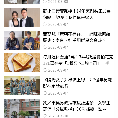
2026-08-08
彭小刀證實離婚！14年豪門婚正式畫
句點 親曝：我們還是家人
2026-08-07
苦苓喊「唐朝不存在」 網紅批瞎編
歷史：李白、杜甫用鮮卑文寫詩？
2026-08-07
每月退休金逾3萬！74歲獨居翁怕花完
121萬存款「1餐只吃1片吐司」 半年
後暴瘦嚇壞女兒
2026-08-07
《陽光女子》串流上線！7.7億票房電
影在家就能看
2026-08-07
獨／東吳男教授被瘋狂迷戀 女學生
寄信「分屍吃掉」30次騷擾！認罪免
關
2026-07-30