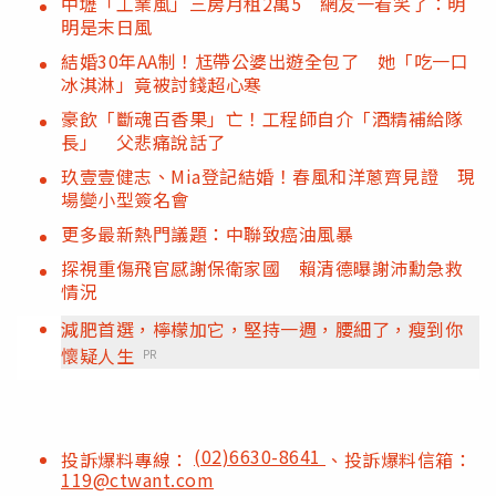
中壢「工業風」三房月租2萬5 網友一看笑了：明
明是末日風
結婚30年AA制！尪帶公婆出遊全包了 她「吃一口
冰淇淋」竟被討錢超心寒
豪飲「斷魂百香果」亡！工程師自介「酒精補給隊
長」 父悲痛說話了
玖壹壹健志、Mia登記結婚！春風和洋蔥齊見證 現
場變小型簽名會
更多最新熱門議題：中聯致癌油風暴
探視重傷飛官感謝保衛家國 賴清德曝謝沛勳急救
情況
減肥首選，檸檬加它，堅持一週，腰細了，瘦到你
懷疑人生
PR
(02)6630-8641
投訴爆料專線：
、投訴爆料信箱：
119@ctwant.com