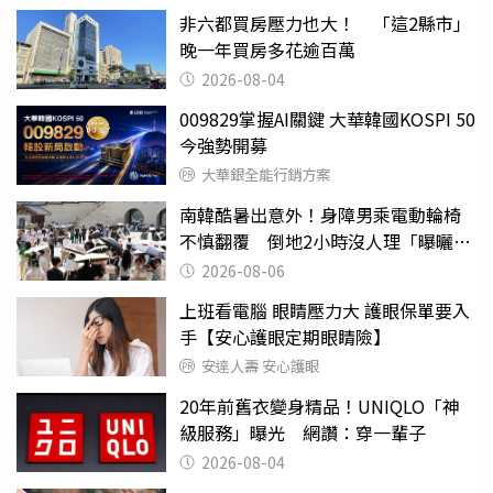
非六都買房壓力也大！ 「這2縣市」
晚一年買房多花逾百萬
2026-08-04
009829掌握AI關鍵 大華韓國KOSPI 50
今強勢開募
大華銀全能行銷方案
南韓酷暑出意外！身障男乘電動輪椅
不慎翻覆 倒地2小時沒人理「曝曬
亡」
2026-08-06
上班看電腦 眼睛壓力大 護眼保單要入
手【安心護眼定期眼睛險】
安達人壽 安心護眼
20年前舊衣變身精品！UNIQLO「神
級服務」曝光 網讚：穿一輩子
2026-08-04