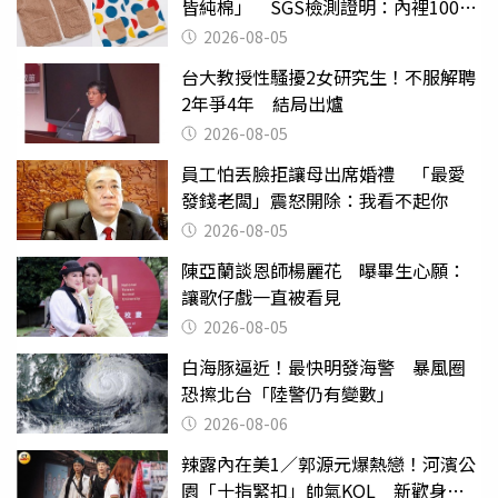
皆純棉」 SGS檢測證明：內裡100%
聚酯纖維
2026-08-05
台大教授性騷擾2女研究生！不服解聘
2年爭4年 結局出爐
2026-08-05
員工怕丟臉拒讓母出席婚禮 「最愛
發錢老闆」震怒開除：我看不起你
2026-08-05
陳亞蘭談恩師楊麗花 曝畢生心願：
讓歌仔戲一直被看見
2026-08-05
白海豚逼近！最快明發海警 暴風圈
恐擦北台「陸警仍有變數」
2026-08-06
辣露內在美1／郭源元爆熱戀！河濱公
園「十指緊扣」帥氣KOL 新歡身份