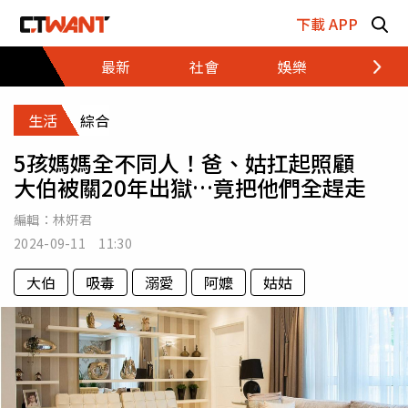
跳至主要內容區塊
下載 APP
最新
社會
娛樂
財經
生活
綜合
5孩媽媽全不同人！爸、姑扛起照顧
大伯被關20年出獄…竟把他們全趕走
編輯：
林姸君
2024-09-11 11:30
大伯
吸毒
溺愛
阿嬤
姑姑