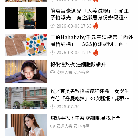
億萬富豪遭兒「大義滅親」！偷生
子怕曝光 竟盜鄰居身份辦假證落
戶
2026-08-06 17:53
二伯Hahababy千元童裝標示「內外
層皆純棉」 SGS檢測證明：內裡
100%聚酯纖維
2026-08-05 12:15
報復性熬夜 癌細胞數攀升
安達人壽 安心抗癌
獨／東吳男教授被瘋狂迷戀 女學生
寄信「分屍吃掉」30次騷擾！認罪免
關
2026-07-30
甜點手搖下午茶 癌細胞易找上門
安達人壽 安心抗癌