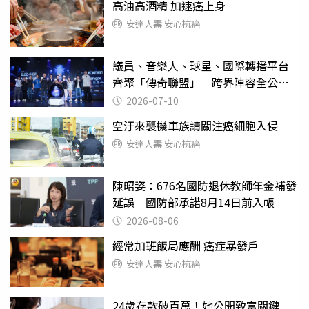
高油高酒精 加速癌上身
安達人壽 安心抗癌
議員、音樂人、球星、國際轉播平台
齊聚「傳奇聯盟」 跨界陣容全公
開 劍指亞洲新傳奇聯賽
2026-07-10
空汙來襲機車族請關注癌細胞入侵
安達人壽 安心抗癌
陳昭姿：676名國防退休教師年金補發
延誤 國防部承諾8月14日前入帳
2026-08-06
經常加班飯局應酬 癌症暴發戶
安達人壽 安心抗癌
24歲存款破百萬！她公開致富關鍵