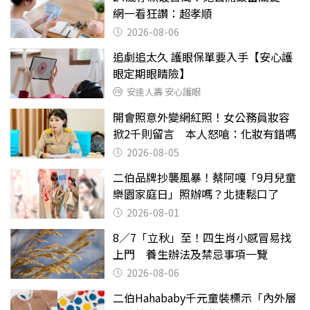
網一看狂讚：超孝順
2026-08-06
追劇追太久 護眼保單要入手【安心護
眼定期眼睛險】
安達人壽 安心護眼
開會照意外變網紅照！女公務員妝容
掀2千則留言 本人怒嗆：化妝有錯嗎
2026-08-05
二伯品牌抄襲風暴！蔡阿嘎「9月兒童
樂園家庭日」照辦嗎？北捷鬆口了
2026-08-01
8／7「立秋」至！四生肖小感冒易找
上門 養生辦法及禁忌事項一覽
2026-08-06
二伯Hahababy千元童裝標示「內外層