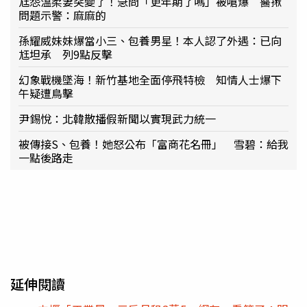
尪怨溫柔妻突變了！急問「更年期了嗎」被嗆爆 醫揪
問題示警：麻麻的
孫耀威妹妹爆當小三、包養男星！本人認了外遇：已向
尪坦承 列9點反擊
幻象戰機墜海！新竹基地全面停飛特檢 知情人士爆下
午疑遭鳥擊
尹錫悅：北韓散播假新聞以實現武力統一
被傳接S、包養！她怒公布「富商花名冊」 雪碧：給我
一點後路走
延伸閱讀