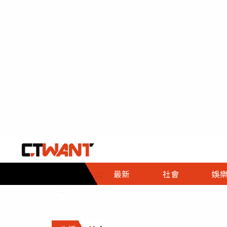
社會首頁
娛樂首頁
財經首頁
政
:::
最新
社會
娛
時事
即時
熱線
:::
直擊
大條
人物
調查
專題
３Ｃ