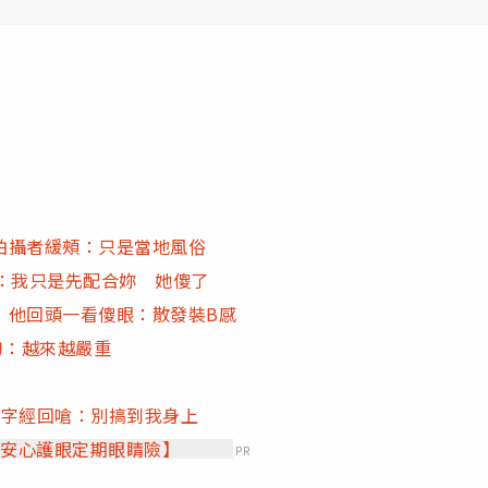
拍攝者緩頰：只是當地風俗
：我只是先配合妳 她傻了
 他回頭一看傻眼：散發裝B感
刀：越來越嚴重
3字經回嗆：別搞到我身上
【安心護眼定期眼睛險】
PR