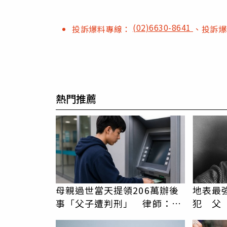
(02)6630-8641
投訴爆料專線：
、投訴
熱門推薦
母親過世當天提領206萬辦後
地表最
事「父子遭判刑」 律師：搶
犯 父
錢先下手是罪
後連轟
PR