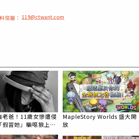
119@ctwant.com
爆料信箱：
PR
強老爸！11歲女慘遭侵
MapleStory Worlds 盛大開
「假冒她」騙噁狼上門
放
2槍復仇