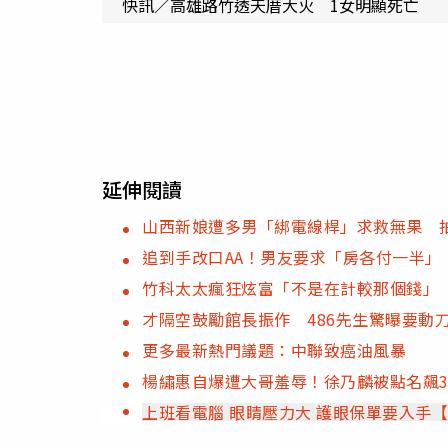
快訊／高雄路竹透天厝大火 1女明顯死亡
延伸閱讀
山西新娘遭多男「綁電線桿」求救無果 
追到手改口AA！男友要求「房各付一半」
竹科太太瘋狂炫富「不是在計較那個錢」
才隔空鼓勵館長振作 486先生驚曝要動
更多最新熱門議題：中聯致癌油風暴
楊繡惠自爆遭大哥羞辱！徐乃麟被點名飆
上班看電腦 眼睛壓力大 護眼保單要入手