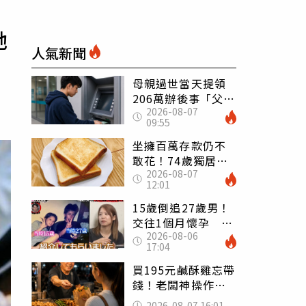
她
人氣新聞
母親過世當天提領
206萬辦後事「父子
2026-08-07
遭判刑」 律師：
09:55
搶錢先下手是罪
坐擁百萬存款仍不
敢花！74歲獨居翁
2026-08-07
「1餐只吃1片吐
12:01
司」 半年後暴瘦
嚇壞女兒
15歲倒追27歲男！
交往1個月懷孕 36
2026-08-06
歲當阿嬤故事曝光
17:04
買195元鹹酥雞忘帶
錢！老闆神操作
「倒找5元」 全網
2026-08-07 16:01