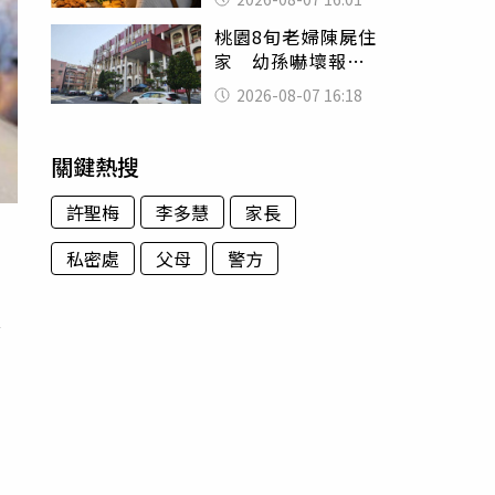
看哭：這就是台灣
桃園8旬老婦陳屍住
家 幼孫嚇壞報警
「公公殺了婆婆」
2026-08-07 16:18
關鍵熱搜
許聖梅
李多慧
家長
私密處
父母
警方
友