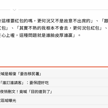
會這樣要紅包的嗎，更何況又不是故意不出席的」、「
紅包」、「其實不熟的我根本不會去，更何況包紅包」
在心上喔，這種問題就是誰臉皮厚誰贏」。
駁喊是報復「要告移民署」
「誰訂誰請客」：要保證好吃
深夜悄刪文！竟喊「目的達到了」
戒區域曝光