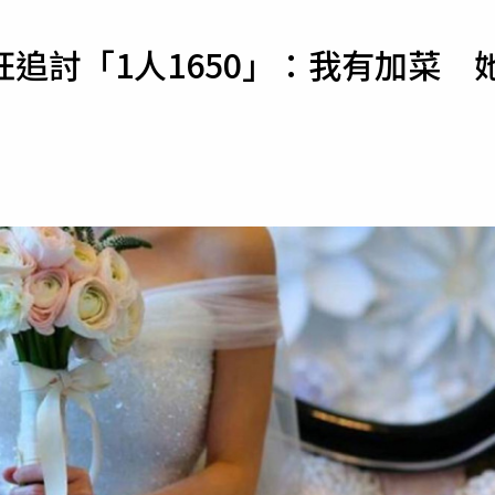
寵物
追討「1人1650」：我有加菜 
運勢
運動
梅酒