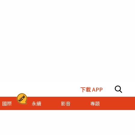
下載 APP
國際
永續
影音
專題