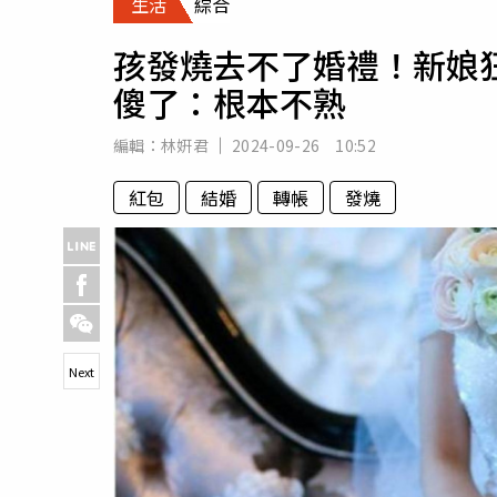
生活
綜合
人物
汽車
孩發燒去不了婚禮！新娘狂
專欄
傻了：根本不熟
房產新勢力
編輯：
林姸君
2024-09-26 10:52
紅包
結婚
轉帳
發燒
Next