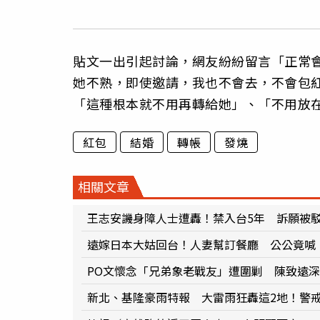
貼文一出引起討論，網友紛紛留言「正常
她不熟，即使邀請，我也不會去，不會包
「這種根本就不用再轉給她」、「不用放
紅包
結婚
轉帳
發燒
相關文章
王志安譏身障人士遭轟！禁入台5年 訴願被
遠嫁日本大姑回台！人妻幫訂餐廳 公公竟喊
PO文懷念「兄弟象老戰友」遭圍剿 陳致遠
新北、基隆豪雨特報 大雷雨狂轟這2地！警