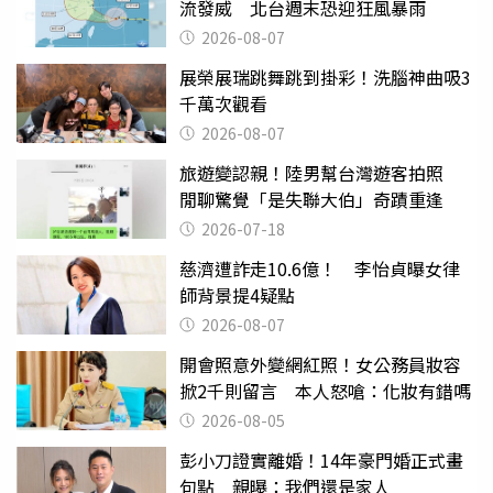
流發威 北台週末恐迎狂風暴雨
2026-08-07
展榮展瑞跳舞跳到掛彩！洗腦神曲吸3
千萬次觀看
2026-08-07
旅遊變認親！陸男幫台灣遊客拍照
閒聊驚覺「是失聯大伯」奇蹟重逢
2026-07-18
慈濟遭詐走10.6億！ 李怡貞曝女律
師背景提4疑點
2026-08-07
開會照意外變網紅照！女公務員妝容
掀2千則留言 本人怒嗆：化妝有錯嗎
2026-08-05
彭小刀證實離婚！14年豪門婚正式畫
句點 親曝：我們還是家人