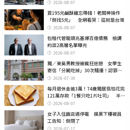
2026-08-07
買195元鹹酥雞忘帶錢！老闆神操作
「倒找5元」 全網看哭：這就是台灣
2026-08-07
包租代管龍頭兆基爆百億債務 檢調
約談2高層名單曝光
2026-08-07
獨／東吳男教授被瘋狂迷戀 女學生
寄信「分屍吃掉」30次騷擾！認罪免
關
2026-07-30
每月退休金逾3萬！74歲獨居翁怕花完
121萬存款「1餐只吃1片吐司」 半年
後暴瘦嚇壞女兒
2026-08-07
女子入住飯店遇停電 摸黑下樓被員
工告知：倒閉了
2026-07-17