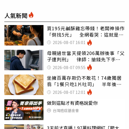
人氣新聞
買195元鹹酥雞忘帶錢！老闆神操作
「倒找5元」 全網看哭：這就是台
灣
2026-08-07 16:01
母親過世當天提領206萬辦後事「父
子遭判刑」 律師：搶錢先下手是
罪
2026-08-07 09:55
坐擁百萬存款仍不敢花！74歲獨居
翁「1餐只吃1片吐司」 半年後暴
瘦嚇壞女兒
2026-08-07 12:01
做到這點才有資格說愛你
台灣癌症基金會
3天前才直播！97萬料理網紅「肥大