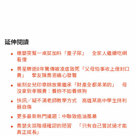
延伸閱讀
嫩嬰突幫一桌菜加料「童子尿」 全家人繼續吃網
看傻
男星驟逝8年驚傳被凌虐致死「父母怕事收上億封口
費」 摯友陳喬恩痛心發聲
偷刻女兒印章辦放棄繼承「財產全都弟弟的」 母
沒拿到孝親費：養妳不如養條狗
快訊／疑不滿老師教學方式 高雄某高中學生持利
器自傷
更多最新熱門議題：中聯致癌油風暴
喬瑟夫談階級確認的陋習 「只有自己嘗試過才能
真正成長」