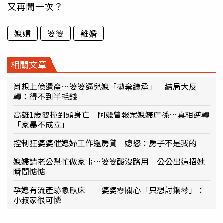
又再鬧一次？
媳婦
婆婆
離婚
相關文章
肖想上億遺產…婆婆逼兒媳「拋棄繼承」 結局大反
轉：得不到半毛錢
高雄1歲嬰撞到頭身亡 阿嬤曾報案媳婦虐孫…真相逆轉
「家暴不成立」
控制狂婆婆催媳婦工作還房貸 媳怒：房子不是我的
媳婦請老公幫忙做家事…婆婆酸沒路用 公公出這招她
瞬間惦惦
孕媳有流產跡象臥床 婆婆零關心「只想討鋼琴」：
小叔家很可憐