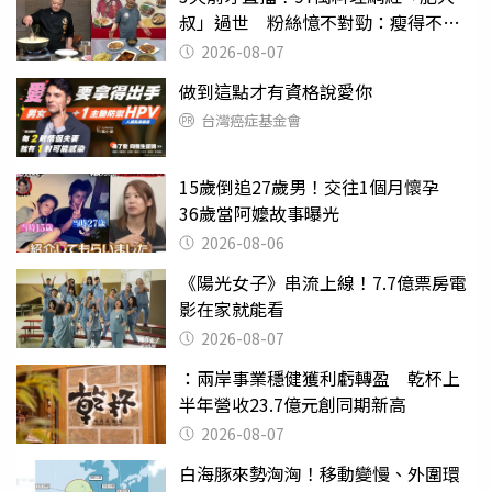
叔」過世 粉絲憶不對勁：瘦得不合
理
2026-08-07
做到這點才有資格說愛你
台灣癌症基金會
15歲倒追27歲男！交往1個月懷孕
36歲當阿嬤故事曝光
2026-08-06
《陽光女子》串流上線！7.7億票房電
影在家就能看
2026-08-07
：兩岸事業穩健獲利虧轉盈 乾杯上
半年營收23.7億元創同期新高
2026-08-07
白海豚來勢洶洶！移動變慢、外圍環