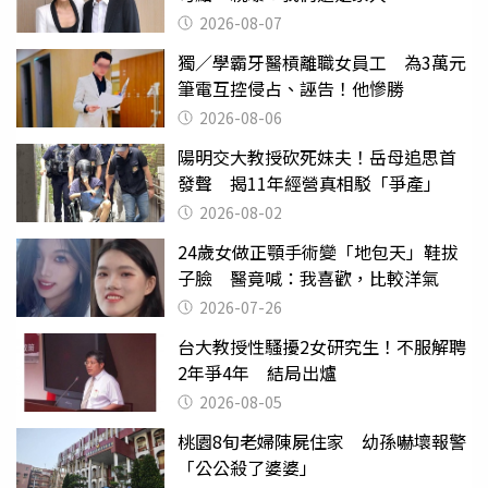
2026-08-07
獨／學霸牙醫槓離職女員工 為3萬元
筆電互控侵占、誣告！他慘勝
2026-08-06
陽明交大教授砍死妹夫！岳母追思首
發聲 揭11年經營真相駁「爭產」
2026-08-02
24歲女做正顎手術變「地包天」鞋拔
子臉 醫竟喊：我喜歡，比較洋氣
2026-07-26
台大教授性騷擾2女研究生！不服解聘
2年爭4年 結局出爐
2026-08-05
桃園8旬老婦陳屍住家 幼孫嚇壞報警
「公公殺了婆婆」