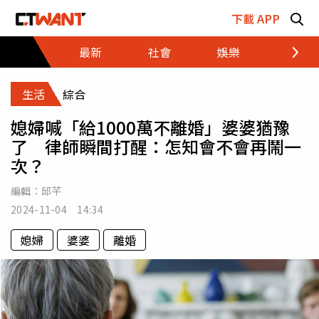
跳至主要內容區塊
下載 APP
最新
社會
娛樂
財經
生活
綜合
媳婦喊「給1000萬不離婚」婆婆猶豫
了 律師瞬間打醒：怎知會不會再鬧一
次？
編輯：
邱芊
2024-11-04 14:34
媳婦
婆婆
離婚