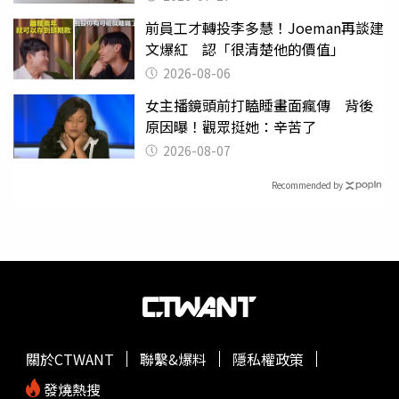
前員工才轉投李多慧！Joeman再談建
文爆紅 認「很清楚他的價值」
2026-08-06
女主播鏡頭前打瞌睡畫面瘋傳 背後
原因曝！觀眾挺她：辛苦了
2026-08-07
Recommended by
關於CTWANT
聯繫&爆料
隱私權政策
發燒熱搜