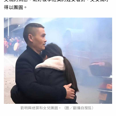
得以團圓。
劉明興總算和女兒團圓。（圖／翻攝自搜狐）