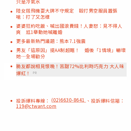
只是冷氣水
陸女搭飛機耍大牌不守規定 毆打男空服員囂張
嗆：打了又怎樣
婆婆狂約吃飯、喊出國浪費錢！人妻怒：見不得人
爽 尪1舉動她喊離婚
更多最新熱門議題：熊本7.1強震
男友「這原因」提AA制超瞎！ 婚後「1情境」嚇壞
她…全場勸分
脆友都說相見恨晚！苦甜72%比利時巧克力 大人味
爆紅！
PR
(02)6630-8641
投訴爆料專線：
、投訴爆料信箱：
119@ctwant.com