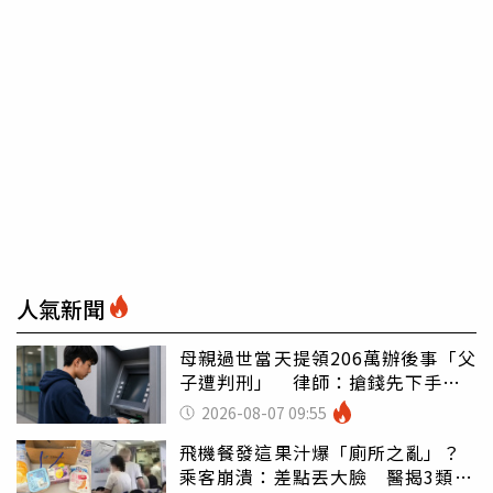
人氣新聞
母親過世當天提領206萬辦後事「父
子遭判刑」 律師：搶錢先下手是
罪
2026-08-07 09:55
飛機餐發這果汁爆「廁所之亂」？
乘客崩潰：差點丟大臉 醫揭3類人