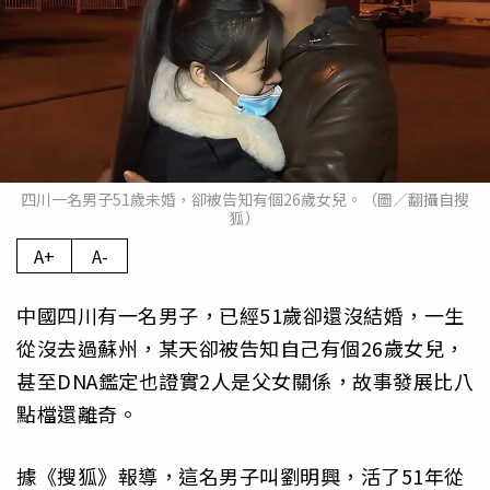
四川一名男子51歲未婚，卻被告知有個26歲女兒。（圖／翻攝自搜
狐）
A+
A-
中國四川有一名男子，已經51歲卻還沒結婚，一生
從沒去過蘇州，某天卻被告知自己有個26歲女兒，
甚至DNA鑑定也證實2人是父女關係，故事發展比八
點檔還離奇。
據《搜狐》報導，這名男子叫劉明興，活了51年從