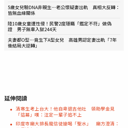
5歲女兒驗DNA非親生…老公懷疑妻出軌 真相大反轉：
皆無血緣關係
陸10歲女童遭性侵！民警2度隱瞞「鑑定不符」做偽
證 男子無辜入獄244天
夫妻都O型…竟生下A型女兒 高雄男認定妻出軌「7年
後結局大逆轉」
延伸閱讀
清寒生考上台大！他自卑退吉他社 領助學金見
「這幕」嘆：注定一輩子追不上
印度寺廟大排長龍信徒搶喝「聖水」 廟方澄清：