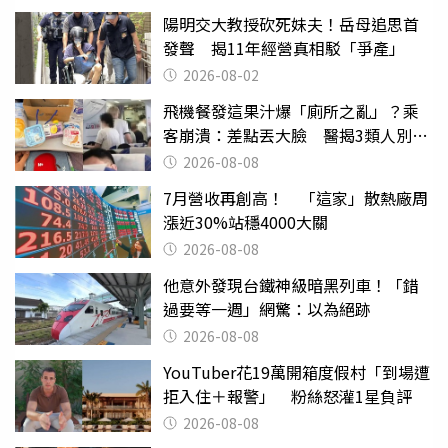
陽明交大教授砍死妹夫！岳母追思首
發聲 揭11年經營真相駁「爭產」
2026-08-02
飛機餐發這果汁爆「廁所之亂」？乘
客崩潰：差點丟大臉 醫揭3類人別亂
喝
2026-08-08
7月營收再創高！ 「這家」散熱廠周
漲近30%站穩4000大關
2026-08-08
他意外發現台鐵神級暗黑列車！「錯
過要等一週」網驚：以為絕跡
2026-08-08
YouTuber花19萬開箱度假村「到場遭
拒入住＋報警」 粉絲怒灌1星負評
2026-08-08