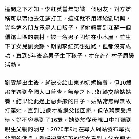
追問之下才知，李紅英當年認識一個朋友，對方辯
稱可以帶他去江蘇打工，這樣就不用嫁給劉明興，
豈料這名朋友竟是人口販子，將她轉賣到江蘇一個
偏遠山區的農村，被一名男子囚禁在小木屋，並生
下了女兒劉雯靜。期間李紅英想逃跑，但都沒有成
功，直到5年後為男子生下孩子，才允許在村子周邊
活動。
劉雯靜出生後，就被交給山東的奶媽撫養，但10歲
那年遇到全國人口普查，無奈之下只好轉交給姑姑
養，結果從此過上惡夢般的日子，姑姑常無緣無故
打罵她，直到12歲才被繼父接回家，但依舊遭受虐
待。好不容易到了16歲，她終於從母親口中打聽到
親生父親的消息，2020年9月在尋人網站發布尋找
父親的消息，剛好被李紅英的姪女看到，父女倆才