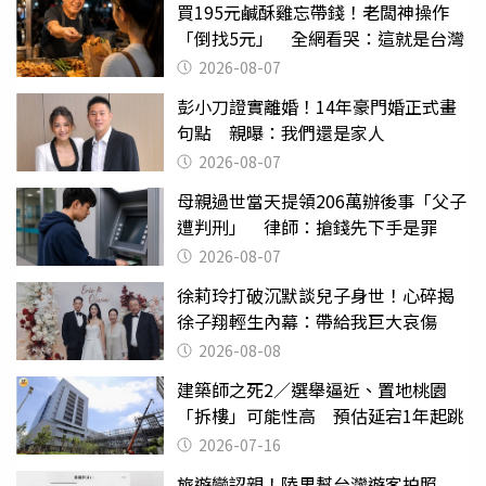
買195元鹹酥雞忘帶錢！老闆神操作
「倒找5元」 全網看哭：這就是台灣
2026-08-07
彭小刀證實離婚！14年豪門婚正式畫
句點 親曝：我們還是家人
2026-08-07
母親過世當天提領206萬辦後事「父子
遭判刑」 律師：搶錢先下手是罪
2026-08-07
徐莉玲打破沉默談兒子身世！心碎揭
徐子翔輕生內幕：帶給我巨大哀傷
2026-08-08
建築師之死2／選舉逼近、置地桃園
「拆樓」可能性高 預估延宕1年起跳
2026-07-16
旅遊變認親！陸男幫台灣遊客拍照