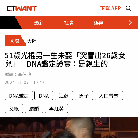
跳至主要內容區塊
下載 APP
最新
社會
娛樂
財經
國際
大陸
51歲光棍男一生未娶「突冒出26歲女
兒」 DNA鑑定證實：是親生的
編輯：
黃任強
2024-11-07 17:47
DNA鑑定
DNA
江蘇
男子
人口普查
父親
結婚
李紅英