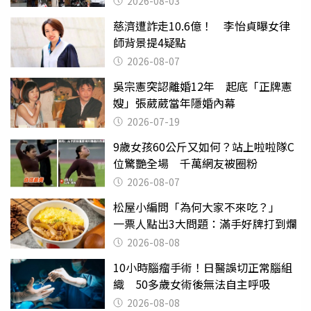
2026-08-03
慈濟遭詐走10.6億！ 李怡貞曝女律
師背景提4疑點
2026-08-07
吳宗憲突認離婚12年 起底「正牌憲
嫂」張葳葳當年隱婚內幕
2026-07-19
9歲女孩60公斤又如何？站上啦啦隊C
位驚艷全場 千萬網友被圈粉
2026-08-07
松屋小編問「為何大家不來吃？」
一票人點出3大問題：滿手好牌打到爛
2026-08-08
10小時腦瘤手術！日醫誤切正常腦組
織 50多歲女術後無法自主呼吸
2026-08-08