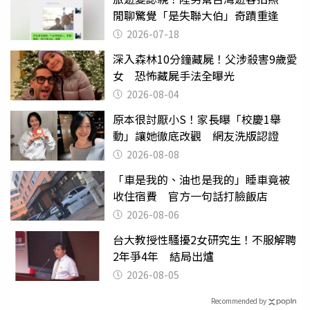
閒聊驚覺「是失聯大伯」奇蹟重逢
2026-07-18
深入森林10分鐘藏屍！父涉殺害9歲愛
女 恐怖藏屍手法全曝光
2026-08-04
原本很討厭小S！家長曝「校慶1舉
動」讓她徹底改觀 網友洗版認證
2026-08-08
「車是我的、油也是我的」睡車竟被
收住宿費 官方一句話打臉飯店
2026-08-06
台大教授性騷擾2女研究生！不服解聘
2年爭4年 結局出爐
2026-08-05
Recommended by