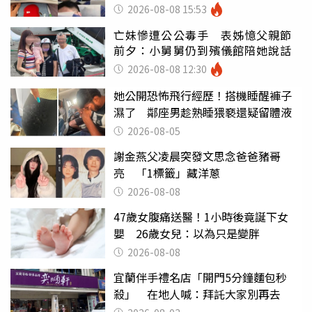
別亂喝
2026-08-08 15:53
亡妹慘遭公公毒手 表姊憶父親節
前夕：小舅舅仍到殯儀館陪她說話
2026-08-08 12:30
她公開恐怖飛行經歷！搭機睡醒褲子
濕了 鄰座男趁熟睡猥褻還疑留體液
2026-08-05
謝金燕父凌晨突發文思念爸爸豬哥
亮 「1標籤」藏洋蔥
2026-08-08
47歲女腹痛送醫！1小時後竟誕下女
嬰 26歲女兒：以為只是變胖
2026-08-08
宜蘭伴手禮名店「開門5分鐘麵包秒
殺」 在地人喊：拜託大家別再去