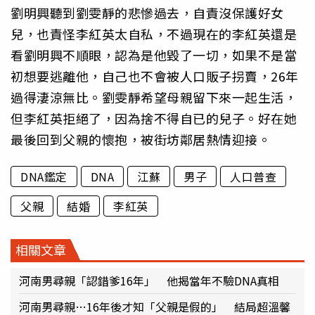
劉明興聽到劉雯靜的悲慘過去，自責沒保護好女
兒，也責怪李紅英太自私，不過現在的李紅英還是
看劉明興不順眼，認為是他毀了一切，如果不是當
初想要逃離他，自己也不會被人口販子拐賣，26年
過得淒涼無比。劉雯靜希望母親留下來一起生活，
但李紅英拒絕了，因為捨不得自已的兒子。好在她
最後回到父親的懷抱，被街坊鄰居熱情迎接。
DNA鑑定
DNA
江蘇
男子
人口普查
父親
結婚
李紅英
相關文章
河南男尋親「認錯爹16年」 他揭當年不驗DNA真相
河南男尋親…16年後才知「父親是假的」 結局超溫馨