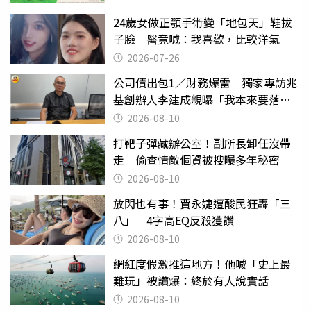
24歲女做正顎手術變「地包天」鞋拔
子臉 醫竟喊：我喜歡，比較洋氣
2026-07-26
公司債出包1／財務爆雷 獨家專訪兆
基創辦人李建成親曝「我本來要落
跑」
2026-08-10
打靶子彈藏辦公室！副所長卸任沒帶
走 偷查情敵個資被搜曝多年秘密
2026-08-10
放閃也有事！賈永婕遭酸民狂轟「三
八」 4字高EQ反殺獲讚
2026-08-10
網紅度假激推這地方！他喊「史上最
難玩」被讚爆：終於有人說實話
2026-08-10