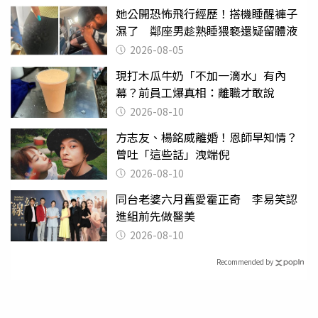
她公開恐怖飛行經歷！搭機睡醒褲子
濕了 鄰座男趁熟睡猥褻還疑留體液
2026-08-05
現打木瓜牛奶「不加一滴水」有內
幕？前員工爆真相：離職才敢說
2026-08-10
方志友、楊銘威離婚！恩師早知情？
曾吐「這些話」洩端倪
2026-08-10
同台老婆六月舊愛霍正奇 李易笑認
進組前先做醫美
2026-08-10
Recommended by