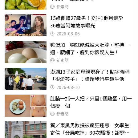
新素簡
15歲倒追27歲男！交往1個月懷孕
36歲當阿嬤故事曝光
2026-08-06
雞蛋加一物就能減掉大肚腩，堅持一
週，腰細了，瘦到你懷疑人生！
新素簡
澎湖13子家庭母親現身了！貼字條稱
「很愛孩子」：請還我們平靜生活
2026-08-10
肚腩一抓一大把，只需1個雞蛋，用一
個瘦一個
新素簡
獨／東吳男教授被瘋狂迷戀 女學生
寄信「分屍吃掉」30次騷擾！認罪免