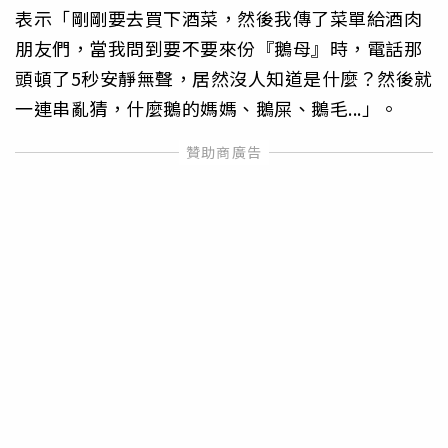
表示「剛剛要去買下酒菜，然後我傳了菜單給酒肉
朋友們，當我問到要不要來份『鵝母』時，電話那
頭頓了5秒安靜無聲，居然沒人知道是什麼？然後就
一連串亂猜，什麼鵝的媽媽、鵝屎、鵝毛...」。