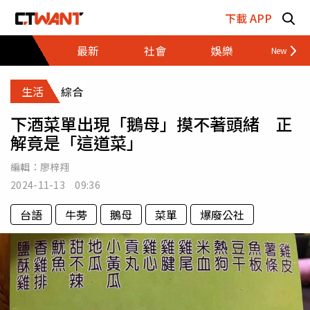
跳至主要內容區塊
下載 APP
最新
社會
娛樂
財經
生活
綜合
下酒菜單出現「鵝母」摸不著頭緒 正
解竟是「這道菜」
編輯：
廖梓翔
2024-11-13 09:36
台語
牛蒡
鵝母
菜單
爆廢公社