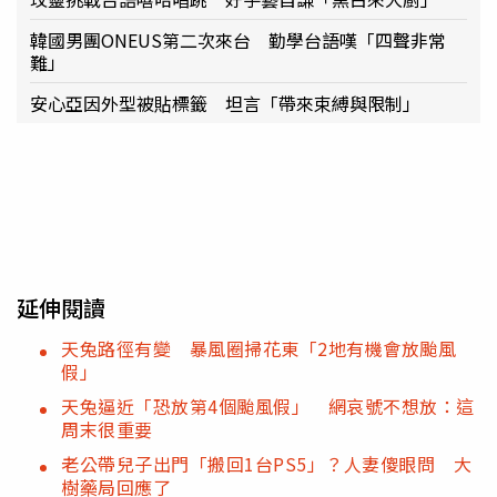
韓國男團ONEUS第二次來台 勤學台語嘆「四聲非常
難」
安心亞因外型被貼標籤 坦言「帶來束縛與限制」
延伸閱讀
天兔路徑有變 暴風圈掃花東「2地有機會放颱風
假」
天兔逼近「恐放第4個颱風假」 網哀號不想放：這
周末很重要
老公帶兒子出門「搬回1台PS5」？人妻傻眼問 大
樹藥局回應了