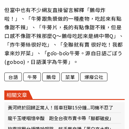
但當中也有不少網友直接留言解釋「鵝母炸
啦！」、「牛蒡跟魚漿做的一種產物，吃起來有點
像甜不辣」、「牛蒡片，長的有點像甜不辣，但是
口感不像甜不辣那麼Q～鵝母吃起來是綿中帶Q」、
「炸牛蒡絲很好吃」、「全聯就有賣 很好吃！我都
拿來炒芹菜」、「gōo-bōo牛蒡。源自日語ごぼう
(goboo)，日語漢字為牛蒡」。
台語
牛蒡
鵝母
菜單
爆廢公社
相關文章
黃河終於回歸正常人！搭車狂聊15分鐘...司機不忍了
龍千玉哽咽憶辛酸 跑全台夜市賣卡帶「腳都破皮」
玟靈挑戰台語嘻哈唱跳 好手藝自謙「黑白來大廚」