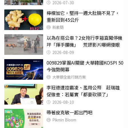
關
2026-07-30
檸檬加它，堅持一週大肚腩不見了，
重新回到45公斤
新素簡
以為在搭公車？2女拖行李箱直闖停機
坪「揮手攔機」 荒謬影片曝網傻眼
2026-08-09
009829掌握AI關鍵 大華韓國KOSPI 50
今強勢開募
大華銀全能行銷方案
李冠德遭控霸凌、濫用公帑 莊瑞雄
促徹查：若屬實「都要砍頭了」
2026-08-10
帶著皮克敏一起出門吧
Pikmin Bloom