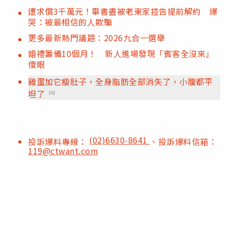
遭求償3千萬元！畢書盡被老東家控告提前解約 爆
哭：被最相信的人欺騙
更多最新熱門議題：2026九合一選舉
婚禮籌備10個月！ 新人進場發現「賓客全沒來」
傻眼
雞蛋加它瘦肚子，全身脂肪全部消失了，小腹都平
坦了
PR
(02)6630-8641
投訴爆料專線：
、投訴爆料信箱：
119@ctwant.com