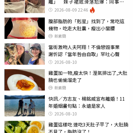
離」 妹子裙底滑落尬爆：同事全
看光
2026-08-09 22:46
腹部脂肪的「剋星」找到了，常吃這
幾物，吃走大肚囊，瘦出小蠻腰
新素簡
當街激吻人夫阿翔！不倫戀毀事業
謝忻認「當年咎由自取」罕吐心聲
2026-08-10
雞蛋加一物,瘦太快！溼氣排出了,大肚
腩也偷偷溜走了
新素簡
快訊／方志友、楊銘威宣布離婚！11
年婚姻畫句點：永遠是家人
2026-08-10
雞蛋這樣吃 連吃3天肚子平了，大肚腩
不見了，脂肪沒了！