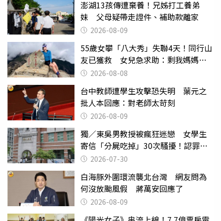
澎湖13孩傳遭棄養！兄姊打工養弟
妹 父母疑帶走證件、補助款離家
2026-08-09
55歲女攀「八大秀」失聯4天！同行山
友已獲救 女兒急求助：剩我媽媽還
沒找到
2026-08-08
台中教師遭學生攻擊恐失明 葉元之
批人本回應：對老師太苛刻
2026-08-09
獨／東吳男教授被瘋狂迷戀 女學生
寄信「分屍吃掉」30次騷擾！認罪免
關
2026-07-30
白海豚外圍環流襲北台灣 網友問為
何沒放颱風假 蔣萬安回應了
2026-08-09
《陽光女子》串流上線！7.7億票房電