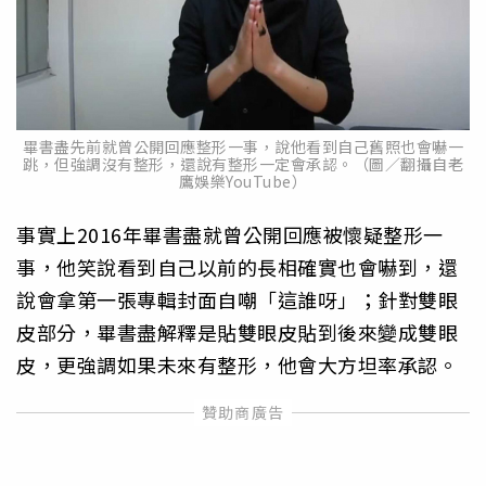
畢書盡先前就曾公開回應整形一事，說他看到自己舊照也會嚇一
跳，但強調沒有整形，還說有整形一定會承認。（圖／翻攝自老
鷹娛樂YouTube）
事實上2016年畢書盡就曾公開回應被懷疑整形一
事，他笑說看到自己以前的長相確實也會嚇到，還
說會拿第一張專輯封面自嘲「這誰呀」；針對雙眼
皮部分，畢書盡解釋是貼雙眼皮貼到後來變成雙眼
皮，更強調如果未來有整形，他會大方坦率承認。