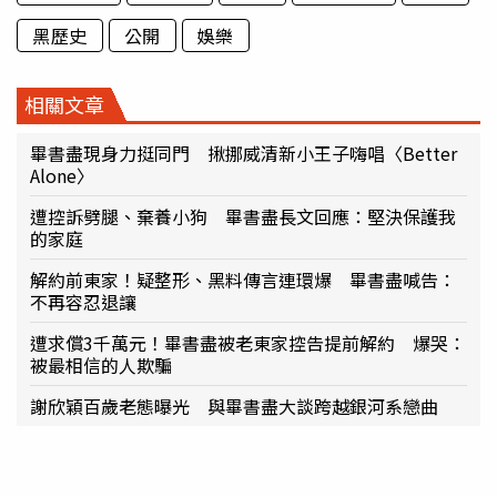
黑歷史
公開
娛樂
相關文章
畢書盡現身力挺同門 揪挪威清新小王子嗨唱〈Better
Alone〉
遭控訴劈腿、棄養小狗 畢書盡長文回應：堅決保護我
的家庭
解約前東家！疑整形、黑料傳言連環爆 畢書盡喊告：
不再容忍退讓
遭求償3千萬元！畢書盡被老東家控告提前解約 爆哭：
被最相信的人欺騙
謝欣穎百歲老態曝光 與畢書盡大談跨越銀河系戀曲