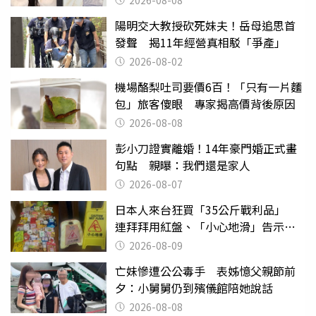
陽明交大教授砍死妹夫！岳母追思首
發聲 揭11年經營真相駁「爭產」
2026-08-02
機場酪梨吐司要價6百！「只有一片麵
包」旅客傻眼 專家揭高價背後原因
2026-08-08
彭小刀證實離婚！14年豪門婚正式畫
句點 親曝：我們還是家人
2026-08-07
日本人來台狂買「35公斤戰利品」
連拜拜用紅盤、「小心地滑」告示牌
也帶回家
2026-08-09
亡妹慘遭公公毒手 表姊憶父親節前
夕：小舅舅仍到殯儀館陪她說話
2026-08-08