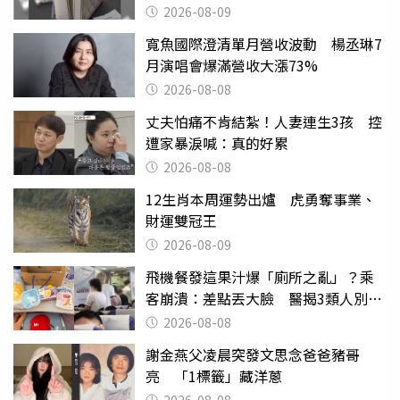
2026-08-09
寬魚國際澄清單月營收波動 楊丞琳7
月演唱會爆滿營收大漲73%
2026-08-08
丈夫怕痛不肯結紮！人妻連生3孩 控
遭家暴淚喊：真的好累
2026-08-08
12生肖本周運勢出爐 虎勇奪事業、
財運雙冠王
2026-08-09
飛機餐發這果汁爆「廁所之亂」？乘
客崩潰：差點丟大臉 醫揭3類人別亂
喝
2026-08-08
謝金燕父凌晨突發文思念爸爸豬哥
亮 「1標籤」藏洋蔥
2026-08-08