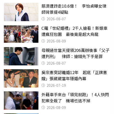
慈濟遭詐走10.6億！ 李怡貞曝女律
師背景提4疑點
2026-08-07
C羅「世紀婚禮」2千人搶看！新娘車
遭瘋狂包圍 最後竟是超大烏龍
2026-08-09
母親過世當天提領206萬辦後事「父子
遭判刑」 律師：搶錢先下手是罪
2026-08-07
吳宗憲突認離婚12年 起底「正牌憲
嫂」張葳葳當年隱婚內幕
2026-07-19
外籍車手來台「領完就跑」！4人快閃
犯案全栽了 機場也逃不掉
2026-08-09