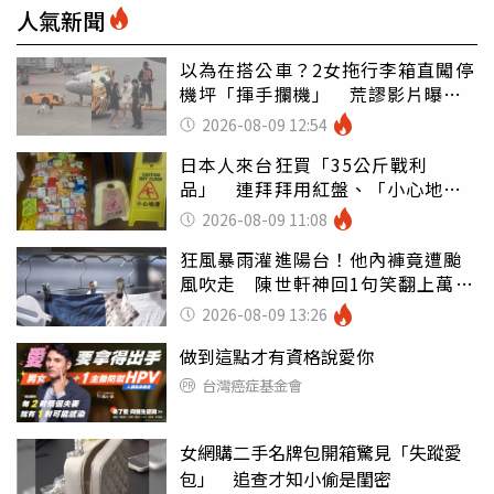
人氣新聞
以為在搭公車？2女拖行李箱直闖停
機坪「揮手攔機」 荒謬影片曝網
傻眼
2026-08-09 12:54
日本人來台狂買「35公斤戰利
品」 連拜拜用紅盤、「小心地
滑」告示牌也帶回家
2026-08-09 11:08
狂風暴雨灌進陽台！他內褲竟遭颱
風吹走 陳世軒神回1句笑翻上萬網
友
2026-08-09 13:26
做到這點才有資格說愛你
台灣癌症基金會
女網購二手名牌包開箱驚見「失蹤愛
包」 追查才知小偷是閨密