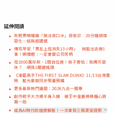
延伸閱讀
年輕男喉嚨痛「無法吞口水」掛急診 20分鐘病情
惡化…結局超遺憾
傳完早安「男友上班消失13小時」 她豁出去做1
事！網傻眼：一定會變公司笑柄
母2000萬存款、1間自住房！妹子害怕：我媽可退
休？ 網見1關鍵搖頭
《灌籃高手THE FIRST SLAM DUNK》11/15台灣重
映 藍光套裝同步限量預購
更多最新熱門議題：2026九合一選舉
創作歌手大方裸半身入鏡 被王中皇塞棒棒糖心跳
漏一拍
成為AI時代的道德駭客！一次拿到三張資安證照
PR