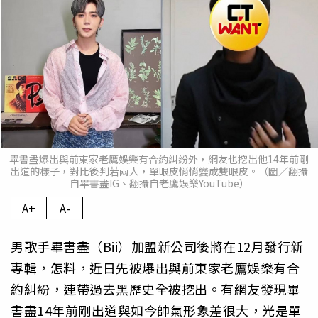
畢書盡爆出與前東家老鷹娛樂有合約糾紛外，網友也挖出他14年前剛
出道的樣子，對比後判若兩人，單眼皮悄悄變成雙眼皮。（圖／翻攝
自畢書盡IG、翻攝自老鷹娛樂YouTube）
A+
A-
男歌手畢書盡（Bii）加盟新公司後將在12月發行新
專輯，怎料，近日先被爆出與前東家老鷹娛樂有合
約糾紛，連帶過去黑歷史全被挖出。有網友發現畢
書盡14年前剛出道與如今帥氣形象差很大，光是單