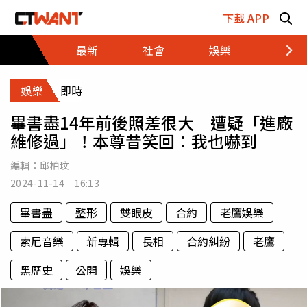
跳至主要內容區塊
下載 APP
最新
社會
娛樂
財經
娛樂
即時
畢書盡14年前後照差很大 遭疑「進廠
維修過」！本尊昔笑回：我也嚇到
編輯：
邱柏玟
2024-11-14 16:13
畢書盡
整形
雙眼皮
合約
老鷹娛樂
索尼音樂
新專輯
長相
合約糾紛
老鷹
黑歷史
公開
娛樂