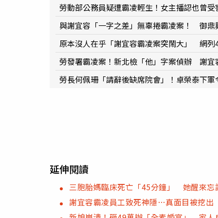
勞動部公務員疑遭霸凌輕生！女主播認也曾受
與謝宜容「一字之差」無辜捲霸凌案！ 御鼎
原本沒人在乎「謝宜容霸凌案突鬧大」 網列
勞發署霸凌案！新北檢「他」字案偵辦 謝宜
勞長何佩珊「請辭後缺席院會」！卓榮泰下軍
延伸閱讀
三胞胎媽臨床死亡「45分鐘」 她醒來忘
謝宜容霸凌員工致死神隱…真面目被挖出 
新娘崩潰！砸49萬辦「全素婚宴」 家人