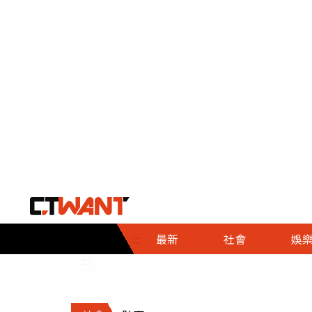
社會首頁
娛樂首頁
財經首頁
政
:::
最新
社會
娛
時事
即時
熱線
:::
直擊
大條
人物
調查
專題
３Ｃ