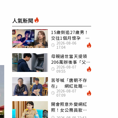
人氣新聞
15歲倒追27歲男！
交往1個月懷孕 36
2026-08-06
歲當阿嬤故事曝光
17:04
母親過世當天提領
206萬辦後事「父子
2026-08-07
遭判刑」 律師：
09:55
搶錢先下手是罪
苦苓喊「唐朝不存
在」 網紅批瞎編
2026-08-07
歷史：李白、杜甫
07:09
用鮮卑文寫詩？
開會照意外變網紅
照！女公務員妝容
掀2千則留言 本人
2026-08-05 22:43