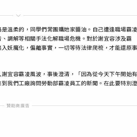
格是溫柔的，同學們常團購她家醬油。自己遭逢職場霸
音、調解等相關手法化解職場危機。對於謝宜容涉及霸
陷入妖魔化，偏離事實，一切等待法律爬梳，才能還原
入謝宜容霸凌風波，事後澄清，「因為從今天下午開始
來到我們工廠詢問勞動部霸凌員工的新聞。在此要特別