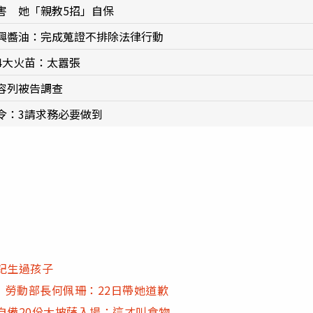
害 她「親教5招」自保
興醬油：完成蒐證不排除法律行動
4大火苗：太囂張
容列被告調查
令：3請求務必要做到
記生過孩子
勞動部長何佩珊：22日帶她道歉
自備20份大披薩入場：這才叫食物