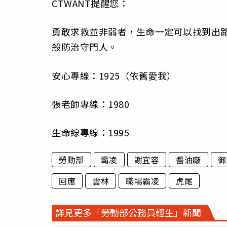
CTWANT提醒您：
勇敢求救並非弱者，生命一定可以找到出路。
殺防治守門人。
安心專線：1925（依舊愛我）
張老師專線：1980
生命線專線：1995
勞動部
霸凌
謝宜容
醬油廠
御
回應
雲林
職場霸凌
虎尾
詳見更多「勞動部公務員輕生」新聞