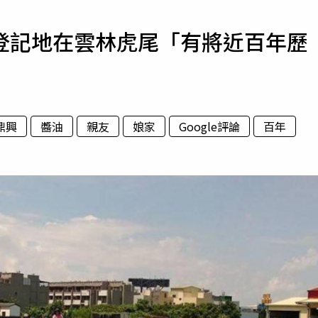
寵物
登記地在雲林虎尾「有將近百年歷
運勢
運動
梅酒
鼎興
醬油
親友
娘家
Google評論
百年