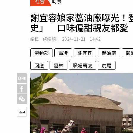
社會
時事
人物
汽車
謝宜容娘家醬油廠曝光！
專欄
史」 口味偏甜親友都愛
房產新勢力
編輯：
網編組
2024-11-21 14:42
勞動部
霸凌
謝宜容
醬油廠
御
回應
雲林
職場霸凌
虎尾
Next