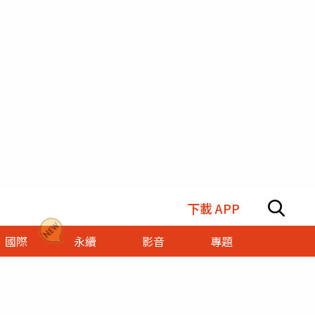
下載 APP
國際
永續
影音
專題