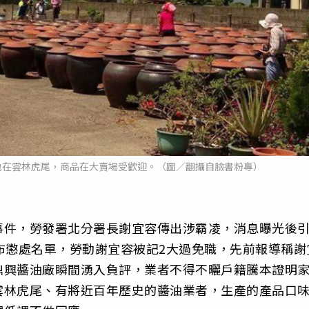
地在雲林虎尾，商品在大賣場受歡迎。（圖／翻攝自臉書粉專）
事件，勞發署北分署長謝宜容傳出涉霸凌，消息曝光後
布懲處名單，勞動謝宜容被記2大過免職，先前報導稱謝
鼎興醬油廠瞬間湧入負評，業者不得不曬戶籍騰本證明
雲林虎尾、有將近百年歷史的醬油業者，生產的產品口