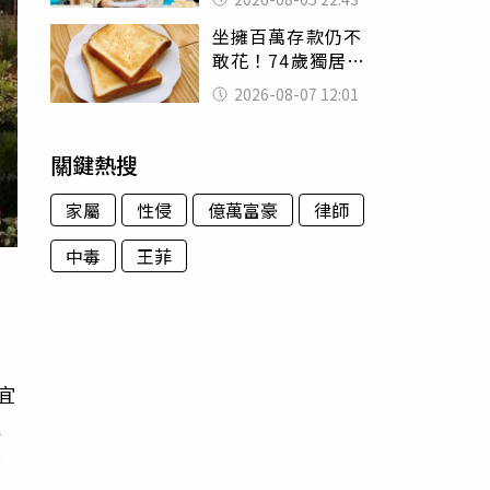
怒嗆：化妝有錯嗎
坐擁百萬存款仍不
敢花！74歲獨居翁
「1餐只吃1片吐
2026-08-07 12:01
司」 半年後暴瘦
嚇壞女兒
關鍵熱搜
家屬
性侵
億萬富豪
律師
中毒
王菲
引
宜
家
味