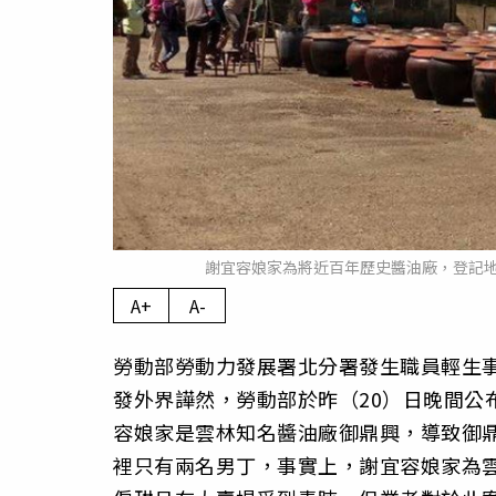
謝宜容娘家為將近百年歷史醬油廠，登記
A+
A-
勞動部勞動力發展署北分署發生職員輕生
發外界譁然，勞動部於昨（20）日晚間公
容娘家是雲林知名醬油廠御鼎興，導致御
裡只有兩名男丁，事實上，謝宜容娘家為