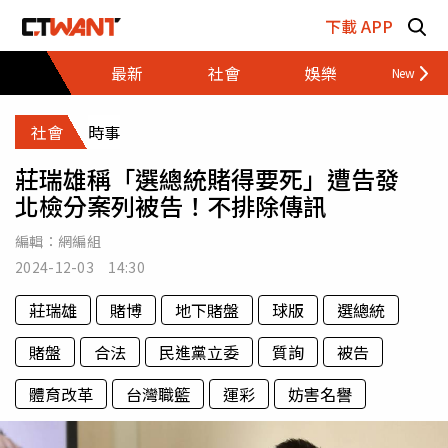
跳至主要內容區塊
下載 APP
最新
社會
娛樂
財經
社會
時事
莊瑞雄稱「選總統賭得要死」遭告發
北檢分案列被告！不排除傳訊
編輯：
網編組
2024-12-03 14:30
莊瑞雄
賭博
地下賭盤
球版
選總統
賭盤
合法
民進黨立委
質詢
被告
體育改革
台灣職籃
運彩
妨害名譽