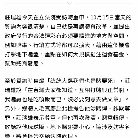
莊瑞雄今天在立法院受訪時重申，10月15日當天的
質詢內容很清楚，自己就是再講體育改革，並提出
政府發行的合法運彩有必須要精進的地方與空間，
例如賠率、行銷方式等都可以擴大，藉由這個機會
打擊地下賭盤，重點在如何大規模挹注運發基金、
幫助體育發展。
至於質詢時自爆「總統大選我們也是賭要死」，莊
瑞雄說「在台灣大家都知道，互相打賭很正常啊，
我賭贏也是吃頓飯而已，沒必要刻意去做文章」。
另外，媒體人毛嘉慶赴北檢提告他涉賭博、詐欺等
罪，莊瑞雄表示尊重，但他再次澄清，惡意轉傳、
放話說他玩球版、地下賭盤要小心，這涉及妨害名
譽，將會提告交給法院處理。