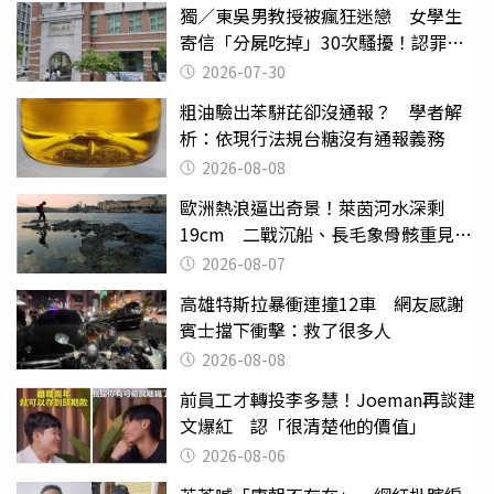
獨／東吳男教授被瘋狂迷戀 女學生
寄信「分屍吃掉」30次騷擾！認罪免
關
2026-07-30
粗油驗出苯駢芘卻沒通報？ 學者解
析：依現行法規台糖沒有通報義務
2026-08-08
歐洲熱浪逼出奇景！萊茵河水深剩
19cm 二戰沉船、長毛象骨骸重見天
日
2026-08-07
高雄特斯拉暴衝連撞12車 網友感謝
賓士擋下衝擊：救了很多人
2026-08-08
前員工才轉投李多慧！Joeman再談建
文爆紅 認「很清楚他的價值」
2026-08-06