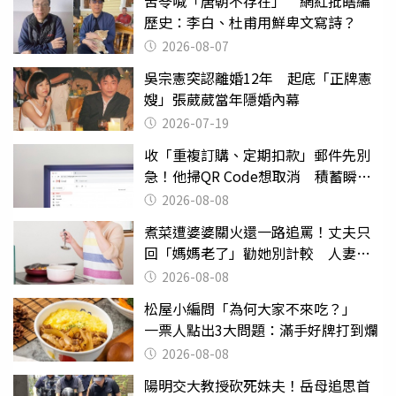
苦苓喊「唐朝不存在」 網紅批瞎編
歷史：李白、杜甫用鮮卑文寫詩？
2026-08-07
吳宗憲突認離婚12年 起底「正牌憲
嫂」張葳葳當年隱婚內幕
2026-07-19
收「重複訂購、定期扣款」郵件先別
急！他掃QR Code想取消 積蓄瞬間
蒸發
2026-08-08
煮菜遭婆婆關火還一路追罵！丈夫只
回「媽媽老了」勸她別計較 人妻超
崩潰：我像台傭
2026-08-08
松屋小編問「為何大家不來吃？」
一票人點出3大問題：滿手好牌打到爛
2026-08-08
陽明交大教授砍死妹夫！岳母追思首