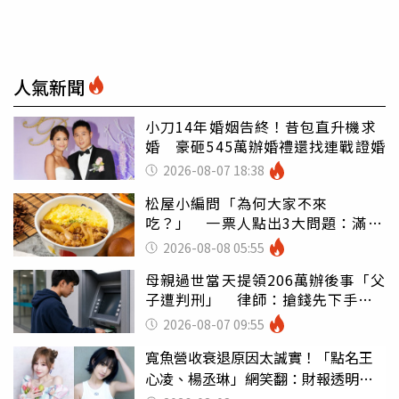
人氣新聞
小刀14年婚姻告終！昔包直升機求
婚 豪砸545萬辦婚禮還找連戰證婚
2026-08-07 18:38
松屋小編問「為何大家不來
吃？」 一票人點出3大問題：滿手
好牌打到爛
2026-08-08 05:55
母親過世當天提領206萬辦後事「父
子遭判刑」 律師：搶錢先下手是
罪
2026-08-07 09:55
寬魚營收衰退原因太誠實！「點名王
心凌、楊丞琳」網笑翻：財報透明度