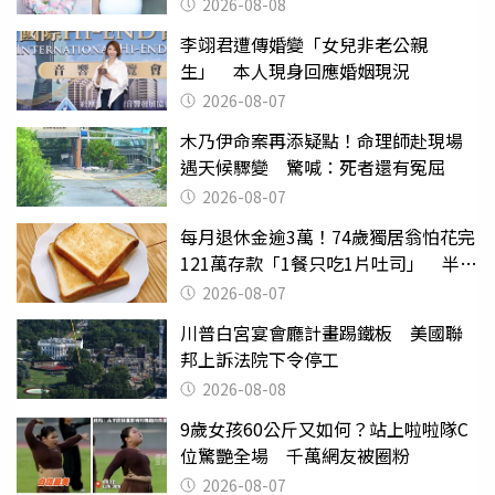
滿分
2026-08-08
李翊君遭傳婚變「女兒非老公親
生」 本人現身回應婚姻現況
2026-08-07
木乃伊命案再添疑點！命理師赴現場
遇天候驟變 驚喊：死者還有冤屈
2026-08-07
每月退休金逾3萬！74歲獨居翁怕花完
121萬存款「1餐只吃1片吐司」 半年
後暴瘦嚇壞女兒
2026-08-07
川普白宮宴會廳計畫踢鐵板 美國聯
邦上訴法院下令停工
2026-08-08
9歲女孩60公斤又如何？站上啦啦隊C
位驚艷全場 千萬網友被圈粉
2026-08-07