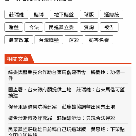
莊瑞雄
賭博
地下賭盤
球版
選總統
賭盤
合法
民進黨立委
質詢
被告
體育改革
台灣職籃
運彩
妨害名譽
相關文章
綠委與藍縣長合作助台東馬偕建宿舍 饒慶鈴：功德一
件
國產署、台東縣府願提供土地 莊瑞雄：台東馬偕可望
擴建
促台東馬偕醫院擴建案 莊瑞雄協調釋出國有土地
遭告涉賭博及詐欺罪 莊瑞雄澄清：只玩合法運彩
民眾黨控莊瑞雄日前稱自己玩過球版 吳思瑤：下架貼
文因自知造謠