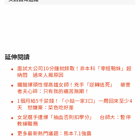
延伸閱讀
面試大公司10分鐘就錄取！非本科「零經驗妹」超
納悶 過來人揭原因
鐵鎚爆頭性侵高雄女師！兇手「逆轉逃死」 被害
者夫心碎：只有我的痛苦無期！
1個月給5千菜錢！「小姑一家3口」一周回來至少4
天 怒嫌棄：菜色吃好差
女足選手遭爆「抽血否則扣學分」 台師大：暫停
教練職務
更多最新熱門議題：熊本7.1強震