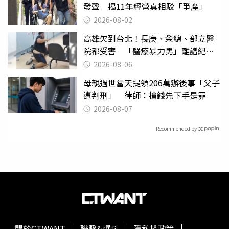
發聲 揭11年經營真相駁「爭產」
2026-08-02
高雄欠到台北！長庚、榮總、部立醫
院都受害 「醫療暴力男」離譜紀錄
曝光
2026-08-06
母親過世當天提領206萬辦後事「父子
遭判刑」 律師：搶錢先下手是罪
2026-08-07
Recommended by
關於CTWANT
聯繫&爆料
隱私權政策