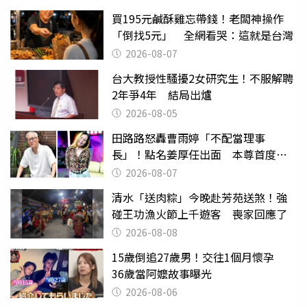
買195元鹹酥雞忘帶錢！老闆神操作
「倒找5元」 全網看哭：這就是台灣
2026-08-07
台大教授性騷擾2女研究生！不服解聘
2年爭4年 結局出爐
2026-08-05
田路路怒轟曹雨婷「不配當理事
長」！點名姜厚任出面 本尊首度回
應了
2026-08-07
清水「送肉粽」今晚赴芳苑送煞！強
碰王功漁火節上千遊客 喪家回應了
2026-08-08
15歲倒追27歲男！交往1個月懷孕
36歲當阿嬤故事曝光
2026-08-06