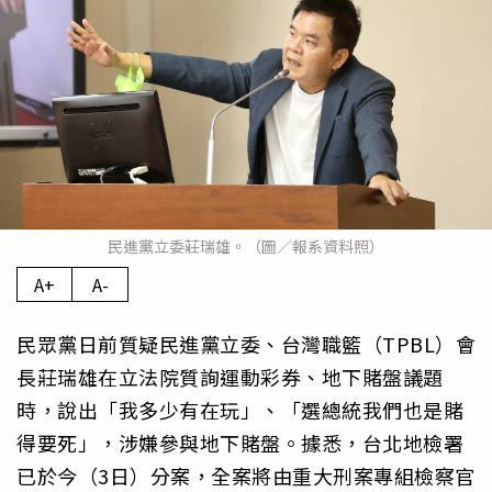
民進黨立委莊瑞雄。（圖／報系資料照）
A+
A-
民眾黨日前質疑民進黨立委、台灣職籃（TPBL）會
長莊瑞雄在立法院質詢運動彩券、地下賭盤議題
時，說出「我多少有在玩」、「選總統我們也是賭
得要死」，涉嫌參與地下賭盤。據悉，台北地檢署
已於今（3日）分案，全案將由重大刑案專組檢察官