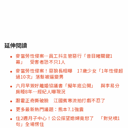
延伸閱讀
麥當勞性侵案…員工抖主管惡行「昔目睹關鍵1
幕」 受害者恐不只1人
麥當勞性侵案！惡狼長相曝 17歲少女「1年性侵超
過10次」落髮被逼變男
六月早簽好離婚協議書「擬年底公開」 與李易分
房睡8年…經紀人曝現況
跟霍正奇撕破臉 江國賓寒流拍打戲不忍了
更多最新熱門議題：熊本7.1強震
住2週月子中心！公公探望媳婦竟怒了 「對兒噴1
句」全場愣住