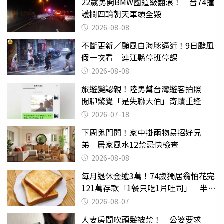
22歲男開BMW國道級翻滾！ 台74撞
護欄四輪朝天車頭全毀
2026-08-08
不斷更新／颱風白海豚逼近！9日颱風
假一次看 連江縣停班停課
2026-08-08
旅遊變認親！陸男幫台灣遊客拍照
閒聊驚覺「是失聯大伯」奇蹟重逢
2026-07-18
下周鬼門開！家中掛兩物易招好兄
弟 居家風水12禁忌快檢查
2026-08-08
每月退休金逾3萬！74歲獨居翁怕花完
121萬存款「1餐只吃1片吐司」 半年
後暴瘦嚇壞女兒
2026-08-07
人妻房間吹頭髮被禁！ 公婆要求