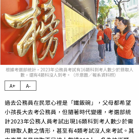
根據考選部統計，2023年公務員考試有16類科到考人數少於錄取人
數，還有4類科沒人到考。（示意圖／報系資料照）
A+
A-
過去公務員在民眾心裡是「鐵飯碗」，父母都希望
小孩長大去考公務員，但隨著時代變遷，考選部統
計2023年公務人員考試出現16類科到考人數少於需
用錄取人數之情形，甚至有4類考試沒人來考試。其