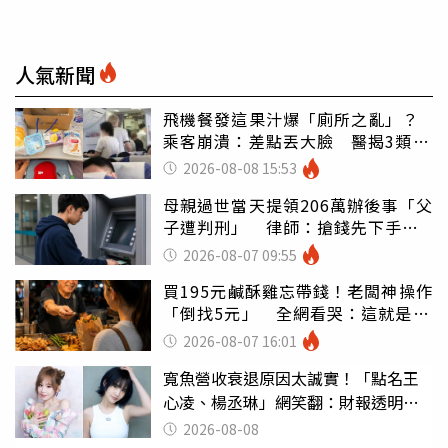
人氣新聞
飛機餐發這果汁爆「廁所之亂」？
乘客崩潰：差點丟大臉 醫揭3類人
別亂喝
2026-08-08 15:53
母親過世當天提領206萬辦後事「父
子遭判刑」 律師：搶錢先下手是
罪
2026-08-07 09:55
買195元鹹酥雞忘帶錢！老闆神操作
「倒找5元」 全網看哭：這就是台
灣
2026-08-07 16:01
寬魚營收衰退原因太誠實！「點名王
心凌、楊丞琳」網笑翻：財報透明度
滿分
2026-08-08