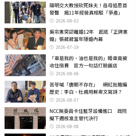
陽明交大教授砍死妹夫！岳母追思首
發聲 揭11年經營真相駁「爭產」
2026-08-02
吳宗憲突認離婚12年 起底「正牌憲
嫂」張葳葳當年隱婚內幕
2026-07-19
「車是我的、油也是我的」睡車竟被
收住宿費 官方一句話打臉飯店
2026-08-06
苦苓喊「唐朝不存在」 網紅批瞎編
歷史：李白、杜甫用鮮卑文寫詩？
2026-08-07
NCC無委員卡住藍牙設備進口 政院
擬下週核准主管代決行
2026-08-08