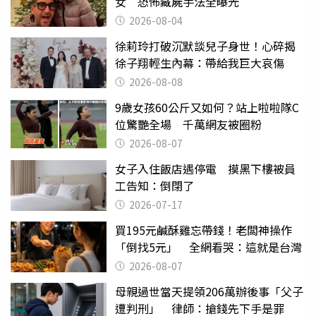
女 恐怖藏屍手法全曝光
2026-08-04
徐莉玲打破沉默談兒子身世！心碎揭
徐子翔輕生內幕：帶給我巨大哀傷
2026-08-08
9歲女孩60公斤又如何？站上啦啦隊C
位驚艷全場 千萬網友被圈粉
2026-08-07
女子入住飯店遇停電 摸黑下樓被員
工告知：倒閉了
2026-07-17
買195元鹹酥雞忘帶錢！老闆神操作
「倒找5元」 全網看哭：這就是台灣
2026-08-07
母親過世當天提領206萬辦後事「父子
遭判刑」 律師：搶錢先下手是罪