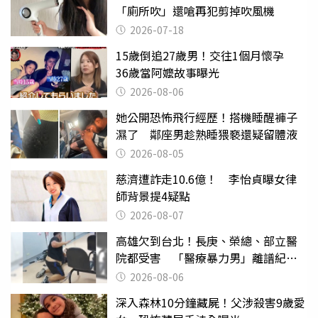
「廁所吹」還嗆再犯剪掉吹風機
2026-07-18
15歲倒追27歲男！交往1個月懷孕
36歲當阿嬤故事曝光
2026-08-06
她公開恐怖飛行經歷！搭機睡醒褲子
濕了 鄰座男趁熟睡猥褻還疑留體液
2026-08-05
慈濟遭詐走10.6億！ 李怡貞曝女律
師背景提4疑點
2026-08-07
高雄欠到台北！長庚、榮總、部立醫
院都受害 「醫療暴力男」離譜紀錄
曝光
2026-08-06
深入森林10分鐘藏屍！父涉殺害9歲愛