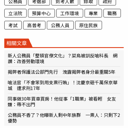
公務員
考選部
到考人數
錄取
政府
立法院
預算中心
工作環境
專業
職務
考試
高普考
公務人員
原住民族
相關文章
新人公務員「整頓官僚文化」？菜鳥被訓反嗆科長 網
讚：改善勞動環境
揭弊者保護法公部門先行 洩露揭弊者身分最重關5年
嗆法官「不會笨到用支票行賄」！沈慶京砸千萬保京華
城 遭求刑17年
同事做30年買車買房！他從事「1職業」被看輕 女友
嫌：帶不出門
公務員不香了？他曝新人剩中年族群 一票人：只剩下2
優勢