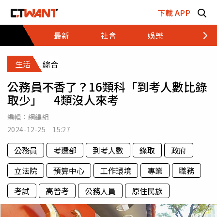
跳至主要內容區塊
下載 APP
最新
社會
娛樂
財經
生活
綜合
公務員不香了？16類科「到考人數比錄
取少」 4類沒人來考
編輯：
網編組
2024-12-25 15:27
公務員
考選部
到考人數
錄取
政府
立法院
預算中心
工作環境
專業
職務
考試
高普考
公務人員
原住民族