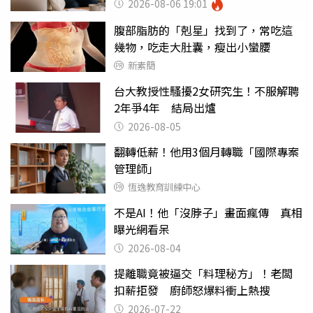
2026-08-06 19:01
腹部脂肪的「剋星」找到了，常吃這
幾物，吃走大肚囊，瘦出小蠻腰
新素簡
台大教授性騷擾2女研究生！不服解聘
2年爭4年 結局出爐
2026-08-05
翻轉低薪！他用3個月轉職「國際專案
管理師」
恆逸教育訓練中心
不是AI！他「沒脖子」畫面瘋傳 真相
曝光網看呆
2026-08-04
提離職竟被逼交「料理秘方」！老闆
扣薪拒發 廚師怒爆料衝上熱搜
2026-07-22