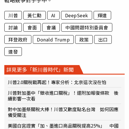
川普
黃仁勳
AI
DeepSeek
輝達
討論
會面
會議
中國問題特別委員會
拜登政府
Donald Trump
政策
出口
達發
詳見更多「新川普時代」新聞
川普2.0關稅戰再起！專家分析：北京這次沒在怕
川普對加墨中「徵收進口關稅」！還附加報復條款 後
續影響一次看
對中加墨祭關稅大棒！川普又數度點名台灣 如何因應
備受關注
美國白宮證實「加、墨進口商品關稅提高25%」 中國