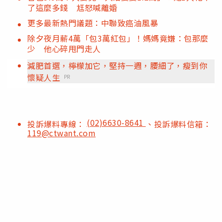
了這麼多錢 尪怒喊離婚
更多最新熱門議題：中聯致癌油風暴
除夕夜月薪4萬「包3萬紅包」！媽媽竟嫌：包那麼
少 他心碎甩門走人
減肥首選，檸檬加它，堅持一週，腰細了，瘦到你
懷疑人生
PR
(02)6630-8641
投訴爆料專線：
、投訴爆料信箱：
119@ctwant.com