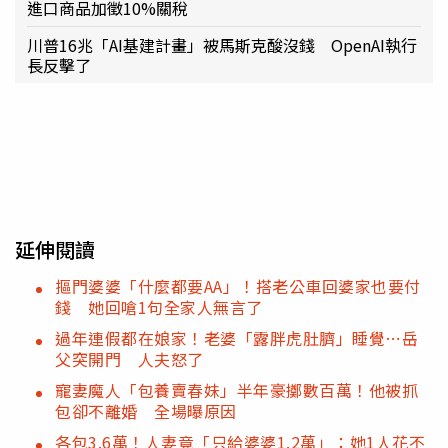
進口商品加徵10%關稅
川普16兆「AI基建計畫」被馬斯克酸沒錢 OpenAI執行
長反擊了
延伸閱讀
摳門婆婆「什麼都要AA」！搭老公車回婆家也要付
錢 她回嗆1句全家人無言了
過年連假都在娘家！老婆「露胖虎肚臍」睡覺⋯岳
父突開門 人夫怒了
寵妻魔人「包養賣春妹」半年豪擲數百萬！他被抓
包卻不離婚 全場曝原因
各包3.6萬！人妻竟「只給婆婆1.2萬」：她1人花不