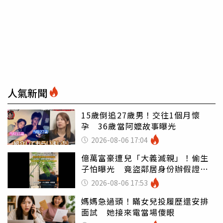
人氣新聞
15歲倒追27歲男！交往1個月懷
孕 36歲當阿嬤故事曝光
2026-08-06 17:04
億萬富豪遭兒「大義滅親」！偷生
子怕曝光 竟盜鄰居身份辦假證落
戶
2026-08-06 17:53
媽媽急過頭！瞞女兒投履歷還安排
面試 她接來電當場傻眼