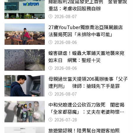
緯創股利2度延發史上首例 金管會說
重話：考慮收回股務自辦
2026-08-07
27歲YouTuber獨旅喬治亞陳屍飯店
法醫揭死因「未排除中毒可能」
2026-08-06
蝗害肆虐！蝗蟲大軍鋪天蓋地襲來宛
如末日 網驚：聖經十災
2026-08-06
母親過世當天提領206萬辦後事「父子
遭判刑」 律師：搶錢先下手是罪
2026-08-07
中和兒媳遭公公砍百刀致死 閨密揭
「全家都惡魔」：丈夫在老婆時懷孕
摔東西
2026-07-28
旅遊變認親！陸男幫台灣遊客拍照