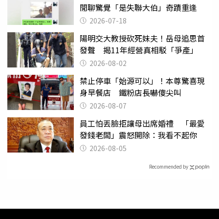
閒聊驚覺「是失聯大伯」奇蹟重逢
2026-07-18
陽明交大教授砍死妹夫！岳母追思首
發聲 揭11年經營真相駁「爭產」
2026-08-02
禁止停車「始源可以」！本尊驚喜現
身早餐店 鐵粉店長嚇傻尖叫
2026-08-07
員工怕丟臉拒讓母出席婚禮 「最愛
發錢老闆」震怒開除：我看不起你
2026-08-05
Recommended by