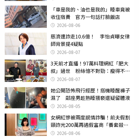
「車是我的、油也是我的」睡車竟被
收住宿費 官方一句話打臉飯店
2026-08-06
慈濟遭詐走10.6億！ 李怡貞曝女律
師背景提4疑點
2026-08-07
3天前才直播！97萬料理網紅「肥大
叔」過世 粉絲憶不對勁：瘦得不合
理
2026-08-07
她公開恐怖飛行經歷！搭機睡醒褲子
濕了 鄰座男趁熟睡猥褻還疑留體液
2026-08-05
女網紅慘被兩度感情詐騙！前夫假割
頸詐光200萬再遇假富商「養套殺
2000萬」
2026-08-06