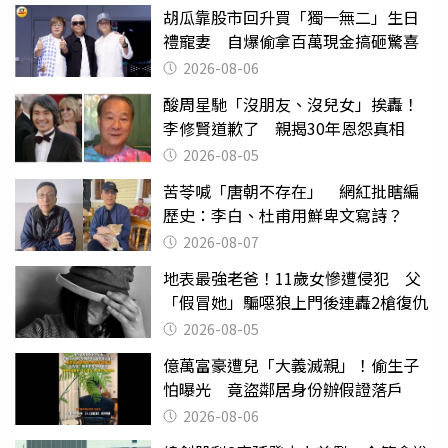
胡瓜靠股市回升買「獨一無二」生日
禮寵妻 自爆偷拿百萬現金搞砸驚喜
2026-08-06
酸周星馳「沒朋友、沒兒女」挨轟！
李修賢道歉了 親揭30年恩怨真相
2026-08-05
苦苓喊「唐朝不存在」 網紅批瞎編
歷史：李白、杜甫用鮮卑文寫詩？
2026-08-07
地表最強老爸！11歲女慘遭侵犯 父
「假冒她」騙噁狼上門後連轟2槍復仇
2026-08-05
億萬富豪遭兒「大義滅親」！偷生子
怕曝光 竟盜鄰居身份辦假證落戶
2026-08-06