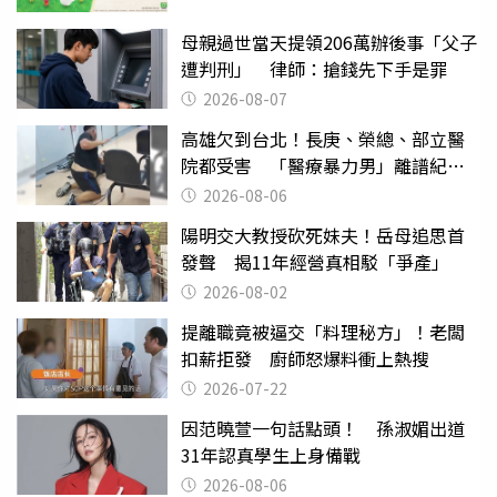
母親過世當天提領206萬辦後事「父子
遭判刑」 律師：搶錢先下手是罪
2026-08-07
高雄欠到台北！長庚、榮總、部立醫
院都受害 「醫療暴力男」離譜紀錄
曝光
2026-08-06
陽明交大教授砍死妹夫！岳母追思首
發聲 揭11年經營真相駁「爭產」
2026-08-02
提離職竟被逼交「料理秘方」！老闆
扣薪拒發 廚師怒爆料衝上熱搜
2026-07-22
因范曉萱一句話點頭！ 孫淑媚出道
31年認真學生上身備戰
2026-08-06