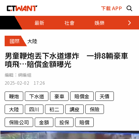
跳至主要內容區塊
下載 APP
最新
社會
娛樂
財經
國際
大陸
男童鞭炮丟下水道爆炸 一排8輛豪車
噴飛…賠償金額曝光
編輯：
網編組
2025-02-02 17:26
鞭炮
下水道
豪車
賠償金
天價
大陸
四川
初二
調皮
保險
保險公司
金額
投保
賠償