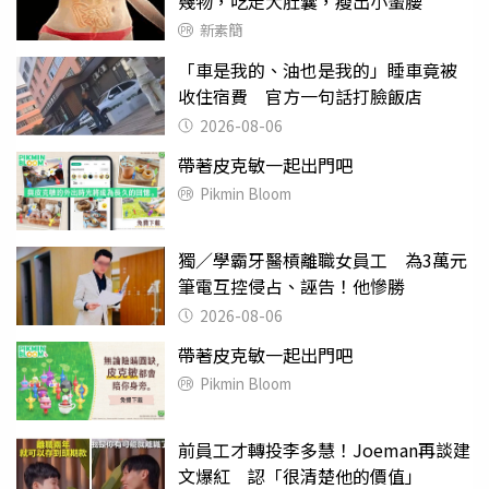
幾物，吃走大肚囊，瘦出小蠻腰
新素簡
「車是我的、油也是我的」睡車竟被
收住宿費 官方一句話打臉飯店
2026-08-06
帶著皮克敏一起出門吧
Pikmin Bloom
獨／學霸牙醫槓離職女員工 為3萬元
筆電互控侵占、誣告！他慘勝
2026-08-06
帶著皮克敏一起出門吧
Pikmin Bloom
前員工才轉投李多慧！Joeman再談建
文爆紅 認「很清楚他的價值」