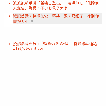
婆婆換新手機「舊機忘登出」 媳婦無心「刪除家
人定位」驚覺：不小心救了大家
減肥首選，檸檬加它，堅持一週，腰細了，瘦到你
懷疑人生
PR
(02)6630-8641
投訴爆料專線：
、投訴爆料信箱：
119@ctwant.com