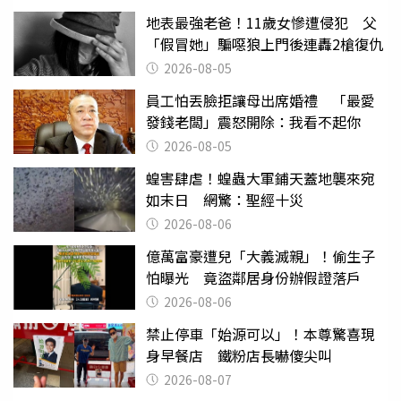
地表最強老爸！11歲女慘遭侵犯 父
「假冒她」騙噁狼上門後連轟2槍復仇
2026-08-05
員工怕丟臉拒讓母出席婚禮 「最愛
發錢老闆」震怒開除：我看不起你
2026-08-05
蝗害肆虐！蝗蟲大軍鋪天蓋地襲來宛
如末日 網驚：聖經十災
2026-08-06
億萬富豪遭兒「大義滅親」！偷生子
怕曝光 竟盜鄰居身份辦假證落戶
2026-08-06
禁止停車「始源可以」！本尊驚喜現
身早餐店 鐵粉店長嚇傻尖叫
2026-08-07