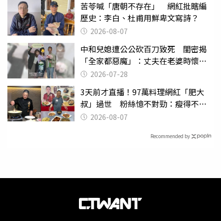
苦苓喊「唐朝不存在」 網紅批瞎編
歷史：李白、杜甫用鮮卑文寫詩？
2026-08-07
中和兒媳遭公公砍百刀致死 閨密揭
「全家都惡魔」：丈夫在老婆時懷孕
摔東西
2026-07-28
3天前才直播！97萬料理網紅「肥大
叔」過世 粉絲憶不對勁：瘦得不合
理
2026-08-07
Recommended by