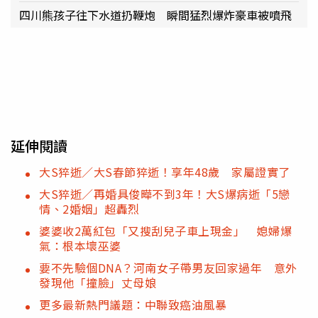
四川熊孩子往下水道扔鞭炮 瞬間猛烈爆炸豪車被噴飛
延伸閱讀
大S猝逝／大S春節猝逝！享年48歲 家屬證實了
大S猝逝／再婚具俊曄不到3年！大S爆病逝「5戀
情、2婚姻」超轟烈
婆婆收2萬紅包「又搜刮兒子車上現金」 媳婦爆
氣：根本壞巫婆
要不先驗個DNA？河南女子帶男友回家過年 意外
發現他「撞臉」丈母娘
更多最新熱門議題：中聯致癌油風暴