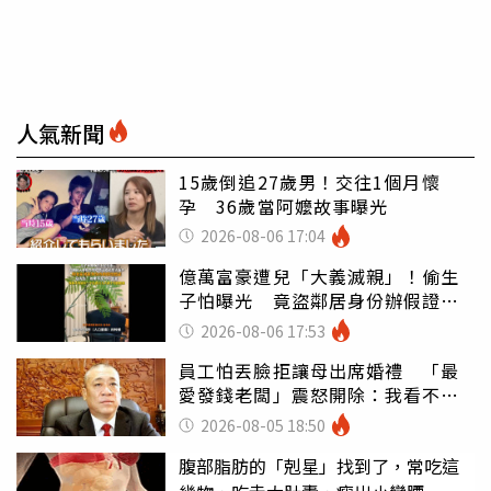
人氣新聞
15歲倒追27歲男！交往1個月懷
孕 36歲當阿嬤故事曝光
2026-08-06 17:04
億萬富豪遭兒「大義滅親」！偷生
子怕曝光 竟盜鄰居身份辦假證落
戶
2026-08-06 17:53
員工怕丟臉拒讓母出席婚禮 「最
愛發錢老闆」震怒開除：我看不起
你
2026-08-05 18:50
腹部脂肪的「剋星」找到了，常吃這