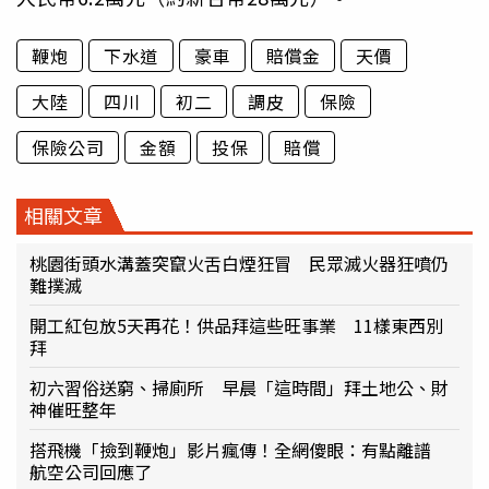
鞭炮
下水道
豪車
賠償金
天價
大陸
四川
初二
調皮
保險
保險公司
金額
投保
賠償
相關文章
桃園街頭水溝蓋突竄火舌白煙狂冒 民眾滅火器狂噴仍
難撲滅
開工紅包放5天再花！供品拜這些旺事業 11樣東西別
拜
初六習俗送窮、掃廁所 早晨「這時間」拜土地公、財
神催旺整年
搭飛機「撿到鞭炮」影片瘋傳！全網傻眼：有點離譜
航空公司回應了