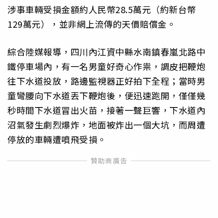
涉事車輛受損金額約人民幣28.5萬元（約新台幣
129萬元），並非網上流傳的天價賠償金。
綜合陸媒報導，四川內江資中縣水南鎮春嵐北路中
鐵停車場內，有一名男童好奇心作祟，調皮把鞭炮
往下水道投放，路邊監視器正好拍下全程；當時男
童彎腰向下水道丟下鞭炮後，便迅速跑開，僅僅幾
秒時間下水道冒出火苗，接著一聲巨響，下水道內
沼氣發生劇烈爆炸，地面被炸出一個大坑，而周遭
停放的車輛遭噴飛受損。