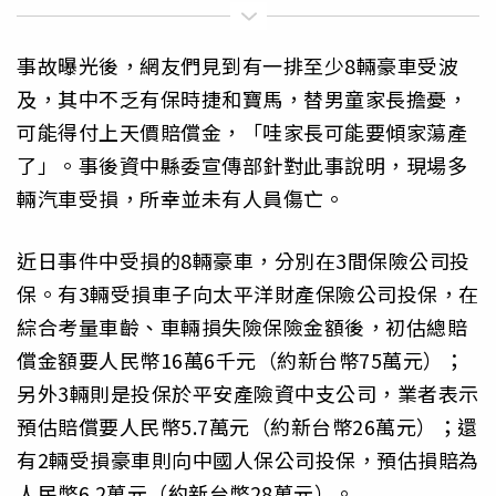
事故曝光後，網友們見到有一排至少8輛豪車受波
及，其中不乏有保時捷和寶馬，替男童家長擔憂，
可能得付上天價賠償金，「哇家長可能要傾家蕩產
了」。事後資中縣委宣傳部針對此事說明，現場多
輛汽車受損，所幸並未有人員傷亡。
近日事件中受損的8輛豪車，分別在3間保險公司投
保。有3輛受損車子向太平洋財產保險公司投保，在
綜合考量車齡、車輛損失險保險金額後，初估總賠
償金額要人民幣16萬6千元（約新台幣75萬元）；
另外3輛則是投保於平安產險資中支公司，業者表示
預估賠償要人民幣5.7萬元（約新台幣26萬元）；還
有2輛受損豪車則向中國人保公司投保，預估損賠為
人民幣6.2萬元（約新台幣28萬元）。