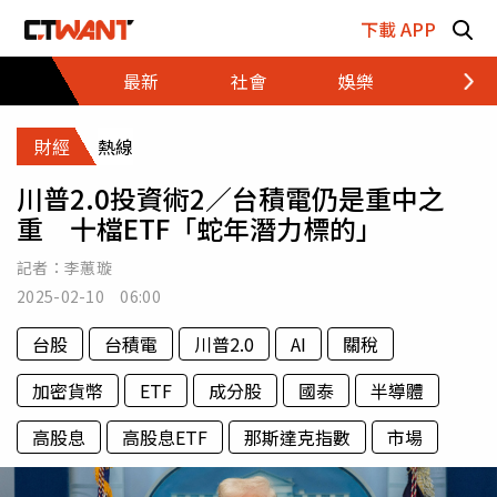
跳至主要內容區塊
下載 APP
最新
社會
娛樂
財經
財經
熱線
川普2.0投資術2／台積電仍是重中之
重 十檔ETF「蛇年潛力標的」
記者：
李蕙璇
2025-02-10 06:00
台股
台積電
川普2.0
AI
關稅
加密貨幣
ETF
成分股
國泰
半導體
高股息
高股息ETF
那斯達克指數
市場