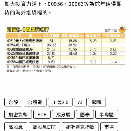
加大投資力道下，00956、00963等為蛇年值得期
待的海外投資標的。
台股
台積電
川普2.0
AI
關稅
加密貨幣
ETF
成分股
國泰
半導體
高股息
高股息ETF
那斯達克指數
市場