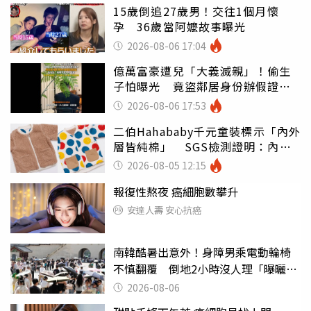
15歲倒追27歲男！交往1個月懷
孕 36歲當阿嬤故事曝光
2026-08-06 17:04
億萬富豪遭兒「大義滅親」！偷生
子怕曝光 竟盜鄰居身份辦假證落
戶
2026-08-06 17:53
二伯Hahababy千元童裝標示「內外
層皆純棉」 SGS檢測證明：內裡
100%聚酯纖維
2026-08-05 12:15
報復性熬夜 癌細胞數攀升
安達人壽 安心抗癌
南韓酷暑出意外！身障男乘電動輪椅
不慎翻覆 倒地2小時沒人理「曝曬
亡」
2026-08-06