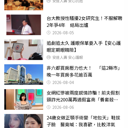
安達人壽 安心抗癌
台大教授性騷擾2女研究生！不服解聘
2年爭4年 結局出爐
2026-08-05
追劇追太久 護眼保單要入手【安心護
眼定期眼睛險】
安達人壽 安心護眼
非六都買房壓力也大！ 「這2縣市」
晚一年買房多花逾百萬
2026-08-04
女網紅慘被兩度感情詐騙！前夫假割
頸詐光200萬再遇假富商「養套殺
2000萬」
2026-08-06
24歲女做正顎手術變「地包天」鞋拔
子臉 醫竟喊：我喜歡，比較洋氣