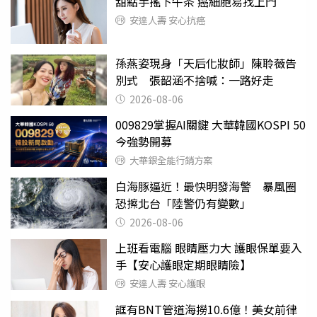
甜點手搖下午茶 癌細胞易找上門
安達人壽 安心抗癌
孫燕姿現身「天后化妝師」陳聆薇告
別式 張韶涵不捨喊：一路好走
2026-08-06
009829掌握AI關鍵 大華韓國KOSPI 50
今強勢開募
大華銀全能行銷方案
白海豚逼近！最快明發海警 暴風圈
恐擦北台「陸警仍有變數」
2026-08-06
上班看電腦 眼睛壓力大 護眼保單要入
手【安心護眼定期眼睛險】
安達人壽 安心護眼
誆有BNT管道海撈10.6億！美女前律