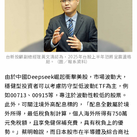
台新投顧副總經理黃文清認為，2025年台股上半年恐將呈震盪格
局。（圖／報系資料）
由於中國Deepseek崛起衝擊美股，市場波動大，
穩健型投資者可以考慮防守型低波動ETF為主，例
如00713、00915等，專注於波動性較低的股票。
此外，可關注境外高配息標的，「配息全數屬於境
外所得，最低稅負制計算，個人海外所得有750萬
元免稅額，且享免健保補充費，具有稅負上的優
勢。」蔡明翰說，而日本股市在半導體及綜合商社