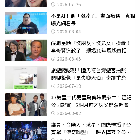
2026-07-26
不是AI！他「沒脖子」畫面瘋傳 真相
曝光網看呆
2026-08-04
酸周星馳「沒朋友、沒兒女」挨轟！
李修賢道歉了 親揭30年恩怨真相
2026-08-05
旅遊變認親！陸男幫台灣遊客拍照
閒聊驚覺「是失聯大伯」奇蹟重逢
2026-07-18
37歲星二代男星驚傳陳屍家中！經紀
公司證實 2個月前才與父開演唱會
2026-08-02
議員、音樂人、球星、國際轉播平台
齊聚「傳奇聯盟」 跨界陣容全公
開 劍指亞洲新傳奇聯賽