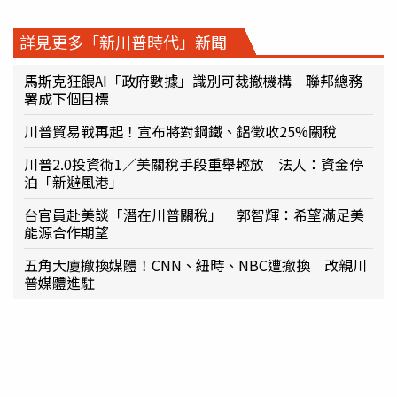
詳見更多「新川普時代」新聞
馬斯克狂餵AI「政府數據」識別可裁撤機構 聯邦總務
署成下個目標
川普貿易戰再起！宣布將對鋼鐵、鋁徵收25%關稅
川普2.0投資術1／美關稅手段重舉輕放 法人：資金停
泊「新避風港」
台官員赴美談「潛在川普關稅」 郭智輝：希望滿足美
能源合作期望
五角大廈撤換媒體！CNN、紐時、NBC遭撤換 改親川
普媒體進駐