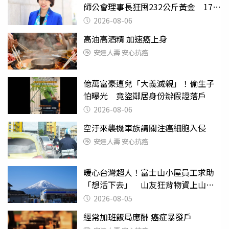
師公會理事長狂囤232公斤黃金 17人
遭起訴
2026-08-06
高油高酒精 加速癌上身
安達人壽 安心抗癌
億萬富豪遭兒「大義滅親」！偷生子
怕曝光 竟盜鄰居身份辦假證落戶
2026-08-06
空汙來襲機車族請關注癌細胞入侵
安達人壽 安心抗癌
暖心台灣超人！富士山小屋員工求助
「想活下去」 山友狂背物資上山：
台灣真的是寶島
2026-08-05
經常加班飯局應酬 癌症暴發戶