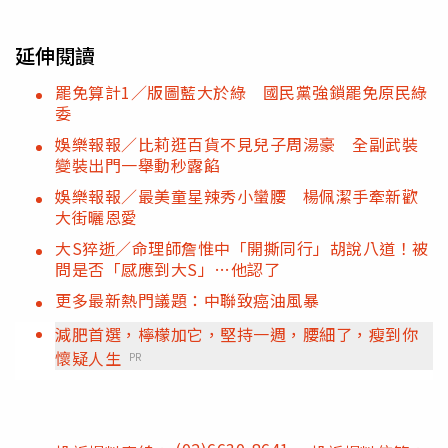
延伸閱讀
罷免算計1／版圖藍大於綠 國民黨強鎖罷免原民綠
委
娛樂報報／比莉逛百貨不見兒子周湯豪 全副武裝
變裝出門一舉動秒露餡
娛樂報報／最美童星辣秀小蠻腰 楊佩潔手牽新歡
大街曬恩愛
大S猝逝／命理師詹惟中「開撕同行」胡說八道！被
問是否「感應到大S」…他認了
更多最新熱門議題：中聯致癌油風暴
減肥首選，檸檬加它，堅持一週，腰細了，瘦到你
懷疑人生
PR