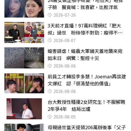
24歲女做正顎手術變「地包天」鞋拔
子臉 醫竟喊：我喜歡，比較洋氣
2026-07-26
3天前才直播！97萬料理網紅「肥大
叔」過世 粉絲憶不對勁：瘦得不合
理
2026-08-07
蝗害肆虐！蝗蟲大軍鋪天蓋地襲來宛
如末日 網驚：聖經十災
2026-08-06
前員工才轉投李多慧！Joeman再談建
文爆紅 認「很清楚他的價值」
2026-08-06
台大教授性騷擾2女研究生！不服解聘
2年爭4年 結局出爐
2026-08-05
母親過世當天提領206萬辦後事「父子