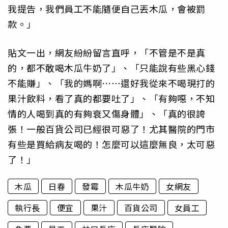
我提告，我們員工不能隨便自己丟木瓜，會被罰
款。」
貼文一出，網友紛紛留言直呼，「不管是不是真
的，都不敢喝木瓜牛奶了」、「只能說有些黑心錢
不能賺」、「我的媽啊⋯⋯還好我從來不喝現打的
果汁飲料，看了真的都要吐了」、「有夠噁，不知
情的人喝到真的有夠衰又傷身體」、「真的很誇
張！一般百貨公司已經很可惡了！尤其醫院的門市
有些是買給病友喝的！怎麼可以這麼無良，太可惡
了！」
木瓜
日春
發霉
木瓜牛奶
女網友
執行長
便宜
果汁
百貨公司
女員工