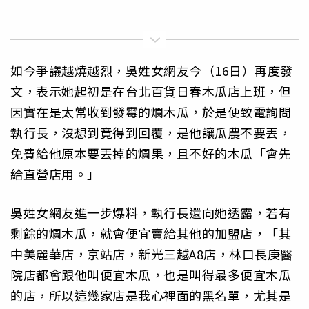
如今爭議越燒越烈，吳姓女網友今（16日）再度發
文，表示她起初是在台北百貨日春木瓜店上班，但
因實在是太常收到發霉的爛木瓜，於是便致電詢問
執行長，沒想到竟得到回覆，是他讓瓜農不要丟，
免費給他原本要丟掉的爛果，且不好的木瓜「會先
給直營店用。」
吳姓女網友進一步爆料，執行長還向她透露，若有
剩餘的爛木瓜，就會便宜賣給其他的加盟店，「其
中美麗華店，京站店，新光三越A8店，林口長庚醫
院店都會跟他叫便宜木瓜，也是叫得最多便宜木瓜
的店，所以這幾家店是我心裡面的黑名單，尤其是