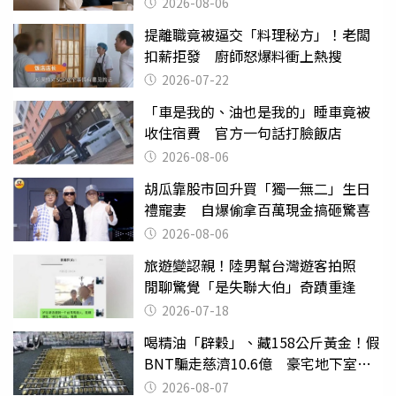
2026-08-06
提離職竟被逼交「料理秘方」！老闆
扣薪拒發 廚師怒爆料衝上熱搜
2026-07-22
「車是我的、油也是我的」睡車竟被
收住宿費 官方一句話打臉飯店
2026-08-06
胡瓜靠股市回升買「獨一無二」生日
禮寵妻 自爆偷拿百萬現金搞砸驚喜
2026-08-06
旅遊變認親！陸男幫台灣遊客拍照
閒聊驚覺「是失聯大伯」奇蹟重逢
2026-07-18
喝精油「辟穀」、藏158公斤黃金！假
BNT騙走慈濟10.6億 豪宅地下室竟
挖出乾鮑金庫
2026-08-07