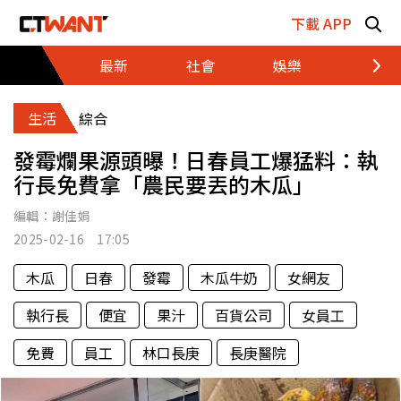
跳至主要內容區塊
下載 APP
最新
社會
娛樂
財經
生活
綜合
發霉爛果源頭曝！日春員工爆猛料：執
行長免費拿「農民要丟的木瓜」
編輯：
謝佳娟
2025-02-16 17:05
木瓜
日春
發霉
木瓜牛奶
女網友
執行長
便宜
果汁
百貨公司
女員工
免費
員工
林口長庚
長庚醫院