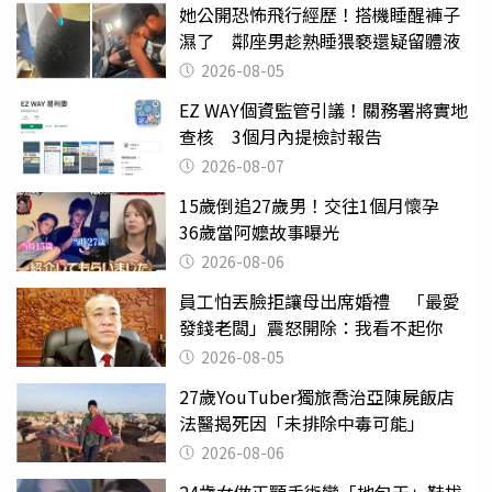
她公開恐怖飛行經歷！搭機睡醒褲子
濕了 鄰座男趁熟睡猥褻還疑留體液
2026-08-05
EZ WAY個資監管引議！關務署將實地
查核 3個月內提檢討報告
2026-08-07
15歲倒追27歲男！交往1個月懷孕
36歲當阿嬤故事曝光
2026-08-06
員工怕丟臉拒讓母出席婚禮 「最愛
發錢老闆」震怒開除：我看不起你
2026-08-05
27歲YouTuber獨旅喬治亞陳屍飯店
法醫揭死因「未排除中毒可能」
2026-08-06