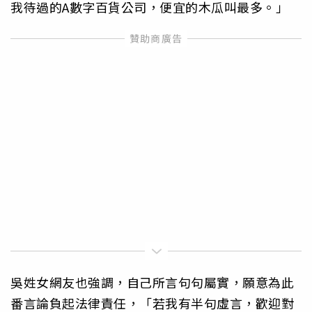
我待過的A數字百貨公司，便宜的木瓜叫最多。」
吳姓女網友也強調，自己所言句句屬實，願意為此
番言論負起法律責任，「若我有半句虛言，歡迎對