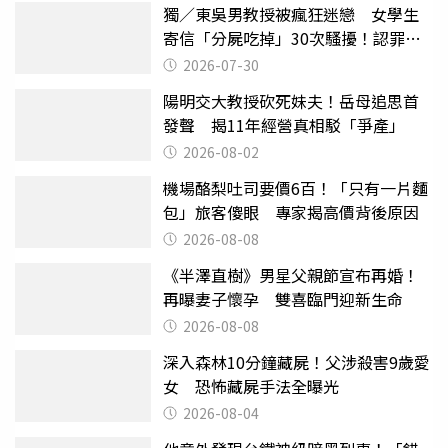
獨／東吳男教授被瘋狂迷戀 女學生
寄信「分屍吃掉」30次騷擾！認罪免
關
2026-07-30
陽明交大教授砍死妹夫！岳母追思首
發聲 揭11年經營真相駁「爭產」
2026-08-02
機場酪梨吐司要價6百！「只有一片麵
包」旅客傻眼 專家揭高價背後原因
2026-08-08
《半澤直樹》男星父親節宣布再婚！
再曝妻子懷孕 雙喜臨門迎新生命
2026-08-08
深入森林10分鐘藏屍！父涉殺害9歲愛
女 恐怖藏屍手法全曝光
2026-08-04