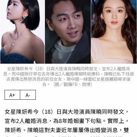
女星陳妍希今（18）日與大陸演員陳曉同時發文，宣布2人離婚消
息。而中國狗仔早在去年傳出2人離婚傳聞時就爆料，陳曉已私下找過
去曾傳出熱戀消息的前任女友、現中國一線當紅女星趙麗穎尋求復
合。（圖／翻攝FB、微博）
A+
A-
女星陳妍希今（18）日與大陸演員陳曉同時發文，
宣布2人離婚消息，為8年婚姻畫下句點。實際上，
陳妍希、陳曉這對夫妻近年屢屢傳出婚變消息，雙