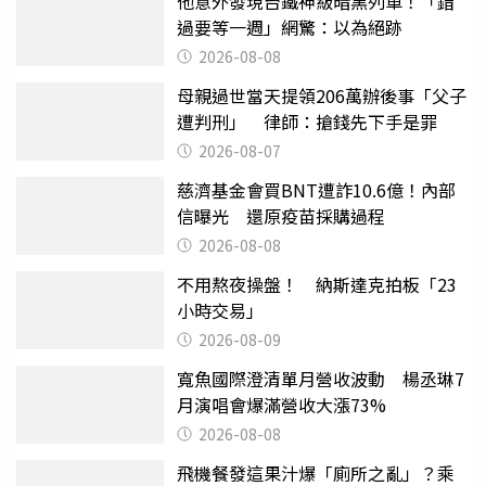
他意外發現台鐵神級暗黑列車！「錯
過要等一週」網驚：以為絕跡
2026-08-08
母親過世當天提領206萬辦後事「父子
遭判刑」 律師：搶錢先下手是罪
2026-08-07
慈濟基金會買BNT遭詐10.6億！內部
信曝光 還原疫苗採購過程
2026-08-08
不用熬夜操盤！ 納斯達克拍板「23
小時交易」
2026-08-09
寬魚國際澄清單月營收波動 楊丞琳7
月演唱會爆滿營收大漲73%
2026-08-08
飛機餐發這果汁爆「廁所之亂」？乘