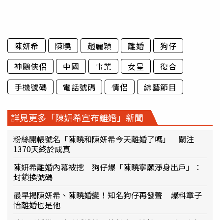
陳妍希
陳曉
趙麗穎
離婚
狗仔
神鵰俠侶
中國
事業
女星
復合
手機號碼
電話號碼
情侶
綜藝節目
詳見更多「陳妍希宣布離婚」新聞
粉絲開帳號名「陳曉和陳妍希今天離婚了嗎」 關注
1370天終於成真
陳妍希離婚內幕被挖 狗仔爆「陳曉寧願淨身出戶」：
封鎖換號碼
最早揭陳妍希、陳曉婚變！知名狗仔再發聲 爆料章子
怡離婚也是他