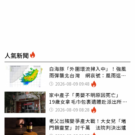
人氣新聞
白海豚「外圍環流掃入中」！強風
雨彈襲北台灣 網哀號：風雨這麼
大還不放假
2026-08-09 09:48
家中產子「男嬰不明原因死亡」
19歲女拿毛巾包裹遺體赴派出所報
案
2026-08-09 08:28
老父出殯變爭產大戰！大女兒「堵
門鎖靈堂」討千萬 法院判決出爐