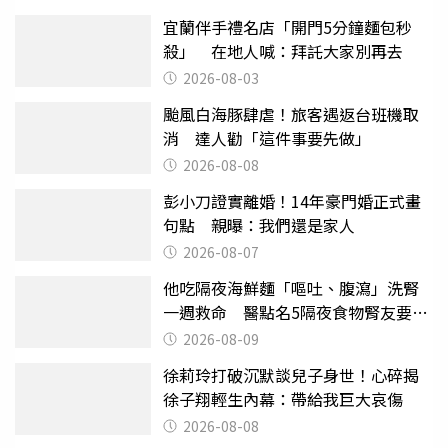
宜蘭伴手禮名店「開門5分鐘麵包秒
殺」 在地人喊：拜託大家別再去
2026-08-03
颱風白海豚肆虐！旅客遇返台班機取
消 達人勸「這件事要先做」
2026-08-08
彭小刀證實離婚！14年豪門婚正式畫
句點 親曝：我們還是家人
2026-08-07
他吃隔夜海鮮麵「嘔吐、腹瀉」洗腎
一週救命 醫點名5隔夜食物腎友要注
意
2026-08-09
徐莉玲打破沉默談兒子身世！心碎揭
徐子翔輕生內幕：帶給我巨大哀傷
2026-08-08