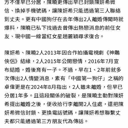
方不僅早已分居，陳曉更傳出早已封鎖陳妍希微
信、換掉手機號碼，讓陳妍希只能透過第三人聯絡
到丈夫。更有中國狗仔在去年傳出2人離婚傳聞時就
爆料，陳曉已私下找過去曾傳出熱戀消息的前任女
友、現中國一線當紅女星趙麗穎尋求復合。
陳妍希、陳曉2人2013年因合作拍攝電視劇《神鵰
俠侶》結緣，2人2015年公開戀情，2016年7月宣
布結婚，婚後育有一子。不過，早在1、2年前就多
次傳出2人情變消息，素有「中國第一狗仔」之稱的
卓偉更是在2024年8月指出，2人雖未離婚，但早已
分居1年多。且這段關係的破裂，是陳曉主動對陳妍
希提出離婚之後，便收拾行李離開2人住處，還把陳
妍希微信封鎖、更換電話號碼，讓陳妍希想聯繫丈
夫都只能通過第三方朋友代為傳話。