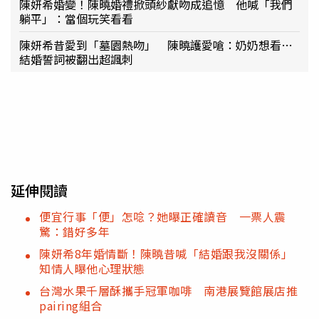
陳妍希婚變！陳曉婚禮掀頭紗獻吻成追憶 他喊「我們
躺平」：當個玩笑看看
陳妍希昔愛到「墓園熱吻」 陳曉護愛嗆：奶奶想看…
結婚誓詞被翻出超諷刺
延伸閱讀
便宜行事「便」怎唸？她曝正確讀音 一票人震
驚：錯好多年
陳妍希8年婚情斷！陳曉昔喊「結婚跟我沒關係」
知情人曝他心理狀態
台灣水果千層酥攜手冠軍咖啡 南港展覽館展店推
pairing組合