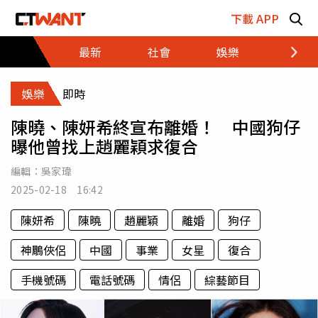
跳至主要內容區塊
下載 APP
最新
社會
娛樂
財經
娛樂
即時
陳曉、陳妍希終宣布離婚！ 中國狗仔
曝他曾找上趙麗穎求復合
編輯：
吳家瑋
2025-02-18 16:42
陳妍希
陳曉
趙麗穎
離婚
狗仔
神鵰俠侶
中國
事業
女星
復合
手機號碼
電話號碼
情侶
綜藝節目