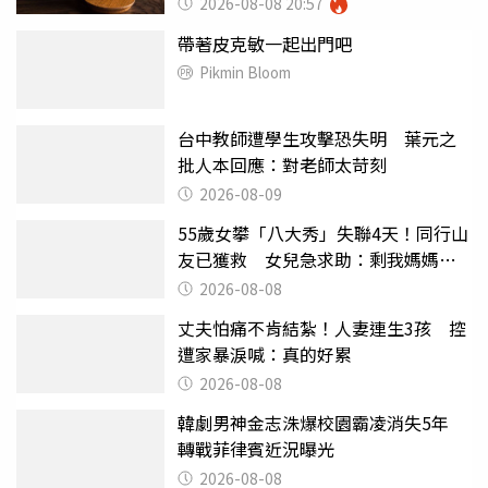
2026-08-08 20:57
帶著皮克敏一起出門吧
Pikmin Bloom
台中教師遭學生攻擊恐失明 葉元之
批人本回應：對老師太苛刻
2026-08-09
55歲女攀「八大秀」失聯4天！同行山
友已獲救 女兒急求助：剩我媽媽還
沒找到
2026-08-08
丈夫怕痛不肯結紮！人妻連生3孩 控
遭家暴淚喊：真的好累
2026-08-08
韓劇男神金志洙爆校園霸凌消失5年
轉戰菲律賓近況曝光
2026-08-08