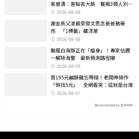
客崩潰：差點丟大臉 醫揭3類人別亂
喝
2026-08-08
謝金燕父凌晨突發文思念爸爸豬哥
亮 「1標籤」藏洋蔥
2026-08-08
颱風白海豚正在「瘦身」！專家估週
一解除海警 最新預測路徑曝
2026-08-09
買195元鹹酥雞忘帶錢！老闆神操作
「倒找5元」 全網看哭：這就是台灣
2026-08-07
Recommended by