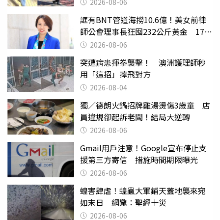
2026-08-06
誆有BNT管道海撈10.6億！美女前律
師公會理事長狂囤232公斤黃金 17人
遭起訴
2026-08-06
突遭病患揮拳襲擊！ 澳洲護理師秒
用「這招」摔飛對方
2026-08-04
獨／德朗火鍋招牌雞湯燙傷3歲童 店
員違規卻起訴老闆！結局大逆轉
2026-08-06
Gmail用戶注意！Google宣布停止支
援第三方寄信 措施時間期限曝光
2026-08-06
蝗害肆虐！蝗蟲大軍鋪天蓋地襲來宛
如末日 網驚：聖經十災
2026-08-06