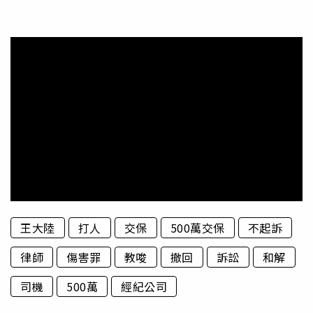
王大陸
打人
交保
500萬交保
不起訴
律師
傷害罪
教唆
撤回
訴訟
和解
司機
500萬
經紀公司