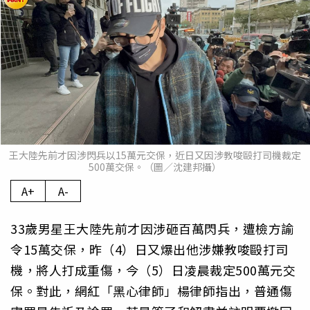
王大陸先前才因涉閃兵以15萬元交保，近日又因涉教唆毆打司機裁定
500萬交保。（圖／沈建邦攝）
A+
A-
33歲男星王大陸先前才因涉砸百萬閃兵，遭檢方諭
令15萬交保，昨（4）日又爆出他涉嫌教唆毆打司
機，將人打成重傷，今（5）日凌晨裁定500萬元交
保。對此，網紅「黑心律師」楊律師指出，普通傷