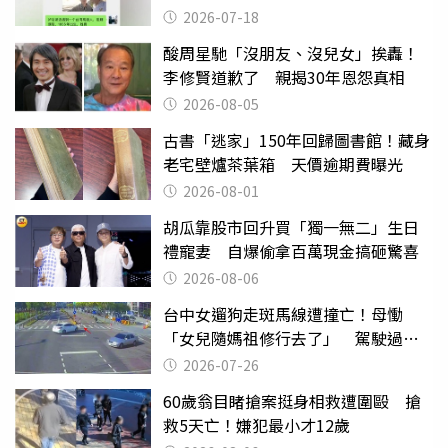
2026-07-18
酸周星馳「沒朋友、沒兒女」挨轟！
李修賢道歉了 親揭30年恩怨真相
2026-08-05
古書「逃家」150年回歸圖書館！藏身
老宅壁爐茶葉箱 天價逾期費曝光
2026-08-01
胡瓜靠股市回升買「獨一無二」生日
禮寵妻 自爆偷拿百萬現金搞砸驚喜
2026-08-06
台中女遛狗走斑馬線遭撞亡！母慟
「女兒隨媽祖修行去了」 駕駛過失
致死判9月
2026-07-26
60歲翁目睹搶案挺身相救遭圍毆 搶
救5天亡！嫌犯最小才12歲