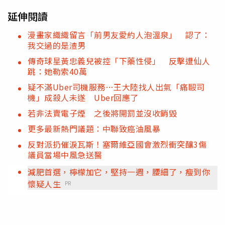
延伸閱讀
漫畫家織織留言「前男友愛約人泡溫泉」 認了：
我交過的是渣男
傳奇球星黃忠義兒被控「下藥性侵」 反擊遭仙人
跳：她勒索40萬
疑不滿Uber司機服務…王大陸找人出氣「痛毆司
機」成殺人未遂 Uber回應了
若非法賣電子煙 之後將開罰並沒收銷毀
更多最新熱門議題：中聯致癌油風暴
反對派扔催淚瓦斯！塞爾維亞國會激烈衝突釀3傷
議員當場中風急送醫
減肥首選，檸檬加它，堅持一週，腰細了，瘦到你
懷疑人生
PR