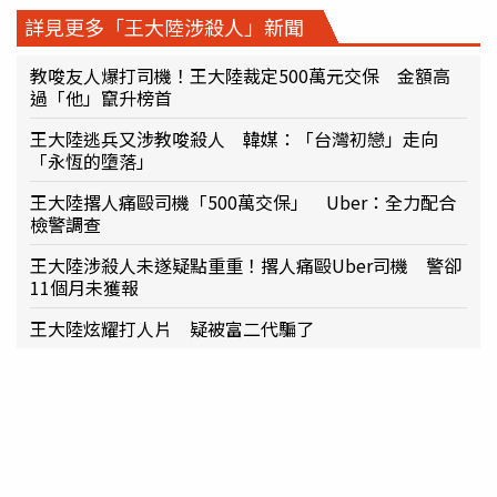
詳見更多「王大陸涉殺人」新聞
教唆友人爆打司機！王大陸裁定500萬元交保 金額高
過「他」竄升榜首
王大陸逃兵又涉教唆殺人 韓媒：「台灣初戀」走向
「永恆的墮落」
王大陸撂人痛毆司機「500萬交保」 Uber：全力配合
檢警調查
王大陸涉殺人未遂疑點重重！撂人痛毆Uber司機 警卻
11個月未獲報
王大陸炫耀打人片 疑被富二代騙了