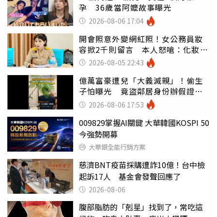
孕 36歲當阿嬤故事曝光
2026-08-06 17:04
開會照意外變網紅照！女公務員妝
容掀2千則留言 本人怒嗆：化妝有
錯嗎
2026-08-05 22:43
億萬富豪遭兒「大義滅親」！偷生
子怕曝光 竟盜鄰居身份辦假證落
戶
2026-08-06 17:53
009829掌握AI關鍵 大華韓國KOSPI 50
今強勢開募
大華銀全能行銷方案
慈濟BNT疫苗採購遭詐10億！台中檢
起訴17人 基金會發聲回應了
2026-08-06
腹部脂肪的「剋星」找到了，常吃這