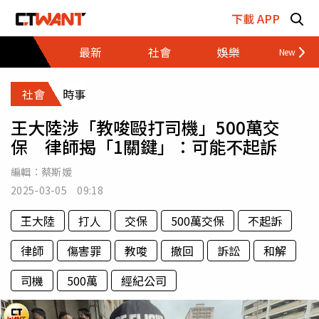
跳至主要內容區塊
下載 APP
最新
社會
娛樂
財經
社會
時事
王大陸涉「教唆毆打司機」500萬交
保 律師揭「1關鍵」：可能不起訴
編輯：
蔡斯媛
2025-03-05 09:18
王大陸
打人
交保
500萬交保
不起訴
律師
傷害罪
教唆
撤回
訴訟
和解
司機
500萬
經紀公司