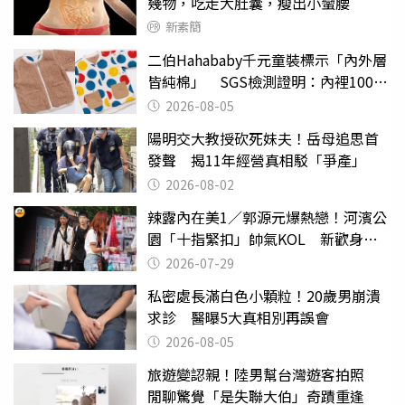
幾物，吃走大肚囊，瘦出小蠻腰
新素簡
二伯Hahababy千元童裝標示「內外層
皆純棉」 SGS檢測證明：內裡100%
聚酯纖維
2026-08-05
陽明交大教授砍死妹夫！岳母追思首
發聲 揭11年經營真相駁「爭產」
2026-08-02
辣露內在美1／郭源元爆熱戀！河濱公
園「十指緊扣」帥氣KOL 新歡身份
曝光
2026-07-29
私密處長滿白色小顆粒！20歲男崩潰
求診 醫曝5大真相別再誤會
2026-08-05
旅遊變認親！陸男幫台灣遊客拍照
閒聊驚覺「是失聯大伯」奇蹟重逢