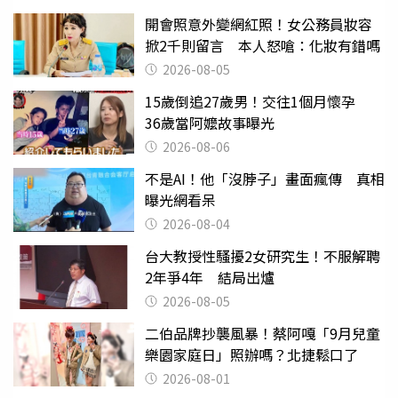
開會照意外變網紅照！女公務員妝容
掀2千則留言 本人怒嗆：化妝有錯嗎
2026-08-05
15歲倒追27歲男！交往1個月懷孕
36歲當阿嬤故事曝光
2026-08-06
不是AI！他「沒脖子」畫面瘋傳 真相
曝光網看呆
2026-08-04
台大教授性騷擾2女研究生！不服解聘
2年爭4年 結局出爐
2026-08-05
二伯品牌抄襲風暴！蔡阿嘎「9月兒童
樂園家庭日」照辦嗎？北捷鬆口了
2026-08-01