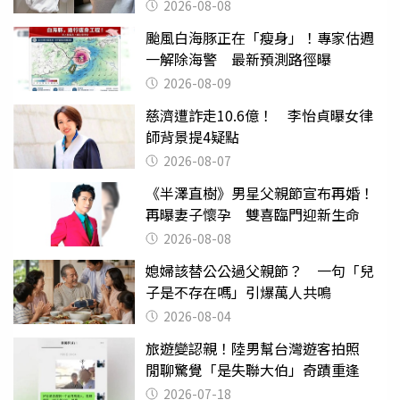
2026-08-08
颱風白海豚正在「瘦身」！專家估週
一解除海警 最新預測路徑曝
2026-08-09
慈濟遭詐走10.6億！ 李怡貞曝女律
師背景提4疑點
2026-08-07
《半澤直樹》男星父親節宣布再婚！
再曝妻子懷孕 雙喜臨門迎新生命
2026-08-08
媳婦該替公公過父親節？ 一句「兒
子是不存在嗎」引爆萬人共鳴
2026-08-04
旅遊變認親！陸男幫台灣遊客拍照
閒聊驚覺「是失聯大伯」奇蹟重逢
2026-07-18