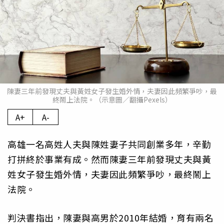
陳妻三年前發現丈夫與黃姓女子發生婚外情，夫妻因此頻繁爭吵，最
終鬧上法院。（示意圖／翻攝Pexels）
A+
A-
高雄一名高姓人夫與陳姓妻子共同創業多年，辛勤
打拼終於事業有成。然而陳妻三年前發現丈夫與黃
姓女子發生婚外情，夫妻因此頻繁爭吵，最終鬧上
法院。
判決書指出，陳妻與高男於2010年結婚，育有兩名