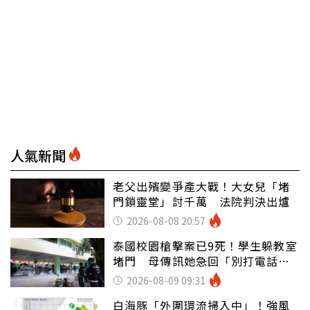
人氣新聞
老父出殯變爭產大戰！大女兒「堵
門鎖靈堂」討千萬 法院判決出爐
2026-08-08 20:57
泰國校園槍擊案已9死！學生躲教室
堵門 母傳訊她急回「別打電話怕
鈴響」
2026-08-09 09:31
白海豚「外圍環流掃入中」！強風