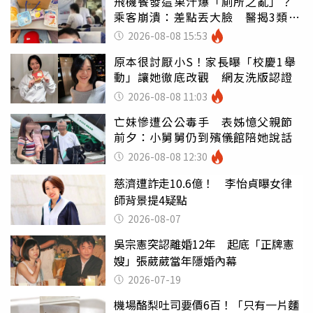
飛機餐發這果汁爆「廁所之亂」？
乘客崩潰：差點丟大臉 醫揭3類人
別亂喝
2026-08-08 15:53
原本很討厭小S！家長曝「校慶1舉
動」讓她徹底改觀 網友洗版認證
2026-08-08 11:03
亡妹慘遭公公毒手 表姊憶父親節
前夕：小舅舅仍到殯儀館陪她說話
2026-08-08 12:30
慈濟遭詐走10.6億！ 李怡貞曝女律
師背景提4疑點
2026-08-07
吳宗憲突認離婚12年 起底「正牌憲
嫂」張葳葳當年隱婚內幕
2026-07-19
機場酪梨吐司要價6百！「只有一片麵