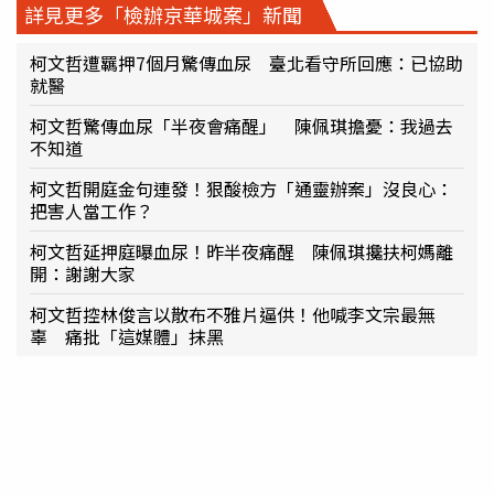
詳見更多「檢辦京華城案」新聞
柯文哲遭羈押7個月驚傳血尿 臺北看守所回應：已協助
就醫
柯文哲驚傳血尿「半夜會痛醒」 陳佩琪擔憂：我過去
不知道
柯文哲開庭金句連發！狠酸檢方「通靈辦案」沒良心：
把害人當工作？
柯文哲延押庭曝血尿！昨半夜痛醒 陳佩琪攙扶柯媽離
開：謝謝大家
柯文哲控林俊言以散布不雅片逼供！他喊李文宗最無
辜 痛批「這媒體」抹黑