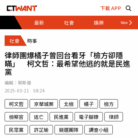
跳至主要內容區塊
下載 APP
最新
社會
娛樂
財經
社會
時事
律師團爆橘子曾回台看牙「檢方卻隱
瞞」 柯文哲：最希望他逃的就是民進
黨
編輯：
蔡斯媛
2025-03-21 08:24
柯文哲
京華城案
北檢
橘子
檢方
檢察官
逃亡
民進黨
電子腳鐐
律師
民眾黨
許芷瑜
競選團隊
調查小組