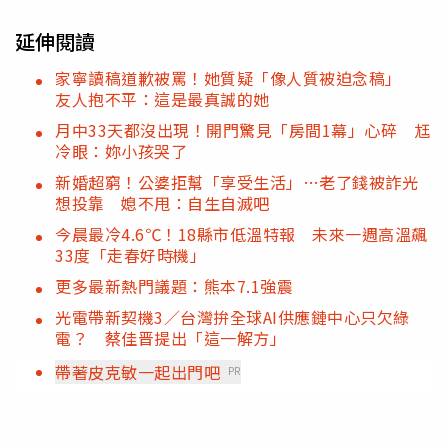
延伸閱讀
家寧讀稿道歉被罵！她質疑「像人質被迫念稿」
友人抱不平：這是最真誠的她
月中33天都沒出現！開門驚見「房間1幕」心碎 尪
冷眼：妳小孩哭了
新婚超窮！公婆拒幫「享受生活」…老了錢被詐光
想投靠 媳不甩：自生自滅吧
今晨最冷4.6℃！18縣市低溫特報 未來一週高溫飆
33度「走春好時機」
更多最新熱門議題：熊本7.1強震
光電帶新契機3／台灣拚全球AI供應鏈中心只欠綠
電？ 蔡佳晋提出「這一解方」
帶著皮克敏一起出門吧
PR