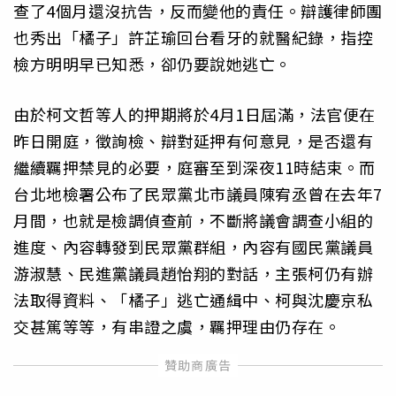
查了4個月還沒抗告，反而變他的責任。辯護律師團
也秀出「橘子」許芷瑜回台看牙的就醫紀錄，指控
檢方明明早已知悉，卻仍要說她逃亡。
由於柯文哲等人的押期將於4月1日屆滿，法官便在
昨日開庭，徵詢檢、辯對延押有何意見，是否還有
繼續羈押禁見的必要，庭審至到深夜11時結束。而
台北地檢署公布了民眾黨北市議員陳宥丞曾在去年7
月間，也就是檢調偵查前，不斷將議會調查小組的
進度、內容轉發到民眾黨群組，內容有國民黨議員
游淑慧、民進黨議員趙怡翔的對話，主張柯仍有辦
法取得資料、「橘子」逃亡通緝中、柯與沈慶京私
交甚篤等等，有串證之虞，羈押理由仍存在。