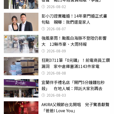
2026-08-02
彭小刀證實離婚！14年豪門婚正式畫
句點 親曝：我們還是家人
2026-08-07
強風豪雨！颱風白海豚不登陸仍影響
大 12縣市豪、大雨特報
2026-08-09
狂刷3711筆「0元購」！前電商員工鑽
漏洞 家中倉庫塞滿1143件家電
2026-08-08
宜蘭伴手禮名店「開門5分鐘麵包秒
殺」 在地人喊：拜託大家別再去
2026-08-03
AKIRA父親節台北開唱 兒子驚喜獻聲
「爸爸I Love You」