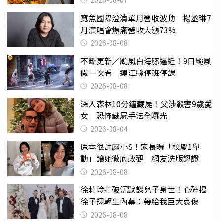
寬魚國際澄清單月營收波動 楊丞琳7
月演唱會爆滿營收大漲73%
2026-08-08
不斷更新／颱風白海豚逼近！9日颱風
假一次看 連江縣停班停課
2026-08-08
深入森林10分鐘藏屍！父涉殺害9歲愛
女 恐怖藏屍手法全曝光
2026-08-04
原本很討厭小S！家長曝「校慶1舉
動」讓她徹底改觀 網友洗版認證
2026-08-08
徐莉玲打破沉默談兒子身世！心碎揭
徐子翔輕生內幕：帶給我巨大哀傷
2026-08-08