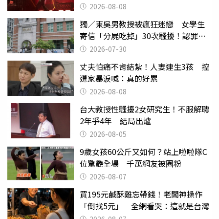
2026-08-08
獨／東吳男教授被瘋狂迷戀 女學生
寄信「分屍吃掉」30次騷擾！認罪免
關
2026-07-30
丈夫怕痛不肯結紮！人妻連生3孩 控
遭家暴淚喊：真的好累
2026-08-08
台大教授性騷擾2女研究生！不服解聘
2年爭4年 結局出爐
2026-08-05
9歲女孩60公斤又如何？站上啦啦隊C
位驚艷全場 千萬網友被圈粉
2026-08-07
買195元鹹酥雞忘帶錢！老闆神操作
「倒找5元」 全網看哭：這就是台灣
2026-08-07