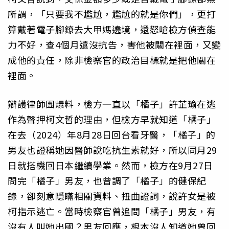
所謂，「只要我不尷尬，尷尬的就是你們」，更打
算戴著電子腳鐐去大甲媽遶境，還怒嗆檢方偵查能
力不好，查4個月還沒抗告，害他被關在裡面，又變
成他的責任，除非檢察官的政治目標就是把他關在
裡面。
辯護律師團爆料，檢方一直以「橘子」許芷瑜在逃
作為聲押柯文哲的理由，但檢方早就知道「橘子」
在去（2024）年8月28日回台看牙醫，「橘子」的
男友也證稱她因醫師說吃抗生素就好，所以同月29
日就搭機回日本繼續學業。然而，檢方在9月27日
問完「橘子」男友，也曾調了「橘子」的健保紀
錄，卻刻意隱瞞相關資料、扭曲證詞，說許女是被
柯指示逃亡。當時檢察官曾追問「橘子」男友，有
沒有人叫她出國？男友回應，根本沒人知道她曾回