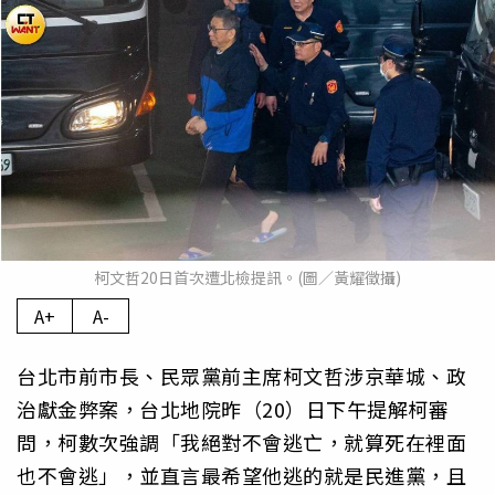
柯文哲20日首次遭北檢提訊。(圖／黃耀徵攝)
A+
A-
台北市前市長、民眾黨前主席柯文哲涉京華城、政
治獻金弊案，台北地院昨（20）日下午提解柯審
問，柯數次強調「我絕對不會逃亡，就算死在裡面
也不會逃」，並直言最希望他逃的就是民進黨，且