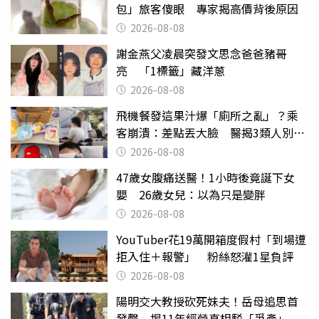
包」旅客傻眼 專家揭高價背後原因
2026-08-08
謝金燕父凌晨突發文思念爸爸豬哥
亮 「1標籤」藏洋蔥
2026-08-08
飛機餐發這果汁爆「廁所之亂」？乘
客崩潰：差點丟大臉 醫揭3類人別亂
喝
2026-08-08
47歲女腹痛送醫！1小時後竟誕下女
嬰 26歲女兒：以為只是變胖
2026-08-08
YouTuber花19萬開箱度假村「到場遭
拒入住＋報警」 粉絲怒灌1星負評
2026-08-08
陽明交大教授砍死妹夫！岳母追思首
發聲 揭11年經營真相駁「爭產」