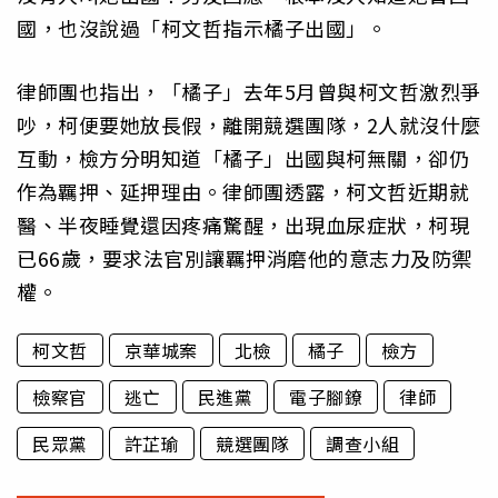
國，也沒說過「柯文哲指示橘子出國」。
律師團也指出，「橘子」去年5月曾與柯文哲激烈爭
吵，柯便要她放長假，離開競選團隊，2人就沒什麼
互動，檢方分明知道「橘子」出國與柯無關，卻仍
作為羈押、延押理由。律師團透露，柯文哲近期就
醫、半夜睡覺還因疼痛驚醒，出現血尿症狀，柯現
已66歲，要求法官別讓羈押消磨他的意志力及防禦
權。
柯文哲
京華城案
北檢
橘子
檢方
檢察官
逃亡
民進黨
電子腳鐐
律師
民眾黨
許芷瑜
競選團隊
調查小組