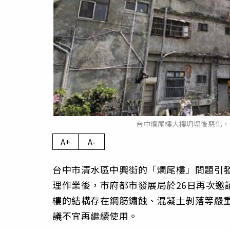
台中爛尾樓大樓坍塌後惡化，
A+
A-
台中市清水區中興街的「爛尾樓」問題引發
理作業後，市府都市發展局於26日再次邀
樓的結構存在鋼筋鏽蝕、混凝土剝落等嚴
議不宜再繼續使用。