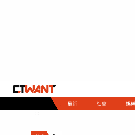
社會首頁
娛樂首頁
財經首頁
政
:::
最新
社會
娛
時事
即時
熱線
:::
直擊
大條
人物
調查
專題
３Ｃ