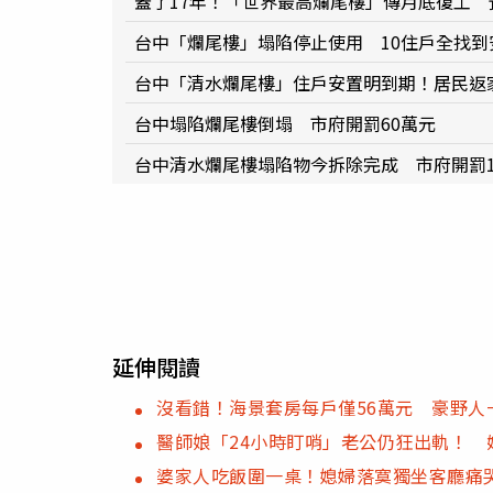
蓋了17年！「世界最高爛尾樓」傳月底復工 預
台中「爛尾樓」塌陷停止使用 10住戶全找到
台中「清水爛尾樓」住戶安置明到期！居民返
台中塌陷爛尾樓倒塌 市府開罰60萬元
台中清水爛尾樓塌陷物今拆除完成 市府開罰1
延伸閱讀
沒看錯！海景套房每戶僅56萬元 豪野人
醫師娘「24小時盯哨」老公仍狂出軌！ 
婆家人吃飯圍一桌！媳婦落寞獨坐客廳痛