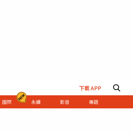
下載 APP
國際
永續
影音
專題