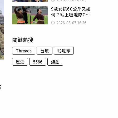
用鮮卑文寫詩？
9歲女孩60公斤又如
何？站上啦啦隊C位
驚艷全場 千萬網
2026-08-07 16:36
友被圈粉
關鍵熱搜
Threads
台玻
啦啦隊
歷史
5566
緯創
清
建