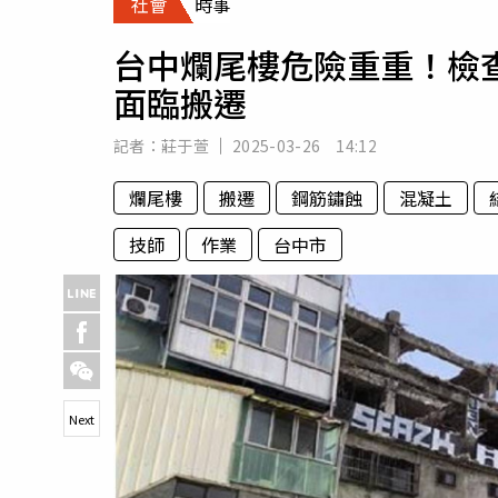
社會
時事
人物
汽車
台中爛尾樓危險重重！檢
專欄
面臨搬遷
房產新勢力
記者：
莊于萱
2025-03-26 14:12
爛尾樓
搬遷
鋼筋鏽蝕
混凝土
技師
作業
台中市
Next