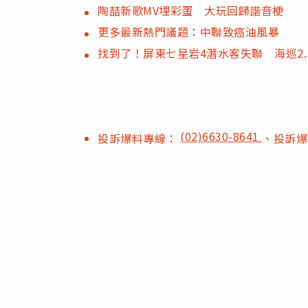
陶喆新歌MV埋彩蛋 大玩回歸諧音梗
更多最新熱門議題：中聯致癌油風暴
找到了！屏東七星岩4潛水客失聯 海巡2
(02)6630-8641
投訴爆料專線：
、投訴