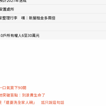
計2027年落成
安置處所
家整理行李 嘆：新屋租金多兩倍
0戶所有權人6至30萬元
一口氣買下90間
她突破盲點：別浪費生命了
哭「還要洗全家人碗」 尪只說這句話