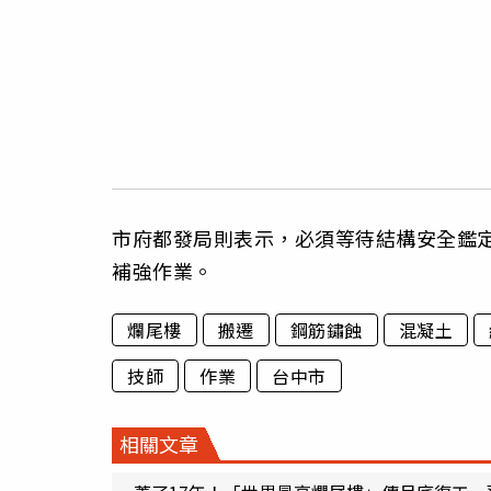
市府都發局則表示，必須等待結構安全鑑
補強作業。
爛尾樓
搬遷
鋼筋鏽蝕
混凝土
技師
作業
台中市
相關文章