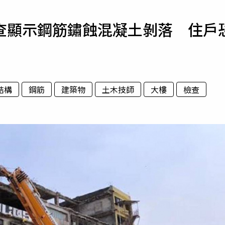
寵物
查顯示鋼筋鏽蝕混凝土剝落 住戶
運勢
運動
梅酒
結構
鋼筋
建築物
土木技師
大樓
檢查