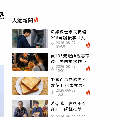
恐
人氣新聞
母親過世當天提領
206萬辦後事「父子
2026-08-07
遭判刑」 律師：
09:55
搶錢先下手是罪
買195元鹹酥雞忘帶
錢！老闆神操作
2026-08-07
「倒找5元」 全網
16:01
看哭：這就是台灣
坐擁百萬存款仍不
敢花！74歲獨居翁
2026-08-07
「1餐只吃1片吐
12:01
司」 半年後暴瘦
嚇壞女兒
苦苓喊「唐朝不存
在」 網紅批瞎編
歷史：李白、杜甫
2026-08-07 07:09