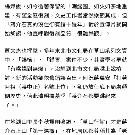
楊燁說，如今循著保留的「測繪圖」如火如荼地重
建，有望全區復刻，文史工作者當然樂觀其成，但
「蔣介石真的沒住御賓館十幾年」對於宣傳片就開
始胡謅，他直呼對復刻品質「很難樂觀」。
蕭文杰也抨擊，多年來北市文化局在草山系列文資
中，「誤植」、「錯置」案件不少，其實學者早就
「有嘴講到無爛」，沒想到北市文化局嘴上說檢
討，新的活動卻依舊錯誤百出，何況蔣萬安「打著
阿祖（蔣中正）名號上位」，卻仍放任底下局處顛
倒歷史，值此清明掃墓季「蔣介石都要跳起來
了。」
在地湖山里長李秋霞則強調，「草山行館」才是蔣
介石上山「第一選擇」，在地居民都尊稱其為「老