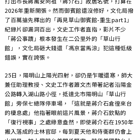
打出市長蔣萬安阿祖「蔣介石」故居名號，打算在
2026年重新開張。然而御賓館還沒修好，文化局撥
了百萬搶先釋出的「再見草山御賓館-重生part1」
紀錄片卻漏洞百出，文史工作者直指，影片不少
「蔣公事蹟」根本發生在二公里外的「草山行
館」，文化局砸大錢還「馮京當馬涼」犯這種低級
錯誤，實在誇張。
25日，陽明山上陽光四射，卻仍是乍暖還寒，師大
兼任助理教授、文史工作者蕭文杰帶著記者沿陽金
公路轉入湖山路小徑，抵達北市陽明山「草山行
館」旁保七總隊停車場，「這就是蔣介石倉徨來台
的棲息處」他指著眼前這片風景，蔣介石欽點的
「復行視事」之處綠意盎然，即使蔣介石在1950年
搬入落成的士林官邸，每到夏天他和侍衛群仍會上