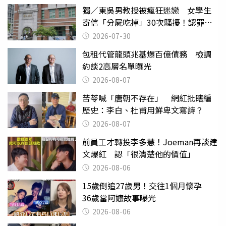
獨／東吳男教授被瘋狂迷戀 女學生
寄信「分屍吃掉」30次騷擾！認罪免
關
2026-07-30
包租代管龍頭兆基爆百億債務 檢調
約談2高層名單曝光
2026-08-07
苦苓喊「唐朝不存在」 網紅批瞎編
歷史：李白、杜甫用鮮卑文寫詩？
2026-08-07
前員工才轉投李多慧！Joeman再談建
文爆紅 認「很清楚他的價值」
2026-08-06
15歲倒追27歲男！交往1個月懷孕
36歲當阿嬤故事曝光
2026-08-06