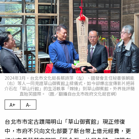
2024年3月，台北市文化局長蔡詩萍（左）、國發會主任秘書張朝能
（右）等人一同見證草山御賓館上樑儀式，如今卻爆出宣傳影片把蔣
介石在「草山行館」的生活軼事「嫁接」到草山御賓館，外界批評簡
直貽笑國際。（圖／翻攝自台北市政府文化局官網）
A+
A-
台北市市定古蹟陽明山「草山御賓館」現正修復
中，市府不只向文化部要了新台幣上億元經費，更