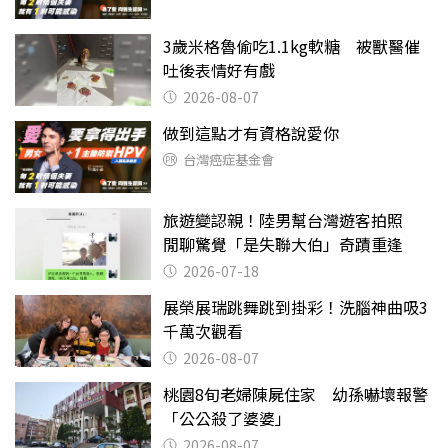
3歲米格魯偷吃1.1kg軟糖 被獸醫催
吐後表情好有戲
2026-08-07
做到這點才有資格說愛你
台灣癌症基金會
旅遊變認親！陸男幫台灣遊客拍照
閒聊驚覺「是失聯大伯」奇蹟重逢
2026-07-18
展榮展瑞跳舞跳到掛彩！洗腦神曲吸3
千萬次觀看
2026-08-07
桃園8旬老婦陳屍住家 幼孫嚇壞報警
「公公殺了婆婆」
2026-08-07