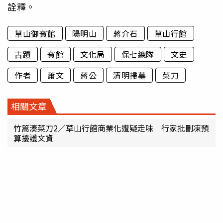
詮釋。
草山御賓館
陽明山
蔣介石
草山行館
古蹟
賓館
文化局
保七總隊
文史
作者
蕭文
蔣公
清明掃墓
菜刀
相關文章
竹篙湊菜刀2／草山行館商業化遭疑走味 行家批刪凍預
算擾護文資