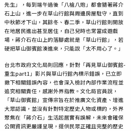
先生」，每到端午過後「八槍八炮」都會隨著蔣介
石上山，進一步在草山行館與周邊房屋駐守，直到
中秋節才下山，其餘冬、春二季，草山行館則開放
在地居民進出甚至居住，自己兒時也常當成遊戲
場，蔣介石在山上的落腳處就是「草山行館」，若
硬把草山御賓館湊進來，只能說「太不用心了。」
台北市政府文化局則回應，針對「再見草山御賓館-
重生part1」影片與草山行館內標示錯誤，已立即
撤下相關錯誤內容，也會深入檢討內部作業流程並
追究相關責任，感謝外界指教。文化局官員說，
「草山御賓館」宣傳宗旨在於推廣文化資產、增進
大眾認識，並沒有針對特定歷史人物或標的，外界
聚焦在「蔣介石」生活起居實有誤解，未來會確保
公開資訊更嚴謹呈現，提供民眾正確且完整的歷史