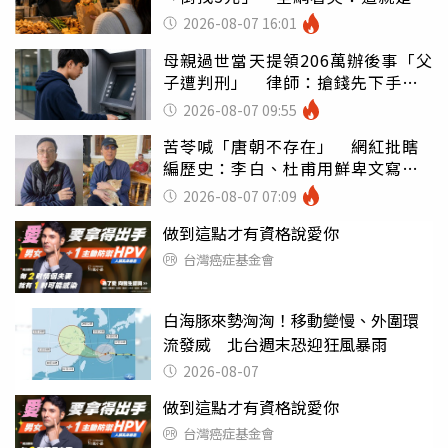
灣
2026-08-07 16:01
母親過世當天提領206萬辦後事「父
子遭判刑」 律師：搶錢先下手是
罪
2026-08-07 09:55
苦苓喊「唐朝不存在」 網紅批瞎
編歷史：李白、杜甫用鮮卑文寫
詩？
2026-08-07 07:09
做到這點才有資格說愛你
台灣癌症基金會
白海豚來勢洶洶！移動變慢、外圍環
流發威 北台週末恐迎狂風暴雨
2026-08-07
做到這點才有資格說愛你
台灣癌症基金會