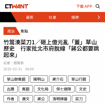
跳至主要內容區塊
下載 APP
最新
社會
娛樂
財經
政治
焦點
竹篙湊菜刀1／砸上億元亂「蓋」草山
歷史 行家批北市府脫線「蔣公都要跳
起來」
記者：
顏瑋辰
2025-03-31 06:00
草山御賓館
陽明山
蔣介石
草山行館
古蹟
賓館
文化局
保七總隊
文史
作者
蕭文
蔣公
清明掃墓
菜刀