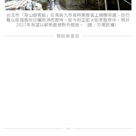
台北市「草山御賓館」在馬英九市長時期曾裝上鋼棚保護，但仍
難以抵擋風吹日曬雨淋而壓垮。如今刻正如火如荼整修中，預計
2027年有望以嶄新面貌對外開放。（圖／方萬民攝）