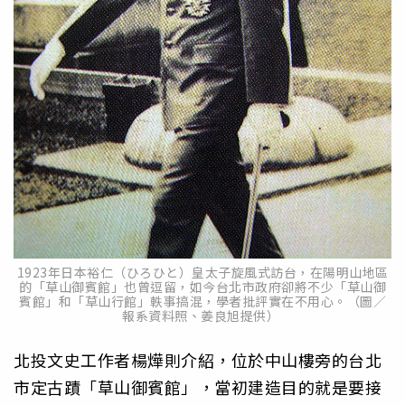
1923年日本裕仁（ひろひと）皇太子旋風式訪台，在陽明山地區
的「草山御賓館」也曾逗留，如今台北市政府卻將不少「草山御
賓館」和「草山行館」軼事搞混，學者批評實在不用心。（圖／
報系資料照、姜良旭提供）
北投文史工作者楊燁則介紹，位於中山樓旁的台北
市定古蹟「草山御賓館」，當初建造目的就是要接