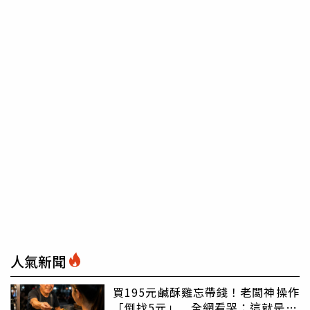
人氣新聞
買195元鹹酥雞忘帶錢！老闆神操作
「倒找5元」 全網看哭：這就是台