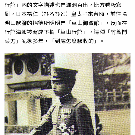
行館」內的文字描述也是漏洞百出，比方看板寫
到，日本裕仁（ひろひと）皇太子來台時，前往陽
明山歇腳的招待所明明是「草山御賓館」，反而在
行館海報被寫成下榻「草山行館」，這種「竹蒿鬥
菜刀」亂象多年，「到底怎麼驗收的」。