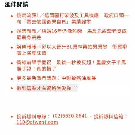
延伸閱讀
俄烏流彈1／這兩國打架波及工具機廠 政府口頭一
句「賣去俄國後果自負」業績歸零
娛樂報報／結婚16年仍像熱戀 馬念先甜牽老婆成
最萌身高差
娛樂報報／邱以太晉升BL男神再拍男男戀 街頭嘟
嘴上演曖昧情
衝線前舉手慶祝 最後一秒被反超！重慶女子半馬
選手認：真的懵了
更多最新熱門議題：中聯致癌油風暴
做到這點才有資格說愛你
PR
(02)6630-8641
投訴爆料專線：
、投訴爆料信箱：
119@ctwant.com