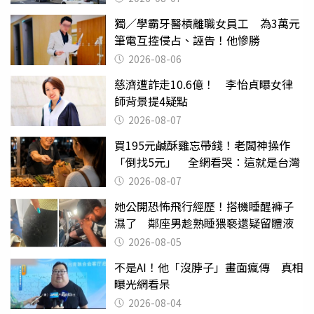
獨／學霸牙醫槓離職女員工 為3萬元
筆電互控侵占、誣告！他慘勝
2026-08-06
慈濟遭詐走10.6億！ 李怡貞曝女律
師背景提4疑點
2026-08-07
買195元鹹酥雞忘帶錢！老闆神操作
「倒找5元」 全網看哭：這就是台灣
2026-08-07
她公開恐怖飛行經歷！搭機睡醒褲子
濕了 鄰座男趁熟睡猥褻還疑留體液
2026-08-05
不是AI！他「沒脖子」畫面瘋傳 真相
曝光網看呆
2026-08-04