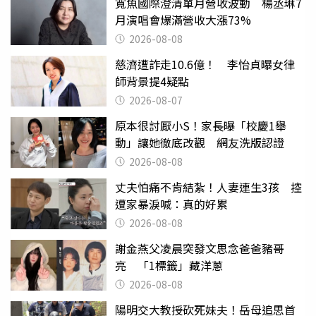
寬魚國際澄清單月營收波動 楊丞琳7
月演唱會爆滿營收大漲73%
2026-08-08
慈濟遭詐走10.6億！ 李怡貞曝女律
師背景提4疑點
2026-08-07
原本很討厭小S！家長曝「校慶1舉
動」讓她徹底改觀 網友洗版認證
2026-08-08
丈夫怕痛不肯結紮！人妻連生3孩 控
遭家暴淚喊：真的好累
2026-08-08
謝金燕父凌晨突發文思念爸爸豬哥
亮 「1標籤」藏洋蔥
2026-08-08
陽明交大教授砍死妹夫！岳母追思首