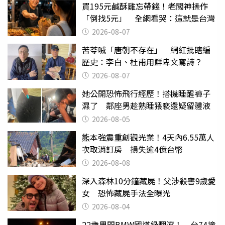
買195元鹹酥雞忘帶錢！老闆神操作
「倒找5元」 全網看哭：這就是台灣
2026-08-07
苦苓喊「唐朝不存在」 網紅批瞎編
歷史：李白、杜甫用鮮卑文寫詩？
2026-08-07
她公開恐怖飛行經歷！搭機睡醒褲子
濕了 鄰座男趁熟睡猥褻還疑留體液
2026-08-05
熊本強震重創觀光業！4天內6.55萬人
次取消訂房 損失逾4億台幣
2026-08-08
深入森林10分鐘藏屍！父涉殺害9歲愛
女 恐怖藏屍手法全曝光
2026-08-04
22歲男開BMW國道級翻滾！ 台74撞