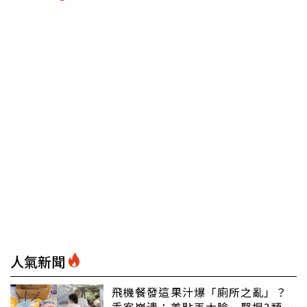
人氣新聞
飛機餐發這果汁爆「廁所之亂」？
乘客崩潰：差點丟大臉 醫揭3類人