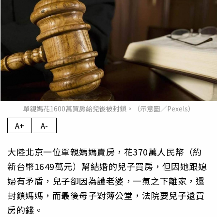
單親媽花1600萬買房給兒後被封鎖。（示意圖／Pexels）
A+
A-
大陸北京一位單親媽媽賣房，花370萬人民幣（約
新台幣1649萬元）幫結婚的兒子買房，但因她跟媳
婦有矛盾，兒子卻因為護老婆，一氣之下離家，還
封鎖媽媽，而最後母子對簿公堂，法院要兒子還買
房的錢。