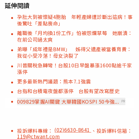
延伸閱讀
孕肚大到被懷疑4胞胎 年輕產婦遭診斷出這病！事
後驚吐「差點喪命」
離職後「月均換1份工作」怕被怨爛草莓 她崩潰：
在前公司過太爽
弟曝「成年禮是BMW」 姊得父遺產被當養育費：
我從小受冷落！母女決裂了
川普關稅急轉彎！台股10日早盤暴漲1600點逾千家
漲停
更多最新熱門議題：熊本7.1強震
台指和台積電夜盤都漲停 台股有望改寫歷史
009829掌握AI關鍵 大華韓國KOSPI 50今強...
PR
(02)6630-8641
投訴爆料專線：
、投訴爆料信箱：
119@ctwant.com