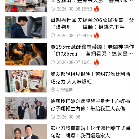
別亂喝
2026-08-08 15:53
母親過世當天提領206萬辦後事「父
子遭判刑」 律師：搶錢先下手是
罪
2026-08-07 09:55
買195元鹹酥雞忘帶錢！老闆神操作
「倒找5元」 全網看哭：這就是台
灣
2026-08-07 16:01
脆友都說相見恨晚！苦甜72%比利時
巧克力 大人味爆紅！
哈根達斯
徐莉玲打破沉默談兒子身世！心碎揭
徐子翔輕生內幕：帶給我巨大哀傷
2026-08-08
彭小刀證實離婚！14年豪門婚正式畫
句點 親曝：我們還是家人