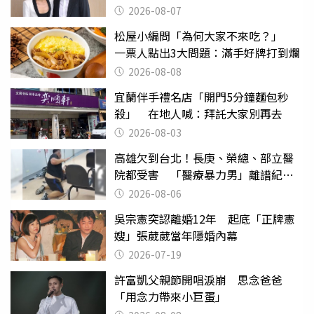
2026-08-07
松屋小編問「為何大家不來吃？」
一票人點出3大問題：滿手好牌打到爛
2026-08-08
宜蘭伴手禮名店「開門5分鐘麵包秒
殺」 在地人喊：拜託大家別再去
2026-08-03
高雄欠到台北！長庚、榮總、部立醫
院都受害 「醫療暴力男」離譜紀錄
曝光
2026-08-06
吳宗憲突認離婚12年 起底「正牌憲
嫂」張葳葳當年隱婚內幕
2026-07-19
許富凱父親節開唱淚崩 思念爸爸
「用念力帶來小巨蛋」