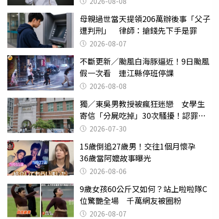
2026-08-08
母親過世當天提領206萬辦後事「父子
遭判刑」 律師：搶錢先下手是罪
2026-08-07
不斷更新／颱風白海豚逼近！9日颱風
假一次看 連江縣停班停課
2026-08-08
獨／東吳男教授被瘋狂迷戀 女學生
寄信「分屍吃掉」30次騷擾！認罪免
關
2026-07-30
15歲倒追27歲男！交往1個月懷孕
36歲當阿嬤故事曝光
2026-08-06
9歲女孩60公斤又如何？站上啦啦隊C
位驚艷全場 千萬網友被圈粉
2026-08-07