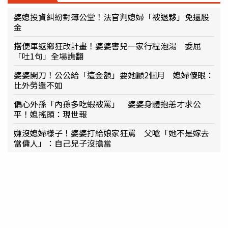
婆媳投資糾紛對簿公堂！法官判媳婦「被退夥」免還股
金
搭便車返鄉狂改計畫！婆婆害兒一家行程泡湯 委屈
「吐1句」全場譙翻
婆婆開刀！公公給「這金額」要她顧2個月 媳婦傻眼：
比外勞還不如
偏心外孫「內孫多吃蝦被罵」 婆婆身體抱恙才求公
平！媳搖頭：現世報
嫌沒媳婦樣子！婆婆打給娘家狂罵 父嗆「她不是嫁去
當傭人」：自己兒子沒擔當