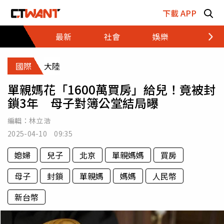
跳至主要內容區塊
下載 APP
最新
社會
娛樂
財經
國際
大陸
單親媽花「1600萬買房」給兒！竟被封
鎖3年 母子對簿公堂結局曝
編輯：
林立浩
2025-04-10 09:35
媳婦
兒子
北京
單親媽媽
買房
母子
封鎖
單親媽
媽媽
人民幣
新台幣