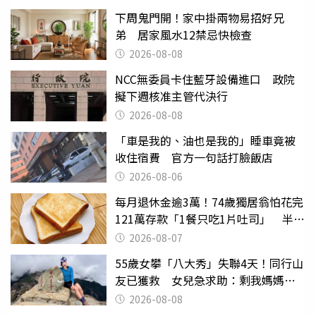
下周鬼門開！家中掛兩物易招好兄
弟 居家風水12禁忌快檢查
2026-08-08
NCC無委員卡住藍牙設備進口 政院
擬下週核准主管代決行
2026-08-08
「車是我的、油也是我的」睡車竟被
收住宿費 官方一句話打臉飯店
2026-08-06
每月退休金逾3萬！74歲獨居翁怕花完
121萬存款「1餐只吃1片吐司」 半年
後暴瘦嚇壞女兒
2026-08-07
55歲女攀「八大秀」失聯4天！同行山
友已獲救 女兒急求助：剩我媽媽還
沒找到
2026-08-08