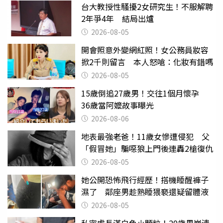
台大教授性騷擾2女研究生！不服解聘
2年爭4年 結局出爐
2026-08-05
開會照意外變網紅照！女公務員妝容
掀2千則留言 本人怒嗆：化妝有錯嗎
2026-08-05
15歲倒追27歲男！交往1個月懷孕
36歲當阿嬤故事曝光
2026-08-06
地表最強老爸！11歲女慘遭侵犯 父
「假冒她」騙噁狼上門後連轟2槍復仇
2026-08-05
她公開恐怖飛行經歷！搭機睡醒褲子
濕了 鄰座男趁熟睡猥褻還疑留體液
2026-08-05
私密處長滿白色小顆粒！20歲男崩潰