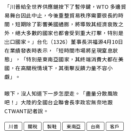
「川普給全世界供應鏈按下了暫停鍵，WTO 多邊貿
易舞台因此中止，今後重整貿易秩序需要很長的時
間，短期除了影響美國通膨，將導致其經濟衰敗之
外，絕大多數的國家也都會受到重大打擊，特別是
岀口國家。」台化（1326）董事長洪福源4月10日
在業績發表時表示，「短時間市場將呈現窒息狀
態」，「特別是東南亞國家，其終端消費大都在美
國，在高關稅情境下，其衝擊反饋力量不容小
覷」。
眼下，沒人知道下一步怎麼走。「盡量分散風險
吧！」大陸的全國台企聯會長李政宏無奈地跟
CTWANT記者說。
川普
關稅
製鞋
東南亞
台商
客戶