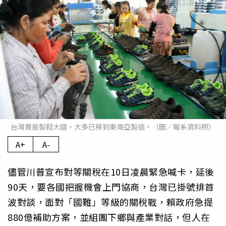
台灣曾是製鞋大國，大多已移到東南亞製造。（圖／報系資料照）
A+
A-
儘管川普宣布對等關稅在10日凌晨緊急喊卡，延後
90天，要各國把握機會上門協商，台灣已掛號排首
波對談，面對「國難」等級的關稅戰，賴政府急提
880億補助方案，並組團下鄉與產業對話，但人在