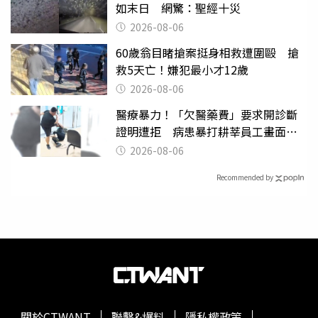
如末日 網驚：聖經十災
2026-08-06
60歲翁目睹搶案挺身相救遭圍毆 搶
救5天亡！嫌犯最小才12歲
2026-08-06
醫療暴力！「欠醫藥費」要求開診斷
證明遭拒 病患暴打耕莘員工畫面曝
光
2026-08-06
Recommended by
關於CTWANT
聯繫&爆料
隱私權政策