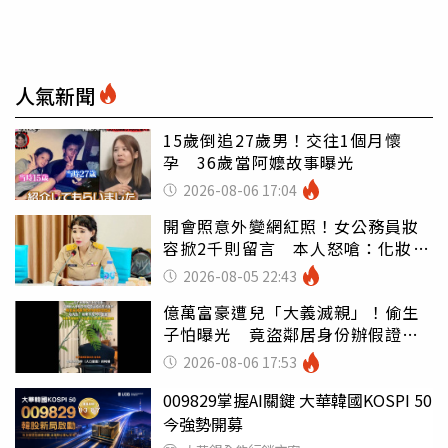
人氣新聞
15歲倒追27歲男！交往1個月懷
孕 36歲當阿嬤故事曝光
2026-08-06 17:04
開會照意外變網紅照！女公務員妝
容掀2千則留言 本人怒嗆：化妝有
錯嗎
2026-08-05 22:43
億萬富豪遭兒「大義滅親」！偷生
子怕曝光 竟盜鄰居身份辦假證落
戶
2026-08-06 17:53
009829掌握AI關鍵 大華韓國KOSPI 50
今強勢開募