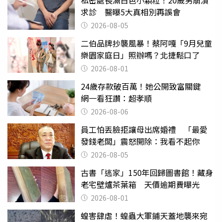
求診 醫曝5大真相別再誤會
2026-08-05
二伯品牌抄襲風暴！蔡阿嘎「9月兒童
樂園家庭日」照辦嗎？北捷鬆口了
2026-08-01
24歲存款破百萬！她公開致富關鍵
網一看狂讚：超孝順
2026-08-06
員工怕丟臉拒讓母出席婚禮 「最愛
發錢老闆」震怒開除：我看不起你
2026-08-05
古書「逃家」150年回歸圖書館！藏身
老宅壁爐茶葉箱 天價逾期費曝光
2026-08-01
蝗害肆虐！蝗蟲大軍鋪天蓋地襲來宛