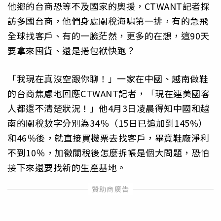
他鄉的台商恐等不及國家的奧援，CTWANT記者採
訪多國台商，他們身處關稅海嘯第一排，有的急飛
全球找客戶、有的一臉茫然，更多的在想，這90天
要拿來囤貨、還是捲包袱快跑？
「我現在真沒空跟你聊！」一家在中國、越南做鞋
的台商焦慮地回應CTWANT記者，「現在連美國客
人都還不清楚狀況！」他4月3日凌晨得知中國和越
南的關稅數字分別為34％（15日已追加到145%）
和46％後，就直接買機票去找客戶，畢竟鞋廠淨利
不到10％，加徵關稅後怎麼拆帳是個大問題，恐怕
接下來還要找新的生產基地。