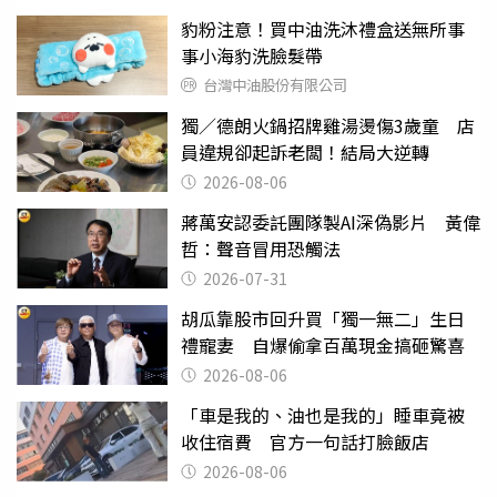
豹粉注意！買中油洗沐禮盒送無所事
事小海豹洗臉髮帶
台灣中油股份有限公司
獨／德朗火鍋招牌雞湯燙傷3歲童 店
員違規卻起訴老闆！結局大逆轉
2026-08-06
蔣萬安認委託團隊製AI深偽影片 黃偉
哲：聲音冒用恐觸法
2026-07-31
胡瓜靠股市回升買「獨一無二」生日
禮寵妻 自爆偷拿百萬現金搞砸驚喜
2026-08-06
「車是我的、油也是我的」睡車竟被
收住宿費 官方一句話打臉飯店
2026-08-06