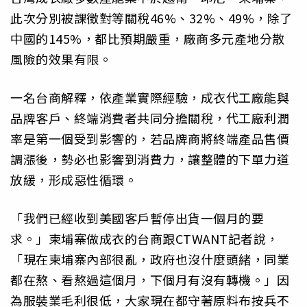
此次分別被課徵對等關稅46%、32%、49%，除了
中國的145%，都比預期嚴重，廠商多元產地分散
風險的效果有限。
一名台商解釋，依產業實際經驗，成衣代工廠能與
品牌客戶、終端消費者共同分擔關稅，代工廠利潤
率是第一個受到影響的，若品牌商將終端產品售價
調漲後，勢必也影響到消費力，讓整體的下單力道
放緩，形成惡性循環。
「我們已經收到美國客戶暫停出貨一個月的要
求。」柬埔寨做成衣的台商跟CTWANT記者說，
「現在柬埔寨內部很亂，政府也沒什麼頭緒，同業
都在熬、看熬過這個月，下個月有沒有轉機。」因
為服裝業毛利很低，大家現在都守著原料布按兵不