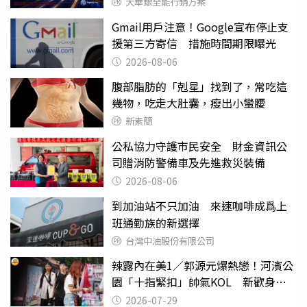
大華銀全能行銷方案
Gmail用戶注意！Google宣布停止支
援第三方寄信 措施時間期限曝光
2026-08-06
腹部脂肪的「剋星」找到了，常吃這
幾物，吃走大肚囊，瘦出小蠻腰
新素簡
公私協力守護市民安全 財金資訊公
司贈消防警備車及先進救災裝備
2026-08-06
到加油站不只加油 來速咖啡成爲上
班通勤族的新選擇
台灣中油股份有限公司
辣露內在美1／郭源元爆熱戀！河濱公
園「十指緊扣」帥氣KOL 新歡身份
曝光
2026-07-29