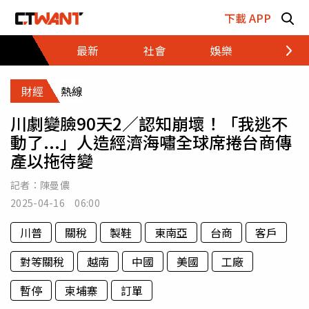
跳至主要內容區塊
下載 APP
最新
社會
娛樂
財經
財經
熱線
川劇變臉90天2／認知崩壞！「我逃不
動了...」人造經濟海嘯全球席捲台商傳
產以拖待變
記者：
陳曼儂
2025-04-16 06:00
川普
關稅
製鞋
東南亞
台商
客戶
對等關稅
越南
中國
美國
工廠
暫停
柬埔寨
訂單