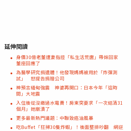
延伸閱讀
身價30億老董遭妻指控「私生活荒唐」帶妹回家
董座回應了
為醫學研究捐遺體！他發現媽媽被用於「炸彈測
試」 怒提告捐贈公司
神預言緬甸強震 神婆再開口：日本今年「這時
間」大地震
入住後從沒繳過水電費！房東突要求「一次結清31
個月」她崩潰了
更多最新熱門議題：中聯致癌油風暴
吃Buffet「狂掃30隻炸蝦」！後面整排吵翻 網逆