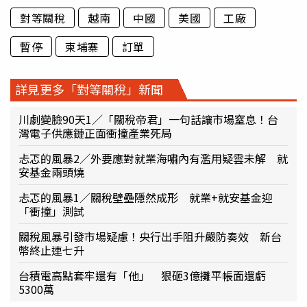
對等關稅
越南
中國
美國
工廠
暫停
柬埔寨
訂單
詳見更多「對等關稅」新聞
川劇變臉90天1／「關稅帝君」一句話讓市場窒息！台
灣電子供應鏈正面衝撞產業死局
忐忑的風暴2／外要應對就業海嘯內有濫用疑雲未解 就
安基金兩頭燒
忐忑的風暴1／關稅壁壘隱然成形 就業+就安基金迎
「衝撞」測試
關稅風暴引發市場疑慮！央行出手阻升嚴防奏效 新台
幣終止連七升
台積電高點套牢還有「他」 狠砸3億攤平帳面還虧
5300萬