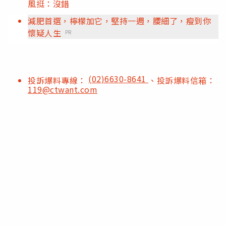
風挺：沒錯
減肥首選，檸檬加它，堅持一週，腰細了，瘦到你
懷疑人生
PR
(02)6630-8641
投訴爆料專線：
、投訴爆料信箱：
119@ctwant.com