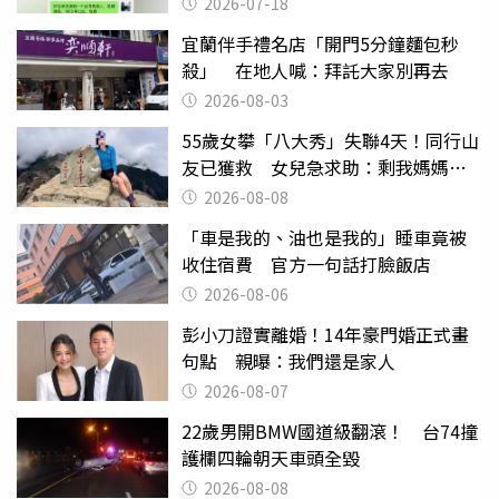
2026-07-18
宜蘭伴手禮名店「開門5分鐘麵包秒
殺」 在地人喊：拜託大家別再去
2026-08-03
55歲女攀「八大秀」失聯4天！同行山
友已獲救 女兒急求助：剩我媽媽還
沒找到
2026-08-08
「車是我的、油也是我的」睡車竟被
收住宿費 官方一句話打臉飯店
2026-08-06
彭小刀證實離婚！14年豪門婚正式畫
句點 親曝：我們還是家人
2026-08-07
22歲男開BMW國道級翻滾！ 台74撞
護欄四輪朝天車頭全毀
2026-08-08