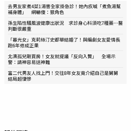
去男友家煮4菜1湯害全家掛急診！她內疚喊「煮魚湯幫
補身體」 網嚇傻：狠角色
孫生陷性騷風波健康出狀況 求診身心科須吃7種藥…醫
判斷很嚴重
「暮光女」克莉絲汀史都華結婚了！與編劇女友愛情長
跑6年修成正果
北漂孤兒剛買房！女友就提議「反向入贅」 全場示
警：請神容易送神難
富二代男友人找上門！交往8年女友竟介紹自己是舅舅
結局超悽慘