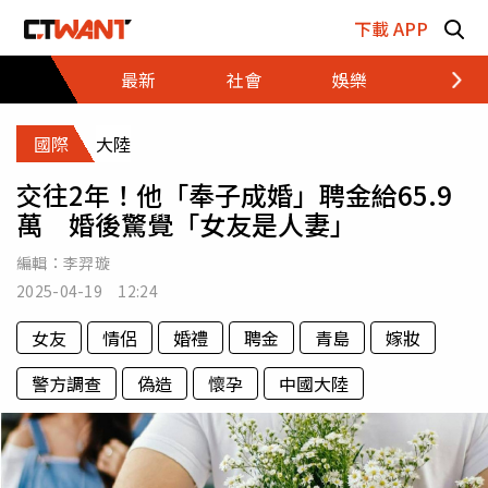
跳至主要內容區塊
下載 APP
最新
社會
娛樂
財經
國際
大陸
交往2年！他「奉子成婚」聘金給65.9
萬 婚後驚覺「女友是人妻」
編輯：
李羿璇
2025-04-19 12:24
女友
情侶
婚禮
聘金
青島
嫁妝
警方調查
偽造
懷孕
中國大陸