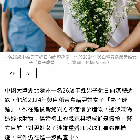
一名26歲申姓男子近日向媒體透露，他於2024年與自稱青島籍尹姓女
子「奉子成婚」。（示意圖／翻攝Pexels）
A+
A-
中國大陸湖北隨州一名26歲申姓男子近日向媒體透
露，他於2024年與自稱青島籍尹姓女子「奉子成
婚」，卻在婚後驚覺對方不僅懷孕造假，還涉嫌偽
造嫁妝財物，連婚禮上的親家與親戚都是假扮。警
方目前已對尹姓女子涉嫌重婚罪採取刑事強制措
施，案件仍在進一步調查中。