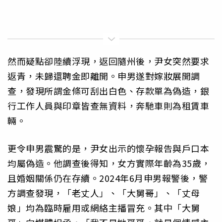
然而疑點卻陸續浮現，返回隨州後，尹女突然要求
返青，未歸還聘金即離開。申男遂對嫁妝展開調
查，發現所謂金條可刮出白色、存款單為偽造，銀
行工作人員與印章皆查無資料，奔馳車則為租賃車
輛。
更令申男震驚的是，尹女出示的懷孕報告與戶口本
均屬偽造。他調查後得知，女方實際年齡為35歲，
且婚姻關係仍在存續。2024年6月申男報警後，警
方調查發現，「老丈人」、「大舅哥」、「丈母
娘」均為臨時雇用或網絡主播冒充。其中「大舅