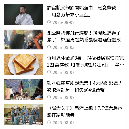
許富凱父親節開唱淚崩 思念爸爸
「用念力帶來小巨蛋」
2026-08-08
她公開恐怖飛行經歷！搭機睡醒褲子
濕了 鄰座男趁熟睡猥褻還疑留體液
2026-08-05
每月退休金逾3萬！74歲獨居翁怕花完
121萬存款「1餐只吃1片吐司」 半年
後暴瘦嚇壞女兒
2026-08-07
熊本強震重創觀光業！4天內6.55萬人
次取消訂房 損失逾4億台幣
2026-08-08
《陽光女子》串流上線！7.7億票房電
影在家就能看
2026-08-07