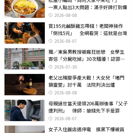
一票人點出3大問題：滿手好牌打到爛
2026-08-08
買195元鹹酥雞忘帶錢！老闆神操作
「倒找5元」 全網看哭：這就是台灣
2026-08-07
獨／東吳男教授被瘋狂迷戀 女學生
寄信「分屍吃掉」30次騷擾！認罪免
關
2026-07-30
老父出殯變爭產大戰！大女兒「堵門
鎖靈堂」討千萬 法院判決出爐
2026-08-08
母親過世當天提領206萬辦後事「父子
遭判刑」 律師：搶錢先下手是罪
2026-08-07
女子入住飯店遇停電 摸黑下樓被員