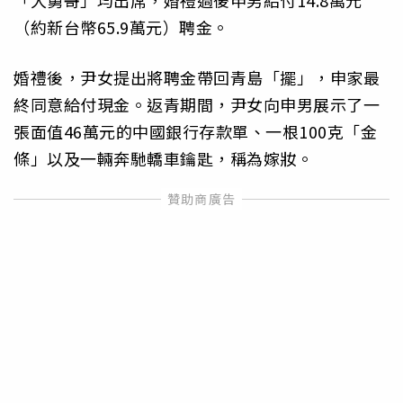
「大舅哥」均出席，婚禮過後申男給付14.8萬元
（約新台幣65.9萬元）聘金。
婚禮後，尹女提出將聘金帶回青島「擺」，申家最
終同意給付現金。返青期間，尹女向申男展示了一
張面值46萬元的中國銀行存款單、一根100克「金
條」以及一輛奔馳轎車鑰匙，稱為嫁妝。