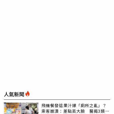
人氣新聞
飛機餐發這果汁爆「廁所之亂」？
乘客崩潰：差點丟大臉 醫揭3類人