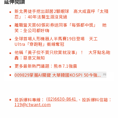
延伸閱讀
新北男徒手挖出鄰居2顆眼球 高大成直呼「太殘
忍」：40年法醫生涯沒見過
離職當天買60張彩券送同事「每張都中獎」 她
笑：全公司都好嗨
全球首場人形機器人半馬賽19日登場 天工
Ultra「穿跑鞋」衝線奪冠
他稱「黃子佼不買只欣賞就沒事」！ 大牙點名砲
轟：惡意又無知
更多最新熱門議題：熊本7.1強震
009829掌握AI關鍵 大華韓國KOSPI 50今強...
PR
(02)6630-8641
投訴爆料專線：
、投訴爆料信箱：
119@ctwant.com