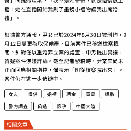
哥」向媒體坦承，「我不是她哥哥，就是個情感主
播，她在直播間給我刷了墨鏡小禮物讓我出席婚
禮」。
根據警方通報，尹女已於2024年8月30日被刑拘，9
月12日變更為取保候審，目前案件已移送檢察機
關。針對僅以重婚罪立案的處置，申男提出異議，
質疑案件涉嫌詐騙。截至記者發稿時，尹某某尚未
正面回應相關指控，僅表示「剛從檢察院出來」。
案件仍在進一步偵辦中。
女友
情侶
婚禮
聘金
青島
嫁妝
警方調查
偽造
懷孕
中國大陸
相關文章