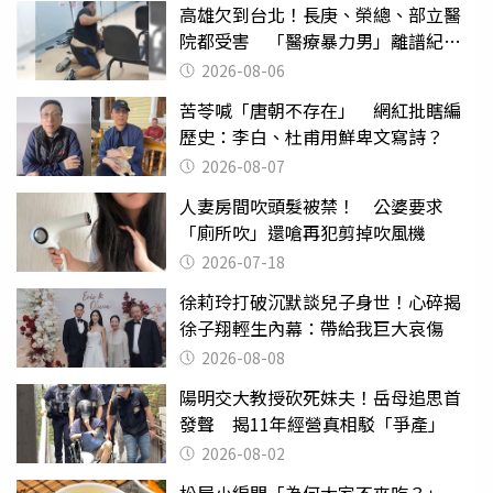
高雄欠到台北！長庚、榮總、部立醫
院都受害 「醫療暴力男」離譜紀錄
曝光
2026-08-06
苦苓喊「唐朝不存在」 網紅批瞎編
歷史：李白、杜甫用鮮卑文寫詩？
2026-08-07
人妻房間吹頭髮被禁！ 公婆要求
「廁所吹」還嗆再犯剪掉吹風機
2026-07-18
徐莉玲打破沉默談兒子身世！心碎揭
徐子翔輕生內幕：帶給我巨大哀傷
2026-08-08
陽明交大教授砍死妹夫！岳母追思首
發聲 揭11年經營真相駁「爭產」
2026-08-02
松屋小編問「為何大家不來吃？」