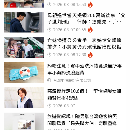
別亂喝
2026-08-08 15:53
母親過世當天提領206萬辦後事「父
子遭判刑」 律師：搶錢先下手是
罪
2026-08-07 09:55
亡妹慘遭公公毒手 表姊憶父親節
前夕：小舅舅仍到殯儀館陪她說話
2026-08-08 12:30
豹粉注意！買中油洗沐禮盒送無所事
事小海豹洗臉髮帶
台灣中油股份有限公司
慈濟遭詐走10.6億！ 李怡貞曝女律
師背景提4疑點
2026-08-07
旅遊變認親！陸男幫台灣遊客拍照
閒聊驚覺「是失聯大伯」奇蹟重逢