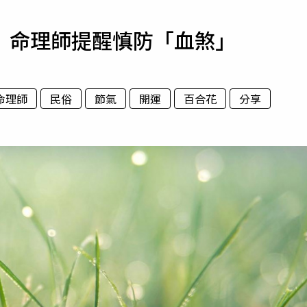
寵物
 命理師提醒慎防「血煞」
運勢
運動
梅酒
命理師
民俗
節氣
開運
百合花
分享