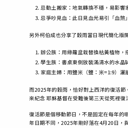
忌動土搬家：地氣轉換不穩，易影響
忌爭吵見血：此日見血光易引「血煞
另外柯伯成也分享了穀雨當日現代簡化版
辦公族：用綠蘿盆栽替換枯黃植物，
學生族：書桌東側放裝滿清水的水晶
家庭主婦：用鹽米（鹽：米=1:9）
而2025年的穀雨，恰好對上西洋的復活
來紀念 耶穌基督在受難後第三天從死裡復
復活節是個移動節日，不是固定在每年的
年日期不同，2025年剛好落在4月20日