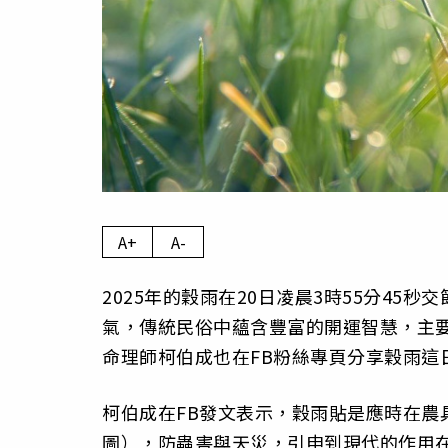
A+
A-
2025年的穀雨在20日凌晨3時55分45
氣，傳統民俗中蘊含豐富的開運智慧，主
命理師柯伯成也在FB粉絲專頁分享穀雨這
柯伯成在FB發文表示，穀雨貼是應時在農
圖），防蟲害與天災，引申到現代的作用