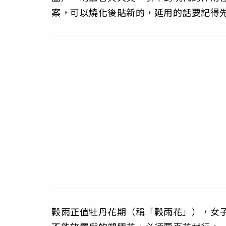
案，可以燒化後貼新的，延用的話要記得
穀雨正值牡丹花期（稱「穀雨花」），女