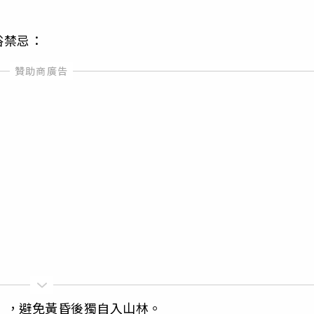
俗禁忌：
」，避免黃昏後獨自入山林。