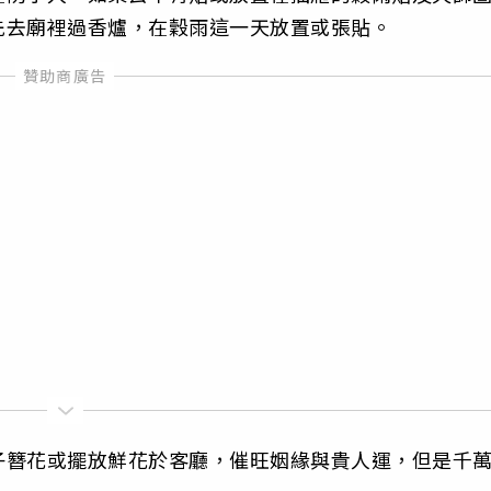
先去廟裡過香爐，在穀雨這一天放置或張貼。
子簪花或擺放鮮花於客廳，催旺姻緣與貴人運，但是千