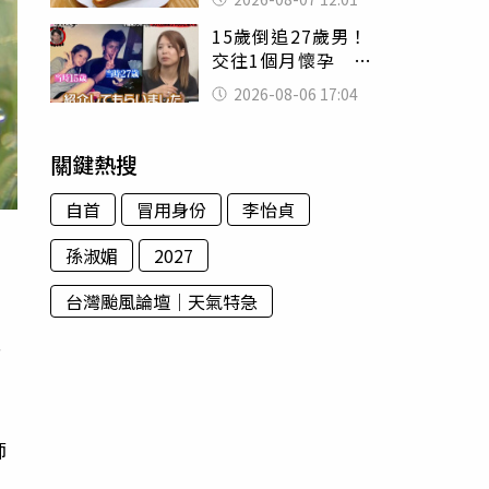
司」 半年後暴瘦
15歲倒追27歲男！
嚇壞女兒
交往1個月懷孕 36
歲當阿嬤故事曝光
2026-08-06 17:04
關鍵熱搜
自首
冒用身份
李怡貞
孫淑媚
2027
台灣颱風論壇｜天氣特急
而
師
圖