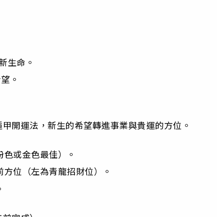
與新生命。
希望。
遁甲開運法，新生的希望轉進事業與貴運的方位。
粉色或金色最佳）。
前方位（左為青龍招財位）。
。