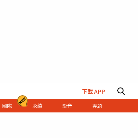
下載 APP
國際
永續
影音
專題