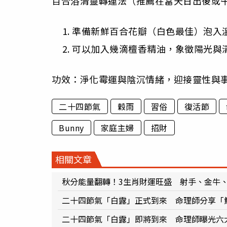
百合浴清靈轉運法（推薦在當天日出後或
準備新鮮百合花瓣（白色最佳）泡入
可以加入幾滴檀香精油，象徵陽光與
功效：淨化霉運與陰沉情緒，迎接靈性與
二十四節氣
穀雨
習俗
復活節
Bunny
家庭主婦
招財
相關文章
秋分能量翻轉！3生肖財運旺盛 射手、金牛
二十四節氣「白露」正式到來 命理師分享「
二十四節氣「白露」即將到來 命理師曝光六