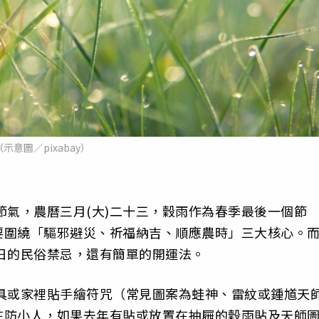
（示意圖／pixabay）
秒交節氣，農曆三月(大)二十三，穀雨作為春季最後一個節
要圍繞「驅邪避災、祈福納吉、順應農時」三大核心。
日的民俗禁忌，還有簡單的開運法。
具或家裡貼手繪符咒（常見圖案為蛙神、雷紋或鍾馗天
在防小人，如果去年有貼或放置在抽屜的穀雨貼及天師