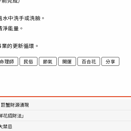
午前完成）
溫水中洗手或洗臉。
清淨能量。
事業的更新循環。
命理師
民俗
節氣
開運
百合花
分享
、巨蟹財源湧現
鮮花招財法」
大禁忌