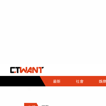
社會首頁
娛樂首頁
財經首頁
政
:::
最新
社會
娛
時事
即時
熱線
:::
直擊
大條
人物
調查
專題
３Ｃ