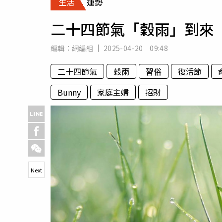
生活
運勢
人物
汽車
二十四節氣「穀雨」到來
專欄
房產新勢力
編輯：
網編組
2025-04-20 09:48
二十四節氣
穀雨
習俗
復活節
Bunny
家庭主婦
招財
Next