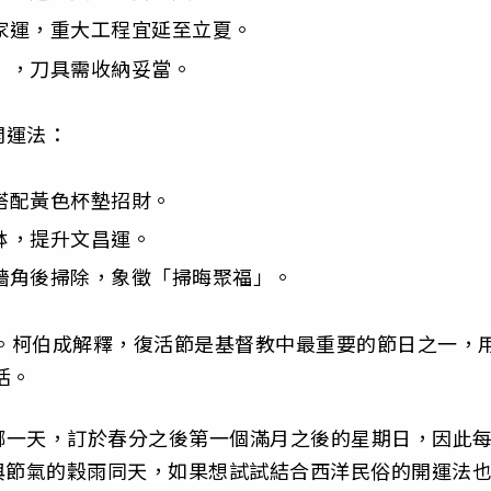
家運，重大工程宜延至立夏。
」，刀具需收納妥當。
開運法：
搭配黃色杯墊招財。
缽，提升文昌運。
灑牆角後掃除，象徵「掃晦聚福」。
節。柯伯成解釋，復活節是基督教中最重要的節日之一，
活。
哪一天，訂於春分之後第一個滿月之後的星期日，因此
，與節氣的穀雨同天，如果想試試結合西洋民俗的開運法