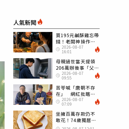
人氣新聞
買195元鹹酥雞忘帶
錢！老闆神操作
2026-08-07
「倒找5元」 全網
16:01
看哭：這就是台灣
母親過世當天提領
206萬辦後事「父子
2026-08-07
遭判刑」 律師：
09:55
搶錢先下手是罪
苦苓喊「唐朝不存
在」 網紅批瞎編
2026-08-07
歷史：李白、杜甫
07:09
用鮮卑文寫詩？
坐擁百萬存款仍不
敢花！74歲獨居翁
「1餐只吃1片吐
2026-08-07 12:01