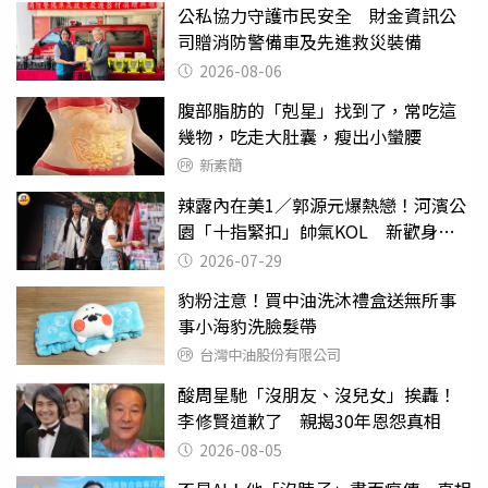
公私協力守護市民安全 財金資訊公
司贈消防警備車及先進救災裝備
2026-08-06
腹部脂肪的「剋星」找到了，常吃這
幾物，吃走大肚囊，瘦出小蠻腰
新素簡
辣露內在美1／郭源元爆熱戀！河濱公
園「十指緊扣」帥氣KOL 新歡身份
曝光
2026-07-29
豹粉注意！買中油洗沐禮盒送無所事
事小海豹洗臉髮帶
台灣中油股份有限公司
酸周星馳「沒朋友、沒兒女」挨轟！
李修賢道歉了 親揭30年恩怨真相
2026-08-05