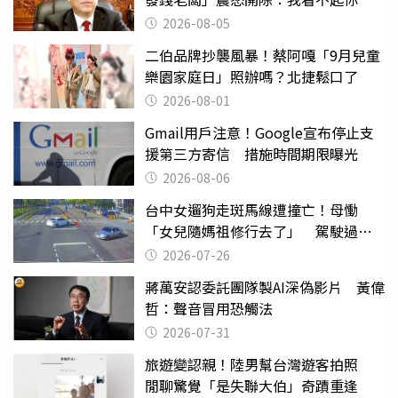
2026-08-05
二伯品牌抄襲風暴！蔡阿嘎「9月兒童
樂園家庭日」照辦嗎？北捷鬆口了
2026-08-01
Gmail用戶注意！Google宣布停止支
援第三方寄信 措施時間期限曝光
2026-08-06
台中女遛狗走斑馬線遭撞亡！母慟
「女兒隨媽祖修行去了」 駕駛過失
致死判9月
2026-07-26
蔣萬安認委託團隊製AI深偽影片 黃偉
哲：聲音冒用恐觸法
2026-07-31
旅遊變認親！陸男幫台灣遊客拍照
閒聊驚覺「是失聯大伯」奇蹟重逢