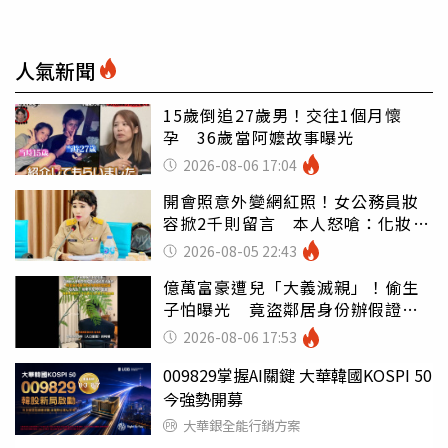
人氣新聞
15歲倒追27歲男！交往1個月懷
孕 36歲當阿嬤故事曝光
2026-08-06 17:04
開會照意外變網紅照！女公務員妝
容掀2千則留言 本人怒嗆：化妝有
錯嗎
2026-08-05 22:43
億萬富豪遭兒「大義滅親」！偷生
子怕曝光 竟盜鄰居身份辦假證落
戶
2026-08-06 17:53
009829掌握AI關鍵 大華韓國KOSPI 50
今強勢開募
大華銀全能行銷方案