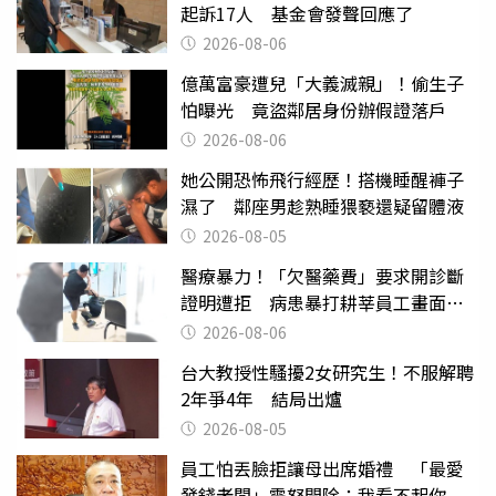
起訴17人 基金會發聲回應了
2026-08-06
億萬富豪遭兒「大義滅親」！偷生子
怕曝光 竟盜鄰居身份辦假證落戶
2026-08-06
她公開恐怖飛行經歷！搭機睡醒褲子
濕了 鄰座男趁熟睡猥褻還疑留體液
2026-08-05
醫療暴力！「欠醫藥費」要求開診斷
證明遭拒 病患暴打耕莘員工畫面曝
光
2026-08-06
台大教授性騷擾2女研究生！不服解聘
2年爭4年 結局出爐
2026-08-05
員工怕丟臉拒讓母出席婚禮 「最愛
發錢老闆」震怒開除：我看不起你