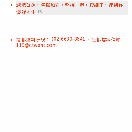
減肥首選，檸檬加它，堅持一週，腰細了，瘦到你
懷疑人生
PR
(02)6630-8641
投訴爆料專線：
、投訴爆料信箱：
119@ctwant.com