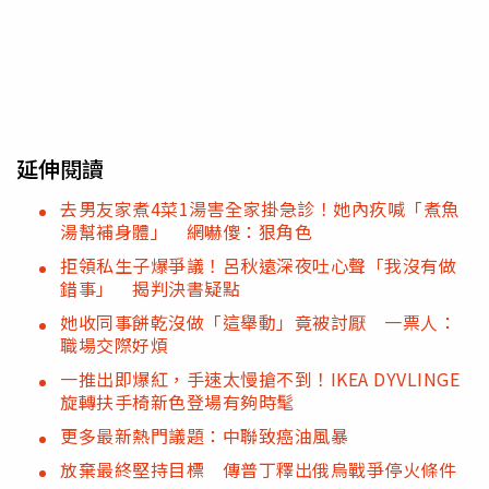
延伸閱讀
去男友家煮4菜1湯害全家掛急診！她內疚喊「煮魚
湯幫補身體」 網嚇傻：狠角色
拒領私生子爆爭議！呂秋遠深夜吐心聲「我沒有做
錯事」 揭判決書疑點
她收同事餅乾沒做「這舉動」竟被討厭 一票人：
職場交際好煩
一推出即爆紅，手速太慢搶不到！IKEA DYVLINGE
旋轉扶手椅新色登場有夠時髦
更多最新熱門議題：中聯致癌油風暴
放棄最終堅持目標 傳普丁釋出俄烏戰爭停火條件