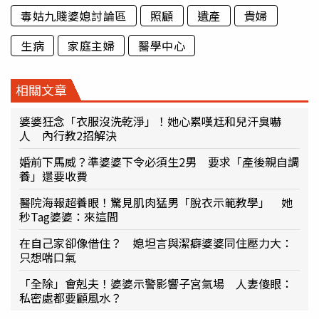
毒姑九賤婆媳討論區
照顧
遺產
貴婦
生病
家庭主婦
醫學中心
相關文章
婆婆狂念「衣服沒洗乾淨」！她心累嘆尪和兒汗臭嚇
人 內行教2招解決
婚前下馬威？準婆婆下令必須生2男 要求「產後親自調
養」還要收費
醫院海報超養眼！驚見肌肉猛男「脫衣示範教學」 她
秒Tag婆婆：來這間
在自己家卻像借住？ 媳坦言與潔癖婆婆同住壓力大：
只想喘口氣
「全除」會剋夫！婆婆示警影響子宮氣場 人妻傻眼：
私密處都要顧風水？