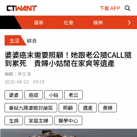
跳至主要內容區塊
下載 APP
最新
社會
娛樂
財經
生活
綜合
婆婆癌末需要照顧！她跟老公隨CALL隨
到累死 貴婦小姑閒在家爽等遺產
編輯：
林立浩
2025-04-23 09:19
婆婆
癌症
小姑
老公
毒姑九賤婆媳討論區
照顧
遺產
貴婦
生病
家庭主婦
醫學中心