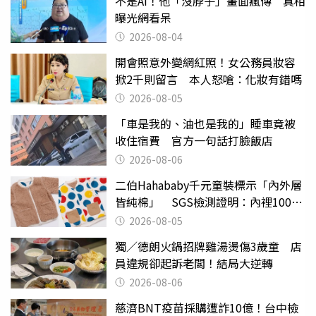
不是AI！他「沒脖子」畫面瘋傳 真相
曝光網看呆
2026-08-04
開會照意外變網紅照！女公務員妝容
掀2千則留言 本人怒嗆：化妝有錯嗎
2026-08-05
「車是我的、油也是我的」睡車竟被
收住宿費 官方一句話打臉飯店
2026-08-06
二伯Hahababy千元童裝標示「內外層
皆純棉」 SGS檢測證明：內裡100%
聚酯纖維
2026-08-05
獨／德朗火鍋招牌雞湯燙傷3歲童 店
員違規卻起訴老闆！結局大逆轉
2026-08-06
慈濟BNT疫苗採購遭詐10億！台中檢