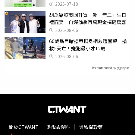
2026-07-18
胡瓜靠股市回升買「獨一無二」生日
禮寵妻 自爆偷拿百萬現金搞砸驚喜
2026-08-06
60歲翁目睹搶案挺身相救遭圍毆 搶
救5天亡！嫌犯最小才12歲
2026-08-06
Recommended by
關於CTWANT
聯繫&爆料
隱私權政策