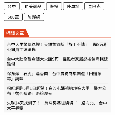
台中
勤美誠品
墜樓
停車場
星巴克
500萬
防護網
相關文章
台中大里驚傳氣爆！天然氣管線「施工不慎」 釀8瓦斯
公司員工燒燙傷
台中大肚全聯倉儲大火釀9死 罹難者家屬怒控包商拖延
賠償
保育類「石虎」淪香肉！台中賣狗肉集團還「附贈蔥
蒜」調味
粉紅超跑5月1日起駕！白沙屯媽祖遶境進大甲 警方公
布「替代道路」路線曝光
失聯14天找到了！ 戽斗男媽祖繞境「一路向北」 台中
太平尋獲