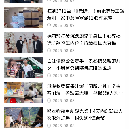
2026-08-07
狂刷3711筆「0元購」！前電商員工鑽
漏洞 家中倉庫塞滿1143件家電
2026-08-08
徐莉玲打破沉默談兒子身世！心碎揭
徐子翔輕生內幕：帶給我巨大哀傷
2026-08-08
亡妹慘遭公公毒手 表姊憶父親節前
夕：小舅舅仍到殯儀館陪她說話
2026-08-08
飛機餐發這果汁爆「廁所之亂」？乘
客崩潰：差點丟大臉 醫揭3類人別亂
喝
2026-08-08
熊本強震重創觀光業！4天內6.55萬人
次取消訂房 損失逾4億台幣
2026-08-08