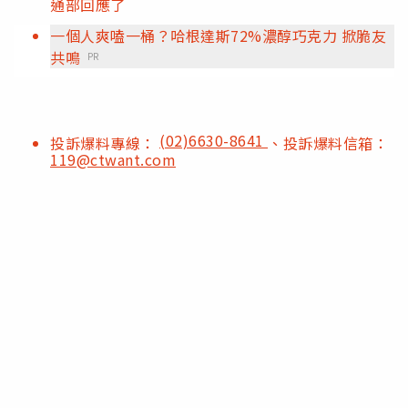
通部回應了
一個人爽嗑一桶？哈根達斯72%濃醇巧克力 掀脆友
共鳴
PR
(02)6630-8641
投訴爆料專線：
、投訴爆料信箱：
119@ctwant.com