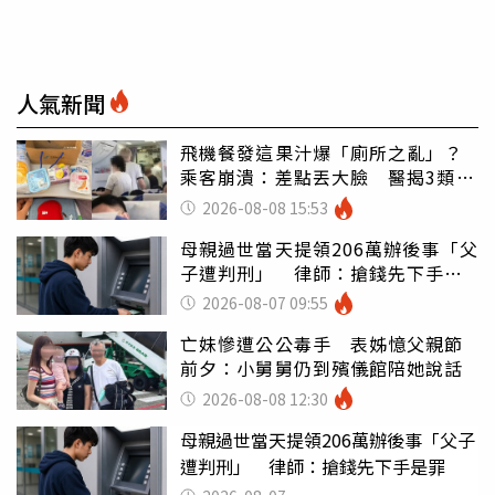
人氣新聞
飛機餐發這果汁爆「廁所之亂」？
乘客崩潰：差點丟大臉 醫揭3類人
別亂喝
2026-08-08 15:53
母親過世當天提領206萬辦後事「父
子遭判刑」 律師：搶錢先下手是
罪
2026-08-07 09:55
亡妹慘遭公公毒手 表姊憶父親節
前夕：小舅舅仍到殯儀館陪她說話
2026-08-08 12:30
母親過世當天提領206萬辦後事「父子
遭判刑」 律師：搶錢先下手是罪