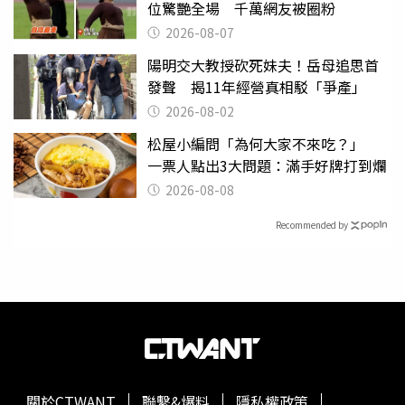
位驚艷全場 千萬網友被圈粉
2026-08-07
陽明交大教授砍死妹夫！岳母追思首
發聲 揭11年經營真相駁「爭產」
2026-08-02
松屋小編問「為何大家不來吃？」
一票人點出3大問題：滿手好牌打到爛
2026-08-08
Recommended by
關於CTWANT
聯繫&爆料
隱私權政策