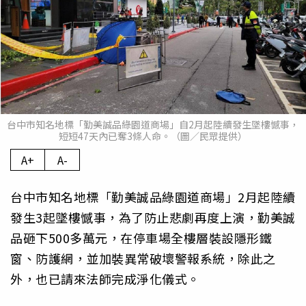
台中市知名地標「勤美誠品綠園道商場」自2月起陸續發生墜樓憾事，
短短47天內已奪3條人命。（圖／民眾提供）
A+
A-
台中市知名地標「勤美誠品綠園道商場」2月起陸續
發生3起墜樓憾事，為了防止悲劇再度上演，勤美誠
品砸下500多萬元，在停車場全樓層裝設隱形鐵
窗、防護網，並加裝異常破壞警報系統，除此之
外，也已請來法師完成淨化儀式。