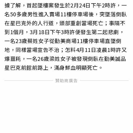
據了解，首起墜樓案發生於2月24日下午2時許，一
名50多歲男性進入賣場11樓停車場後，突墜落倒臥
在星巴克外的人行道，頭部重創當場死亡；事隔不
到1個月，3月18日下午3時許便發生第二起悲劇，
一名23歲蔡姓女子從勤美商場11樓停車場直墜倒
地，同樣當場宣告不治；怎料4月11日凌晨1時許又
爆噩耗，一名26歲梁姓女子被發現倒臥在勤美誠品
星巴克前館前路上，滿身鮮血明顯死亡。