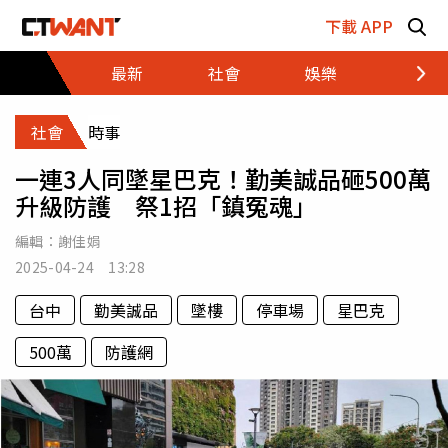
跳至主要內容區塊
下載 APP
最新
社會
娛樂
財經
社會
時事
一連3人同墜星巴克！勤美誠品砸500萬
升級防護 祭1招「鎮冤魂」
編輯：
謝佳娟
2025-04-24 13:28
台中
勤美誠品
墜樓
停車場
星巴克
500萬
防護網