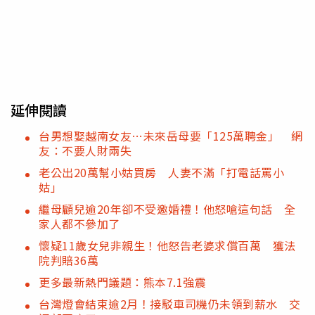
延伸閱讀
台男想娶越南女友…未來岳母要「125萬聘金」 網
友：不要人財兩失
老公出20萬幫小姑買房 人妻不滿「打電話罵小
姑」
繼母顧兒逾20年卻不受邀婚禮！他怒嗆這句話 全
家人都不參加了
懷疑11歲女兒非親生！他怒告老婆求償百萬 獲法
院判賠36萬
更多最新熱門議題：熊本7.1強震
台灣燈會結束逾2月！接駁車司機仍未領到薪水 交