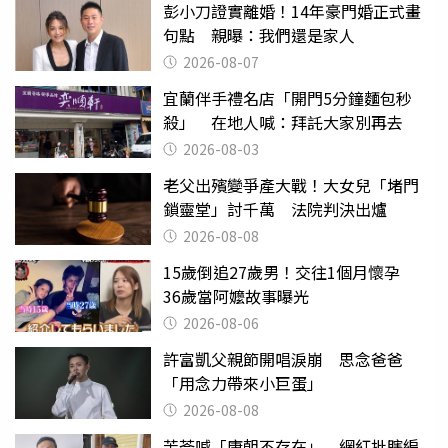
彭小刀證實離婚！14年豪門婚正式畫
句點 親曝：我們還是家人
2026-08-07
宜蘭伴手禮名店「開門5分鐘麵包秒
殺」 在地人喊：拜託大家別再去
2026-08-03
老父出殯變爭產大戰！大女兒「堵門
鎖靈堂」討千萬 法院判決出爐
2026-08-08
15歲倒追27歲男！交往1個月懷孕
36歲當阿嬤故事曝光
2026-08-06
許富凱父親節開唱淚崩 思念爸爸
「用念力帶來小巨蛋」
2026-08-08
苦苓喊「唐朝不存在」 網紅批瞎編