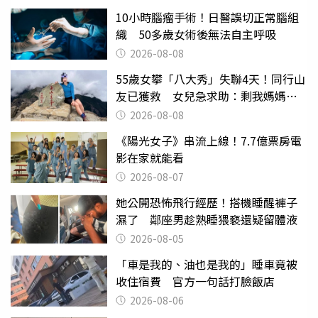
10小時腦瘤手術！日醫誤切正常腦組
織 50多歲女術後無法自主呼吸
2026-08-08
55歲女攀「八大秀」失聯4天！同行山
友已獲救 女兒急求助：剩我媽媽還
沒找到
2026-08-08
《陽光女子》串流上線！7.7億票房電
影在家就能看
2026-08-07
她公開恐怖飛行經歷！搭機睡醒褲子
濕了 鄰座男趁熟睡猥褻還疑留體液
2026-08-05
「車是我的、油也是我的」睡車竟被
收住宿費 官方一句話打臉飯店
2026-08-06