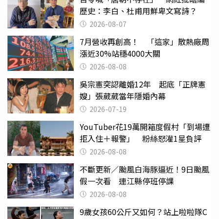
歷史：李白、杜甫用鮮卑文寫詩？
2026-08-07
7月營收再創高！ 「這家」散熱廠周
漲近30%站穩4000大關
2026-08-08
吳宗憲突認離婚12年 起底「正牌憲
嫂」張葳葳當年隱婚內幕
2026-07-19
YouTuber花19萬開箱度假村「到場遭
拒入住＋報警」 粉絲怒灌1星負評
2026-08-08
不斷更新／颱風白海豚逼近！9日颱風
假一次看 連江縣停班停課
2026-08-08
9歲女孩60公斤又如何？站上啦啦隊C