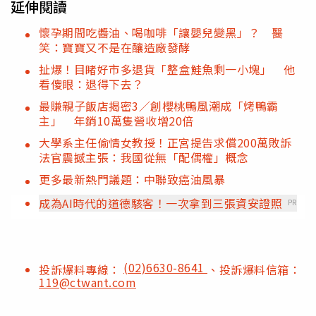
延伸閱讀
懷孕期間吃醬油、喝咖啡「讓嬰兒變黑」？ 醫
笑：寶寶又不是在釀造廠發酵
扯爆！目睹好市多退貨「整盒鮭魚剩一小塊」 他
看傻眼：退得下去？
最賺親子飯店揭密3／創櫻桃鴨風潮成「烤鴨霸
主」 年銷10萬隻營收增20倍
大學系主任偷情女教授！正宮提告求償200萬敗訴
法官震撼主張：我國從無「配偶權」概念
更多最新熱門議題：中聯致癌油風暴
成為AI時代的道德駭客！一次拿到三張資安證照
PR
(02)6630-8641
投訴爆料專線：
、投訴爆料信箱：
119@ctwant.com