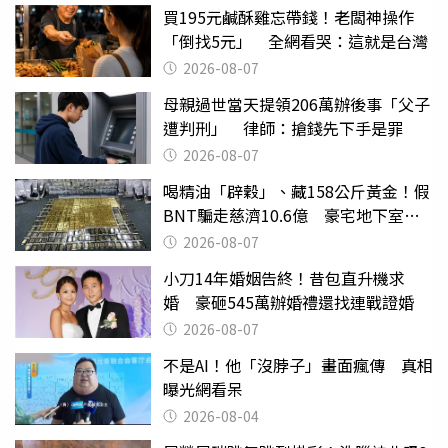
買195元鹹酥雞忘帶錢！老闆神操作
「倒找5元」 全網看哭：這就是台灣
2026-08-07
母親過世當天提領206萬辦後事「父子
遭判刑」 律師：搶錢先下手是罪
2026-08-07
喝精油「辟穀」、藏158公斤黃金！假
BNT騙走慈濟10.6億 豪宅地下室竟
挖出乾鮑金庫
2026-08-07
小刀14年婚姻告終！昔包直升機求
婚 豪砸545萬辦婚禮還找連戰證婚
2026-08-07
不是AI！他「沒脖子」畫面瘋傳 真相
曝光網看呆
2026-08-04