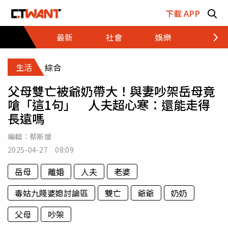
跳至主要內容區塊
下載 APP
最新
社會
娛樂
財經
生活
綜合
父母雙亡被爺奶帶大！與妻吵架岳母竟
嗆「這1句」 人夫超心寒：還能走得
長遠嗎
編輯：
蔡斯媛
2025-04-27 08:09
岳母
離婚
人夫
老婆
毒姑九賤婆媳討論區
雙亡
爺爺
奶奶
父母
吵架