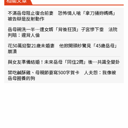
相關文章
不滿岳母阻止復合前妻 恐怖情人嗆「拿刀捅妳媽媽」
被告辯是反射動作
岳母碗洗一半…遭女婿「背後狂頂」子宮慘下垂 法院
判賠：違背人倫
花50萬迎娶21歲未婚妻 他掀開頭紗驚見「45歲岳母」
崩潰
與女友準備結婚！未來岳母「同住2周」後…共識全變卦
禁吃鹹酥雞、母親節要寫500字賀卡 人夫怨：我像被
岳母圈養的狗