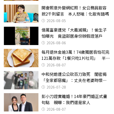
開會照意外變網紅照！女公務員妝容
掀2千則留言 本人怒嗆：化妝有錯嗎
2026-08-05
億萬富豪遭兒「大義滅親」！偷生子
怕曝光 竟盜鄰居身份辦假證落戶
2026-08-06
每月退休金逾3萬！74歲獨居翁怕花完
121萬存款「1餐只吃1片吐司」 半年
後暴瘦嚇壞女兒
2026-08-07
中和兒媳遭公公砍百刀致死 閨密揭
「全家都惡魔」：丈夫在老婆時懷孕
摔東西
2026-07-28
彭小刀證實離婚！14年豪門婚正式畫
句點 親曝：我們還是家人
2026-08-07