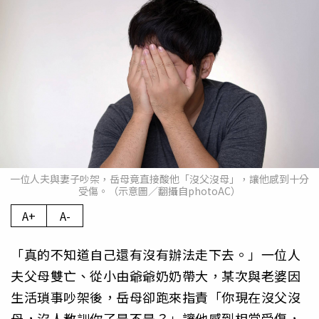
一位人夫與妻子吵架，岳母竟直接酸他「沒父沒母」，讓他感到十分
受傷。（示意圖／翻攝自photoAC）
A+
A-
「真的不知道自己還有沒有辦法走下去。」一位人
夫父母雙亡、從小由爺爺奶奶帶大，某次與老婆因
生活瑣事吵架後，岳母卻跑來指責「你現在沒父沒
母，沒人教訓你了是不是？」讓他感到相當受傷，