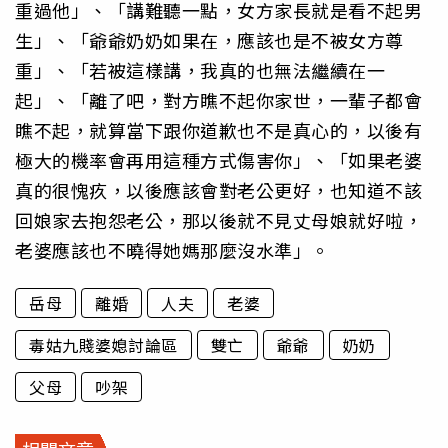
重過他」、「講難聽一點，女方家長就是看不起男
生」、「爺爺奶奶如果在，應該也是不被女方尊
重」、「若被這樣講，我真的也無法繼續在一
起」、「離了吧，對方瞧不起你家世，一輩子都會
瞧不起，就算當下跟你道歉也不是真心的，以後有
極大的機率會再用這種方式傷害你」、「如果老婆
真的很愧疚，以後應該會對老公更好，也知道不該
回娘家去抱怨老公，那以後就不見丈母娘就好啦，
老婆應該也不曉得她媽那麼沒水準」。
岳母
離婚
人夫
老婆
毒姑九賤婆媳討論區
雙亡
爺爺
奶奶
父母
吵架