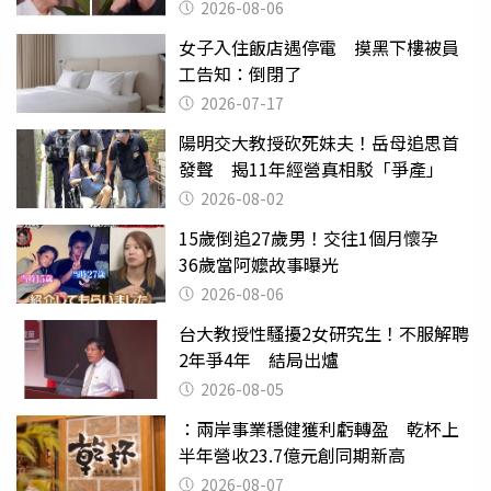
2026-08-06
女子入住飯店遇停電 摸黑下樓被員
工告知：倒閉了
2026-07-17
陽明交大教授砍死妹夫！岳母追思首
發聲 揭11年經營真相駁「爭產」
2026-08-02
15歲倒追27歲男！交往1個月懷孕
36歲當阿嬤故事曝光
2026-08-06
台大教授性騷擾2女研究生！不服解聘
2年爭4年 結局出爐
2026-08-05
：兩岸事業穩健獲利虧轉盈 乾杯上
半年營收23.7億元創同期新高
2026-08-07