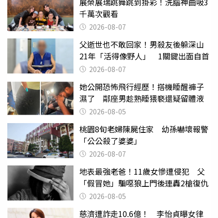
展榮展瑞跳舞跳到掛彩！洗腦神曲吸3
千萬次觀看
2026-08-07
父逝世也不敢回家！男殺友後躲深山
21年「活得像野人」 1關鍵出面自首
2026-08-07
她公開恐怖飛行經歷！搭機睡醒褲子
濕了 鄰座男趁熟睡猥褻還疑留體液
2026-08-05
桃園8旬老婦陳屍住家 幼孫嚇壞報警
「公公殺了婆婆」
2026-08-07
地表最強老爸！11歲女慘遭侵犯 父
「假冒她」騙噁狼上門後連轟2槍復仇
2026-08-05
慈濟遭詐走10.6億！ 李怡貞曝女律