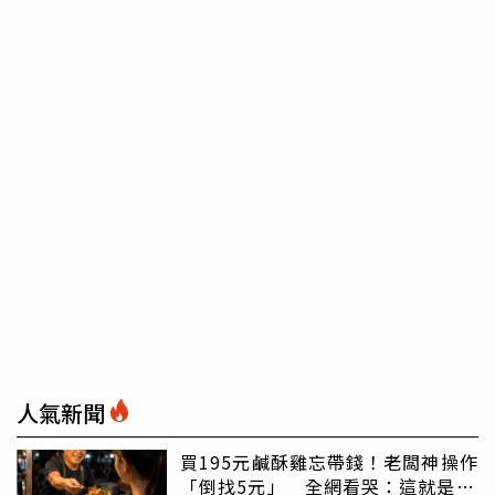
人氣新聞
買195元鹹酥雞忘帶錢！老闆神操作
「倒找5元」 全網看哭：這就是台