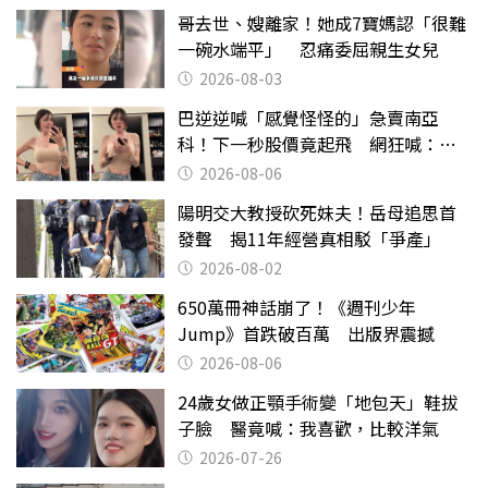
哥去世、嫂離家！她成7寶媽認「很難
一碗水端平」 忍痛委屈親生女兒
2026-08-03
巴逆逆喊「感覺怪怪的」急賣南亞
科！下一秒股價竟起飛 網狂喊：大V
天龍
2026-08-06
陽明交大教授砍死妹夫！岳母追思首
發聲 揭11年經營真相駁「爭產」
2026-08-02
650萬冊神話崩了！《週刊少年
Jump》首跌破百萬 出版界震撼
2026-08-06
24歲女做正顎手術變「地包天」鞋拔
子臉 醫竟喊：我喜歡，比較洋氣
2026-07-26