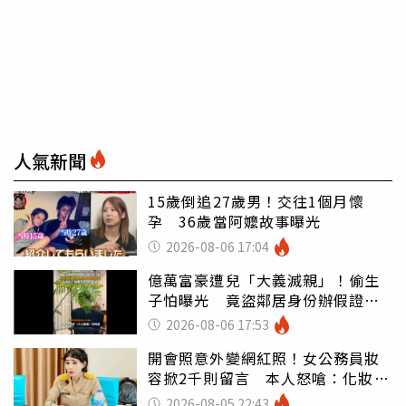
人氣新聞
15歲倒追27歲男！交往1個月懷
孕 36歲當阿嬤故事曝光
2026-08-06 17:04
億萬富豪遭兒「大義滅親」！偷生
子怕曝光 竟盜鄰居身份辦假證落
戶
2026-08-06 17:53
開會照意外變網紅照！女公務員妝
容掀2千則留言 本人怒嗆：化妝有
錯嗎
2026-08-05 22:43