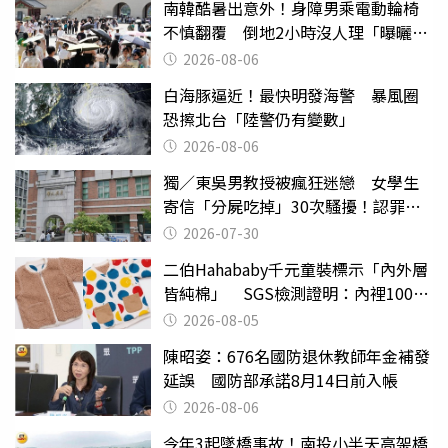
南韓酷暑出意外！身障男乘電動輪椅
不慎翻覆 倒地2小時沒人理「曝曬
亡」
2026-08-06
白海豚逼近！最快明發海警 暴風圈
恐擦北台「陸警仍有變數」
2026-08-06
獨／東吳男教授被瘋狂迷戀 女學生
寄信「分屍吃掉」30次騷擾！認罪免
關
2026-07-30
二伯Hahababy千元童裝標示「內外層
皆純棉」 SGS檢測證明：內裡100%
聚酯纖維
2026-08-05
陳昭姿：676名國防退休教師年金補發
延誤 國防部承諾8月14日前入帳
2026-08-06
今年3起墜橋事故！南投小半天高架橋