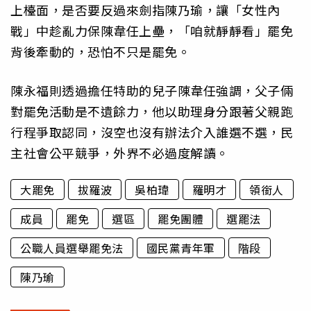
上檯面，是否要反過來劍指陳乃瑜，讓「女性內
戰」中趁亂力保陳韋任上壘，「咱就靜靜看」罷免
背後牽動的，恐怕不只是罷免。
陳永福則透過擔任特助的兒子陳韋任強調，父子倆
對罷免活動是不遺餘力，他以助理身分跟著父親跑
行程爭取認同，沒空也沒有辦法介入誰選不選，民
主社會公平競爭，外界不必過度解讀。
大罷免
拔羅波
吳柏瑋
羅明才
領銜人
成員
罷免
選區
罷免團體
選罷法
公職人員選舉罷免法
國民黨青年軍
階段
陳乃瑜