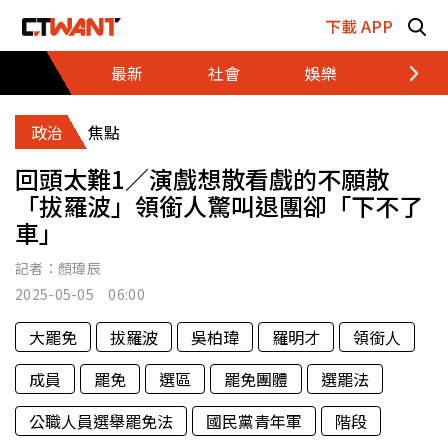
跳至主要內容區塊
下載 APP
最新
社會
娛樂
財經
政治
焦點
回頭太難1／演戲想散看戲的不願散
「拔羅波」領銜人驚叫退團卻「下不了
車」
記者：
顏瑋辰
2025-05-05 06:00
大罷免
拔羅波
吳柏瑋
羅明才
領銜人
成員
罷免
選區
罷免團體
選罷法
公職人員選舉罷免法
國民黨青年軍
階段