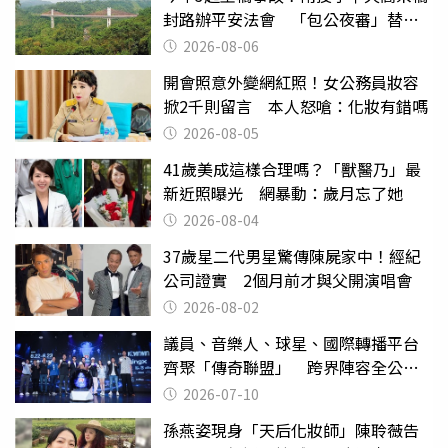
封路辦平安法會 「包公夜審」替亡
魂伸冤
2026-08-06
開會照意外變網紅照！女公務員妝容
掀2千則留言 本人怒嗆：化妝有錯嗎
2026-08-05
41歲美成這樣合理嗎？「獸醫乃」最
新近照曝光 網暴動：歲月忘了她
2026-08-04
37歲星二代男星驚傳陳屍家中！經紀
公司證實 2個月前才與父開演唱會
2026-08-02
議員、音樂人、球星、國際轉播平台
齊聚「傳奇聯盟」 跨界陣容全公
開 劍指亞洲新傳奇聯賽
2026-07-10
孫燕姿現身「天后化妝師」陳聆薇告