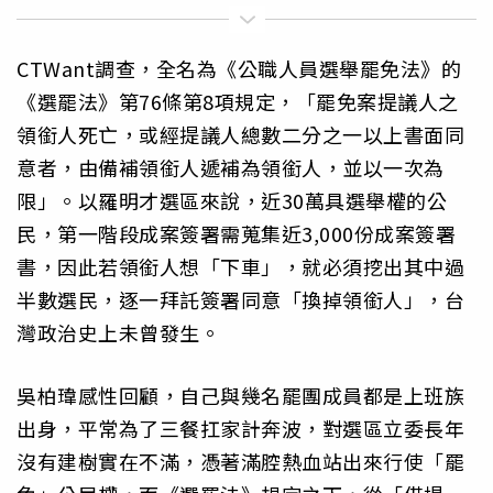
CTWant調查，全名為《公職人員選舉罷免法》的
《選罷法》第76條第8項規定，「罷免案提議人之
領銜人死亡，或經提議人總數二分之一以上書面同
意者，由備補領銜人遞補為領銜人，並以一次為
限」。以羅明才選區來說，近30萬具選舉權的公
民，第一階段成案簽署需蒐集近3,000份成案簽署
書，因此若領銜人想「下車」，就必須挖出其中過
半數選民，逐一拜託簽署同意「換掉領銜人」，台
灣政治史上未曾發生。
吳柏瑋感性回顧，自己與幾名罷團成員都是上班族
出身，平常為了三餐扛家計奔波，對選區立委長年
沒有建樹實在不滿，憑著滿腔熱血站出來行使「罷