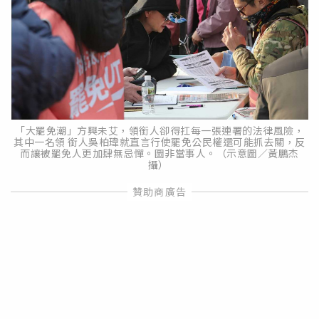
「大罷免潮」方興未艾，領銜人卻得扛每一張連署的法律風險，
其中一名領 銜人吳柏瑋就直言行使罷免公民權還可能抓去關，反
而讓被罷免人更加肆無忌憚。圖非當事人。（示意圖／黃鵬杰
攝）