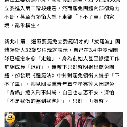
立委進入第二階段連署，然而罷免團體內部卻角力
不斷，甚至有領銜人想下車卻「下不了車」的窘
境，亂象橫生。
新北市第11選區要罷免立委羅明才的「拔羅波」團
體領銜人32歲吳柏瑋就表示，自己在3月中發現團
隊已經愈來愈「走鐘」，身為創始人甚至慘遭工作
群組成員「退群」，無奈下只好聲明退出罷免團
體，卻發現《選罷法》中針對罷免領銜人幾乎「下
不了車」，眼見國民黨青年軍李孝亮等人因罷免
「背鍋」捲入刑事糾紛，自己也忐忑不安，深怕
「不是我做的塞到我包裡」，只好一再發聲。