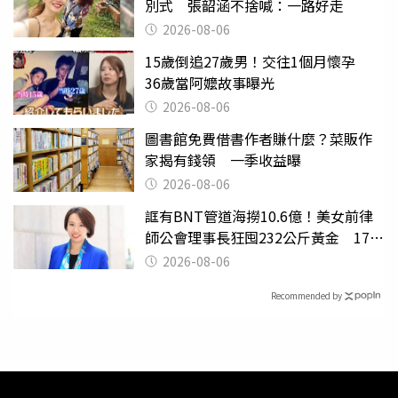
別式 張韶涵不捨喊：一路好走
2026-08-06
15歲倒追27歲男！交往1個月懷孕
36歲當阿嬤故事曝光
2026-08-06
圖書館免費借書作者賺什麼？菜販作
家揭有錢領 一季收益曝
2026-08-06
誆有BNT管道海撈10.6億！美女前律
師公會理事長狂囤232公斤黃金 17人
遭起訴
2026-08-06
Recommended by