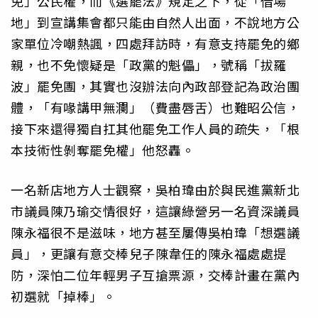
免」公民權，而《選罷法》規定之下，從「借場
地」到宣講集會都只能由自然人出面，不說地方公
家單位冷嘲熱諷，四處拜訪時，有意支持罷免的鄉
親，也不免懷疑是「政黨的魁儡」，號稱「拔羅
波」罷免團，其實也沒辦法向內政部登記為政治團
體，「有喙講甲無瀾」（費盡唇舌）也難昭公信，
接下來還得獨自扛其他罷免工作人員的疏失，「根
本技術性剝奪罷免權」他怒轟。
一名新店地方人士觀察，吳柏瑋由於與民進黨新北
市議員陳乃瑜交情很好，這讓綠營另一名資深議員
陳永福很不是滋味，地方甚至屢傳吳柏瑋「想選議
員」，更讓有意交棒兒子陳韋任的陳永福處處提
防，深怕二位年輕男子互搶票源，交棒計畫在黨內
初選就「掉棒」。