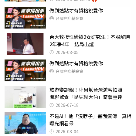
做到這點才有資格說愛你
台灣癌症基金會
台大教授性騷擾2女研究生！不服解聘
2年爭4年 結局出爐
2026-08-05
做到這點才有資格說愛你
台灣癌症基金會
旅遊變認親！陸男幫台灣遊客拍照
閒聊驚覺「是失聯大伯」奇蹟重逢
2026-07-18
不是AI！他「沒脖子」畫面瘋傳 真相
曝光網看呆
2026-08-04