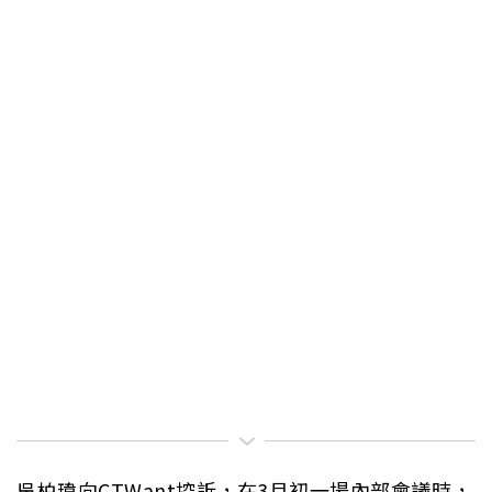
吳柏瑋向CTWant控訴，在3月初一場內部會議時，