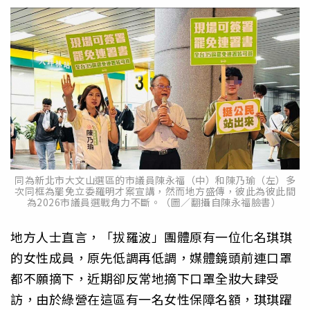
同為新北市大文山選區的市議員陳永福（中）和陳乃瑜（左）多
次同框為罷免立委羅明才案宣講，然而地方盛傳，彼此為彼此間
為2026市議員選戰角力不斷。（圖／翻攝自陳永福臉書）
地方人士直言，「拔羅波」團體原有一位化名琪琪
的女性成員，原先低調再低調，媒體鏡頭前連口罩
都不願摘下，近期卻反常地摘下口罩全妝大肆受
訪，由於綠營在這區有一名女性保障名額，琪琪躍