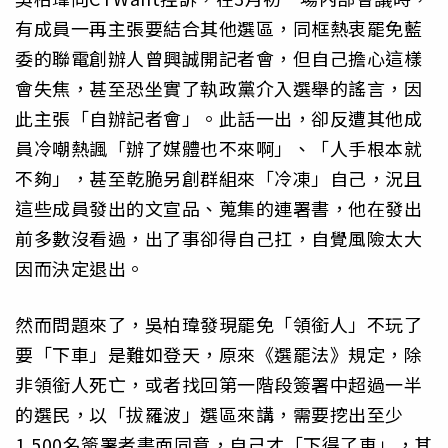
有成員一再主張要結合其他選區，同框熱衷罷免藍
委的聯電創辦人曾興誠開記者會，但自己擔心這樣
會失焦，甚至恐坐實了執政黨介入選舉的謠言，因
此主張「自辦記者會」。此話一出，卻反遭其他成
員冷嘲熱諷「辦了媒體也不來啊」、「人手根本就
不夠」，甚至乾脆另創群組來「冷凍」自己，況且
這些成員發出的文宣品、蒐集的連署書，他在發出
前多數沒看過，出了事卻得自己扛，自覺風險太大
因而決定退出。
然而問題來了，吳柏瑋發現罷免「領銜人」不玩了
要「下車」是難如登天，原來《選罷法》規定，除
非領銜人死亡，或者找回第一階段簽署中超過一半
的選民，以「拔羅波」選區來講，需要挖出至少
1,500名簽署者書面同意，自己才「下得了車」，其