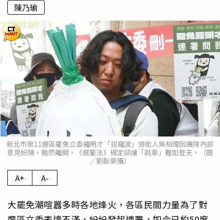
陳乃瑜
新北市第11選區罷免立委羅明才「拔羅波」領銜人吳柏瑋因團隊內部
意見紛陳，黯然離開，《選罷法》規定卻讓「跳車」難如登天。（圖
／劉耿豪攝）
A+
A-
大罷免潮喧囂多時各地烽火，各區民間力量為了對
選區立委表達不滿，紛紛發起連署，如今已約50席