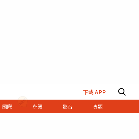
下載 APP
國際
永續
影音
專題