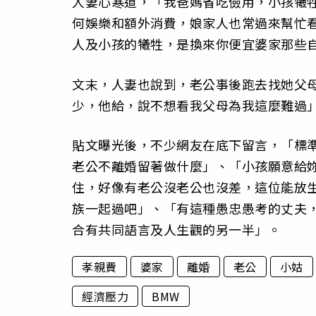
人妻心寒道，「我爸媽省吃儉用，小孩犧
何娛樂和額外消費，娘家人也常過來幫忙
人及小孩的犧牲，是換來你便宜婆家那些
文末，人妻也說到，老公事後跑去找她父
少，他給，說不想看我父母為我這麼難過
貼文曝光後，不少網友在底下留言，「標
老公不離婚留著做什麼」、「小孩願意給
住，好像有老公沒老公也沒差，這位能放
族一起過吧」、「有這種愚忠愚考的丈夫
合有共同語言及人生觀的另一半」。
孝親費
婆家
離婚
老公
小姑
經濟壓力
BMW