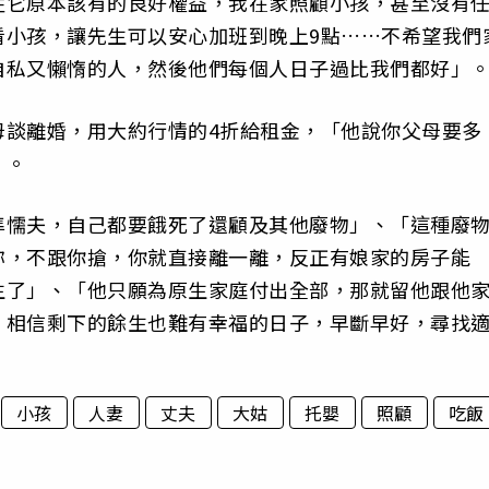
牲它原本該有的良好權益，我在家照顧小孩，甚至沒有
看小孩，讓先生可以安心加班到晚上9點……不希望我們
自私又懶惰的人，然後他們每個人日子過比我們都好」
母談離婚，用大約行情的4折給租金，「他說你父母要多
」。
準懦夫，自己都要餓死了還顧及其他廢物」、「這種廢
妳，不跟你搶，你就直接離一離，反正有娘家的房子能
生了」、「他只願為原生家庭付出全部，那就留他跟他
，相信剩下的餘生也難有幸福的日子，早斷早好，尋找
小孩
人妻
丈夫
大姑
托嬰
照顧
吃飯