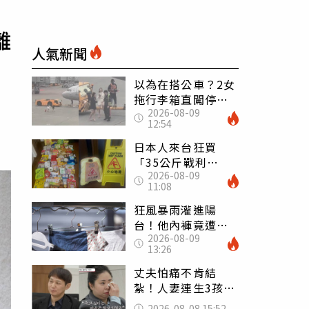
離
人氣新聞
以為在搭公車？2女
拖行李箱直闖停機
2026-08-09
坪「揮手攔機」
12:54
荒謬影片曝網傻眼
日本人來台狂買
「35公斤戰利
2026-08-09
品」 連拜拜用紅
11:08
盤、「小心地滑」
告示牌也帶回家
狂風暴雨灌進陽
台！他內褲竟遭颱
2026-08-09
風吹走 陳世軒神
13:26
回1句笑翻上萬網友
丈夫怕痛不肯結
紮！人妻連生3孩
控遭家暴淚喊：真
2026-08-08 15:52