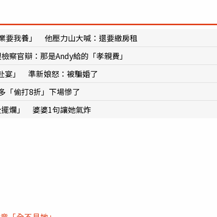
失業要我養」 他壓力山大喊：還要繳房租
檢察官辯：那是Andy給的「孝親費」
赴宴」 準新娘怒：被騙婚了
多「偷打8折」下場慘了
全擺爛」 婆婆1句讓她氣炸
福竟「全不見她」