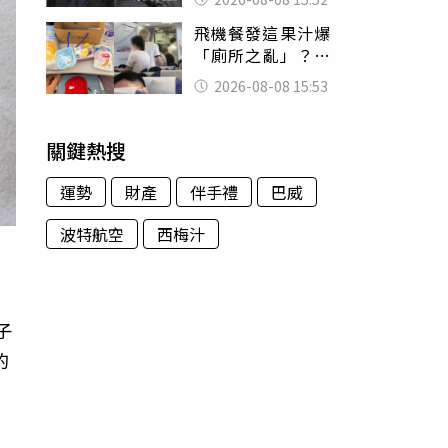
的好累
飛機餐發這果汁爆
「廁所之亂」？乘
客崩潰：差點丟大
2026-08-08 15:53
臉 醫揭3類人別亂
喝
關鍵熱搜
運勢
財產
伴手禮
巴威
波特航空
西梅汁
子
的
向