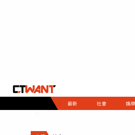
社會首頁
娛樂首頁
財經首頁
政
:::
最新
社會
娛
時事
即時
熱線
:::
直擊
大條
人物
調查
專題
３Ｃ