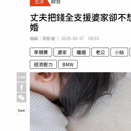
生活
綜合
人物
汽車
丈夫把錢全支援婆家卻不
專欄
婚
房產新勢力
編輯：
蔡斯媛
2025-05-07 08:55
孝親費
婆家
離婚
老公
小姑
經濟壓力
BMW
Next