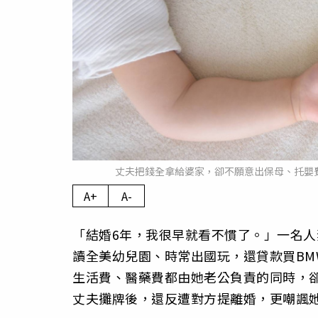
丈夫把錢全拿給婆家，卻不願意出保母、托嬰費
A+
A-
「結婚6年，我很早就看不慣了。」一名
讀全美幼兒園、時常出國玩，還貸款買B
生活費、醫藥費都由她老公負責的同時，
丈夫攤牌後，還反遭對方提離婚，更嘲諷