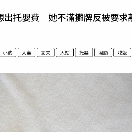
寵物
想出托嬰費 她不滿攤牌反被要求
運勢
運動
梅酒
小孩
人妻
丈夫
大姑
托嬰
照顧
吃飯