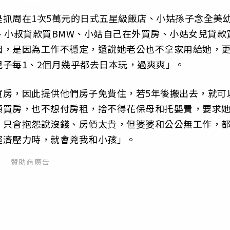
抓周在1次5萬元的日式五星級飯店、小姑孫子念全美
、小叔貸款買BMW、小姑自己在外買房、小姑女兒貸款
因，是因為工作不穩定，還說她老公也不拿家用給她，
子每1、2個月幾乎都去日本玩，過爽爽」。
買房，因此提供他們房子免費住，若5年後搬出去，就可
願買房，也不想付房租，捨不得花保母和托嬰費，要求
，只會抱怨說沒錢、房價太貴，但婆婆和公公無工作，
經濟壓力時，就會兇我和小孩」。