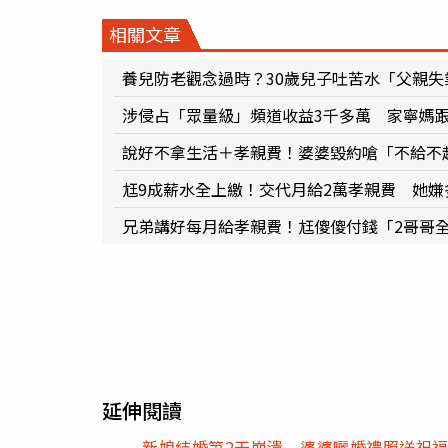
相關文章
養兒防老觀念過時？30歲兒子吐苦水「父親
涉侵占「眾量級」頻道收益3千多萬 家寧媽跟
說好不拿生活＋孝親費！婆婆毀約嗆「不給不
尪9成薪水全上繳！交代月給2萬孝親費 她嫌
兄弟講好每月給孝親費！尪傻傻付錢「2哥哥
延伸閱讀
新娘結婚第2天崩潰 婆婆曬婚禮照送祝