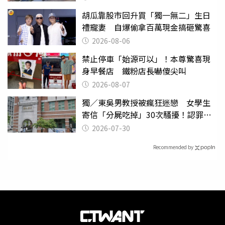
胡瓜靠股市回升買「獨一無二」生日
禮寵妻 自爆偷拿百萬現金搞砸驚喜
2026-08-06
禁止停車「始源可以」！本尊驚喜現
身早餐店 鐵粉店長嚇傻尖叫
2026-08-07
獨／東吳男教授被瘋狂迷戀 女學生
寄信「分屍吃掉」30次騷擾！認罪免
關
2026-07-30
Recommended by