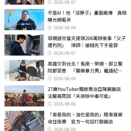
2026-08-07
不是AI！他「沒脖子」畫面瘋傳 真相
曝光網看呆
2026-08-04
母親過世當天提領206萬辦後事「父子
遭判刑」 律師：搶錢先下手是罪
2026-08-07
高雄欠到台北！長庚、榮總、部立醫
院都受害 「醫療暴力男」離譜紀錄
曝光
2026-08-06
27歲YouTuber獨旅喬治亞陳屍飯店
法醫揭死因「未排除中毒可能」
2026-08-06
「車是我的、油也是我的」睡車竟被
收住宿費 官方一句話打臉飯店
2026-08-06