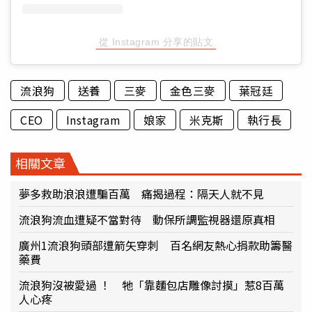
從 Instagram 分享的貼文
流浪狗
送養
三麥
金色三麥
葉冠廷
CEO
Instagram
娘家
米克斯
執行長
相關文章
夢多救助浪浪遭騙百萬 痛揭過程：隔天人就不見
流浪狗流血遭疑不當對待 動保所調監視器還原真相
廣州1流浪狗頭部遭箭矢穿刺 百名網友熱心捐款助籌醫
藥費
流浪狗沒被愛過 ！ 牠「靠麵包店雕像討摸」惹8百萬
人心疼