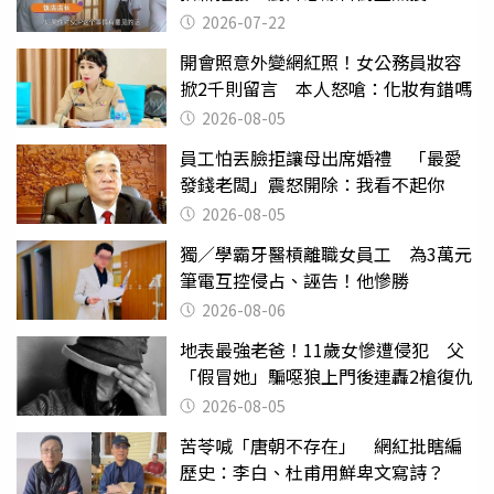
2026-07-22
開會照意外變網紅照！女公務員妝容
掀2千則留言 本人怒嗆：化妝有錯嗎
2026-08-05
員工怕丟臉拒讓母出席婚禮 「最愛
發錢老闆」震怒開除：我看不起你
2026-08-05
獨／學霸牙醫槓離職女員工 為3萬元
筆電互控侵占、誣告！他慘勝
2026-08-06
地表最強老爸！11歲女慘遭侵犯 父
「假冒她」騙噁狼上門後連轟2槍復仇
2026-08-05
苦苓喊「唐朝不存在」 網紅批瞎編
歷史：李白、杜甫用鮮卑文寫詩？