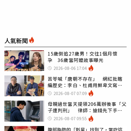
人氣新聞
15歲倒追27歲男！交往1個月懷
孕 36歲當阿嬤故事曝光
2026-08-06 17:04
苦苓喊「唐朝不存在」 網紅批瞎
編歷史：李白、杜甫用鮮卑文寫
詩？
2026-08-07 07:09
母親過世當天提領206萬辦後事「父
子遭判刑」 律師：搶錢先下手是
罪
2026-08-07 09:55
腹部脂肪的「剋星」找到了，常吃這