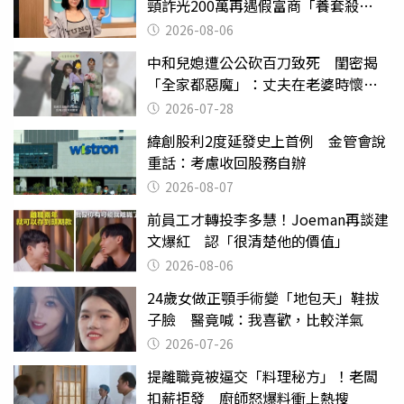
頸詐光200萬再遇假富商「養套殺
2000萬」
2026-08-06
中和兒媳遭公公砍百刀致死 閨密揭
「全家都惡魔」：丈夫在老婆時懷孕
摔東西
2026-07-28
緯創股利2度延發史上首例 金管會說
重話：考慮收回股務自辦
2026-08-07
前員工才轉投李多慧！Joeman再談建
文爆紅 認「很清楚他的價值」
2026-08-06
24歲女做正顎手術變「地包天」鞋拔
子臉 醫竟喊：我喜歡，比較洋氣
2026-07-26
提離職竟被逼交「料理秘方」！老闆
扣薪拒發 廚師怒爆料衝上熱搜