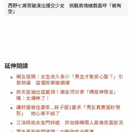
西野七瀨突破演出援交少女 挑戰高情緒戲直呼「被掏
空」
延伸閱讀
網友提問：女生收入多少「男生才敢安心娶？」引
發熱議 這個答案被讚爆
拱天宮抽出這籖詩！謝金河分享「媽祖神預言」
嘆：太傳神了！
講好婚後住婆家...妹子提1要求「男友真實面秒現
形」 她心寒不結了
江泳錡前夫金門猝逝 許效舜曝兩人最後見面狀況
更多最新熱門議題：中聯致癌油風暴