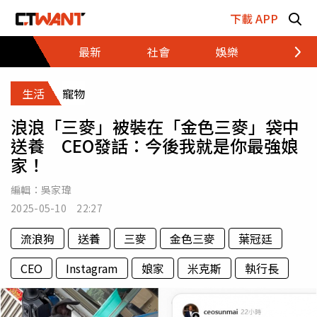
跳至主要內容區塊
下載 APP
最新
社會
娛樂
財經
生活
寵物
浪浪「三麥」被裝在「金色三麥」袋中
送養 CEO發話：今後我就是你最強娘
家！
編輯：
吳家瑋
2025-05-10 22:27
流浪狗
送養
三麥
金色三麥
葉冠廷
CEO
Instagram
娘家
米克斯
執行長