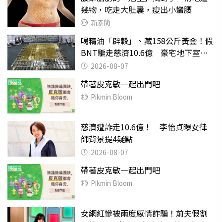
幾物，吃走大肚囊，瘦出小蠻腰
新素簡
喝精油「辟穀」、藏158公斤黃金！假
BNT騙走慈濟10.6億 豪宅地下室竟
挖出乾鮑金庫
2026-08-07
帶著皮克敏一起出門吧
Pikmin Bloom
慈濟遭詐走10.6億！ 李怡貞曝女律
師背景提4疑點
2026-08-07
帶著皮克敏一起出門吧
Pikmin Bloom
女網紅慘被兩度感情詐騙！前夫假割