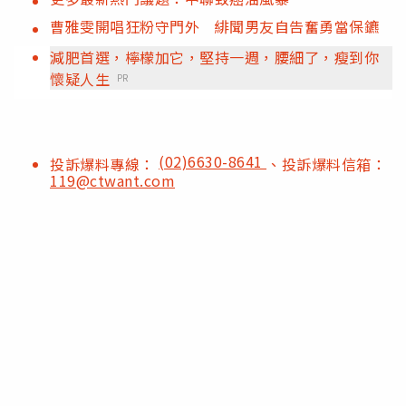
曹雅雯開唱狂粉守門外 緋聞男友自告奮勇當保鑣
減肥首選，檸檬加它，堅持一週，腰細了，瘦到你
懷疑人生
PR
(02)6630-8641
投訴爆料專線：
、投訴爆料信箱：
119@ctwant.com