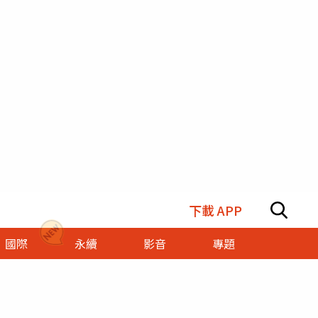
下載 APP
國際
永續
影音
專題