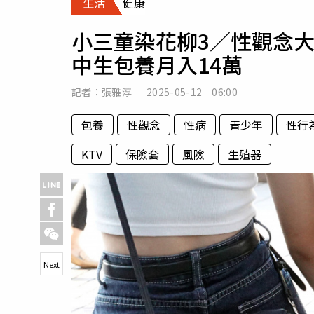
生活
健康
人物
汽車
小三童染花柳3／性觀念大
專欄
中生包養月入14萬
房產新勢力
記者：
張雅淳
2025-05-12 06:00
包養
性觀念
性病
青少年
性行
KTV
保險套
風險
生殖器
Next