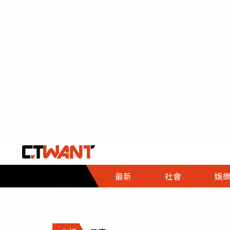
社會首頁
娛樂首頁
財經首頁
政
:::
最新
社會
娛
時事
即時
熱線
:::
直擊
大條
人物
調查
專題
３Ｃ