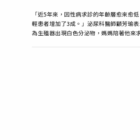
「近5年來，因性病求診的年齡層愈來愈低
輕患者增加了3成。」泌尿科醫師顧芳瑜表
為生殖器出現白色分泌物，媽媽陪著他來