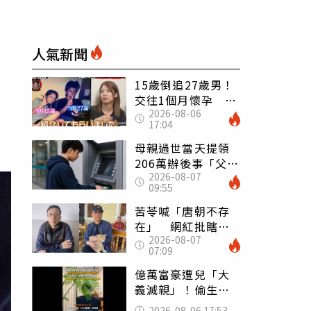
人氣新聞
15歲倒追27歲男！
交往1個月懷孕 36
2026-08-06
歲當阿嬤故事曝光
17:04
母親過世當天提領
206萬辦後事「父子
2026-08-07
遭判刑」 律師：
09:55
搶錢先下手是罪
苦苓喊「唐朝不存
在」 網紅批瞎編
2026-08-07
歷史：李白、杜甫
07:09
用鮮卑文寫詩？
億萬富豪遭兒「大
義滅親」！偷生子
怕曝光 竟盜鄰居
2026-08-06 17:53