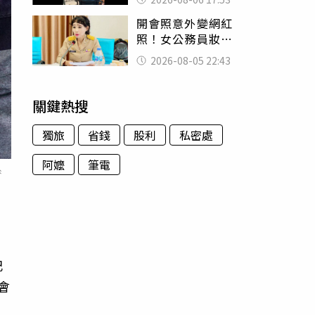
身份辦假證落戶
開會照意外變網紅
照！女公務員妝容
掀2千則留言 本人
2026-08-05 22:43
怒嗆：化妝有錯嗎
關鍵熱搜
獨旅
省錢
股利
私密處
阿嬤
筆電
系
記
會