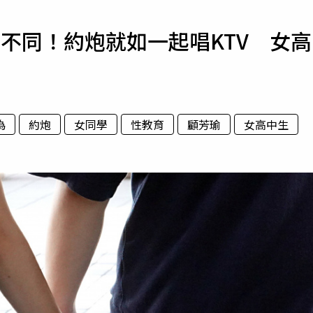
寵物
不同！約炮就如一起唱KTV 女高
運勢
運動
梅酒
為
約炮
女同學
性教育
顧芳瑜
女高中生